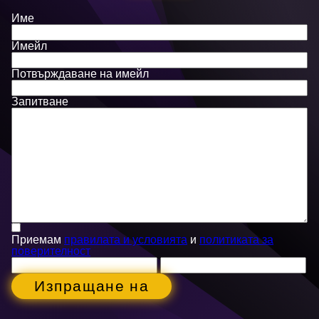
Име
Имейл
Потвърждаване на имейл
Запитване
Приемам
правилата и условията
и
политиката за
поверителност
Изпращане на