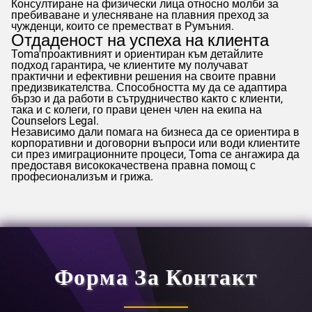
Консултиране на физически лица относно молби за
пребиваване и улесняване на плавния преход за
чужденци, които се преместват в Румъния.
Отдаденост на успеха на клиента
Toma
'проактивният и ориентиран към детайлите
подход гарантира, че клиентите му получават
практични и ефективни решения на своите правни
предизвикателства. Способността му да се адаптира
бързо и да работи в сътрудничество както с клиенти,
така и с колеги, го прави ценен член на екипа на
Counselors
Legal.
Независимо дали помага на бизнеса да се ориентира в
корпоративни и договорни въпроси или води клиентите
си през имиграционните процеси,
Toma
се ангажира да
предоставя висококачествена правна помощ с
професионализъм и грижа.
Форма За Контакт