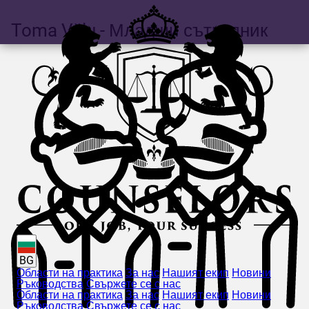
Toma
Vălu
- Младши сътрудник
BG
Области на практика
За нас
Нашият екип
Новини
Ръководства
Свържете се с нас
Области на практика
За нас
Нашият екип
Новини
Ръководства
Свържете се с нас