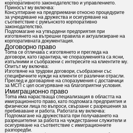
корпоративното законодателство и управлението.
Приносът му включва:
Консултиране на предприемачи относно процедурите
за учредяване на дружества и осигуряване на
съответствие с румънското корпоративно
законодателство.
Подпомагане на утвърдени предприятия при
изготвянето на вътрешни правила и актуализиране на
корпоративната документация.
Договорно право
Toma
се отличава с изготвянето и прегледа на
договори, като гарантира, че споразуменията са ясни,
изпълними и съобразени с интересите на клиентите му.
Опитът му включва:
Изготвяне на трудови договори, съобразени със
специфичните нужди на клиенти от различни отрасли.
Преглед и договаряне на споразумения с доставчици
за МСП с цел осигуряване на благоприятни условия.
Имиграционно право
Toma
има нарастваща специализация в областта на
имиграционното право, като подпомага предприятия и
физически лица по въпроси, свързани с разрешения за
пребиваване и работа. Работата му включва:
Подпомагане на дружествата при получаването на
разрешителни за работа на чуждестранни служители и
осигуряване на съответствие с имиграционните
разпоредби.