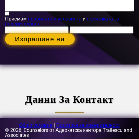
Приемам
правилата и условията
и
политиката за
поверителност
Изпращане на
Данни За Контакт
Общи условия
|
Политика за поверителност
© 2026, Counselors от Адвокатска кантора Trailescu and
Електронна поща:
Associates
[email protected]