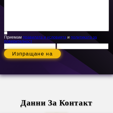
Приемам
правилата и условията
и
политиката за
поверителност
Изпращане на
Данни За Контакт