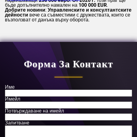
надвишаващи
250 000 евро
.
От 2026 г.
този праг ще
бъде допълнително намален на
100 000 EUR
.
Добрите новини
:
Управленските и консултантските
дейности
вече са съвместими с дружествата, които се
възползват от данъка върху оборота.
Форма За Контакт
Име
Имейл
Потвърждаване на имейл
Запитване