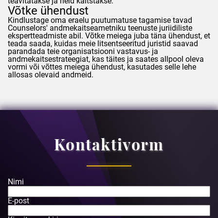
teavitatakse ja neid kaitstakse.
Võtke ühendust
Kindlustage oma eraelu puutumatuse tagamise tavad
Counselors
' andmekaitseametniku teenuste juriidiliste
ekspertteadmiste abil. Võtke meiega juba täna ühendust, et
teada saada, kuidas meie litsentseeritud juristid saavad
parandada teie organisatsiooni vastavus- ja
andmekaitsestrateegiat, kas täites ja saates allpool oleva
vormi või võttes meiega ühendust, kasutades selle lehe
allosas olevaid andmeid.
Kontaktivorm
Nimi
E-post