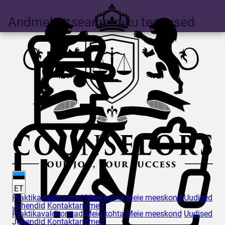
Andmekaitseametniku teenused
ET
Praktikavaldkonnad
Meie kohta
Meie meeskond
Uudised
Juhendid
Kontaktandmed
Praktikavaldkonnad
Meie kohta
Meie meeskond
Uudised
Juhendid
Kontaktandmed