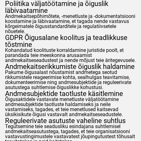
Poliitika väljatöötamine ja õiguslik
läbivaatamine
Andmekaitsepõhimõtete, -menetluste ja -dokumentatsiooni
koostamine ja läbivaatamine, et tagada nende vastavus
kõrgeimatele õigusstandarditele ja regulatiivsetele
nõuetele.
GDPR
Õigusalane koolitus ja teadlikkuse
tõstmine
Kohandatud koolituste korraldamine juristide poolt, et
parandada teie meeskonna arusaamist
andmekaitseseadustest ja nende mõjust teie äritegevusele.
Andmekaitserikkumiste õiguslik haldamine
Pakume õigusalast nõustamist andmetega seotud
rikkumistele reageerimise kohta, sealhulgas teavitamise,
dokumenteerimise ning andmesubjektide ja reguleerivate
asutustega suhtlemise õiguslikke kohustusi.
Andmesubjektide taotluste käsitlemine
Õigusaktidele vastavate menetluste väljatöötamine
andmesubjektide taotluste haldamiseks ja neile
vastamiseks, tagades, et teie menetlused kaitsevad
üksikisikute õigusi vastavalt andmekaitseseadustele.
Reguleerivate asutuste vaheline suhtlus
Tegutsemine teie seadusliku esindajana suhtlemisel
andmekaitseasutustega, tagades, et teie organisatsiooni
vastavustingimustele vastavatest jõupingutustest tõhusalt