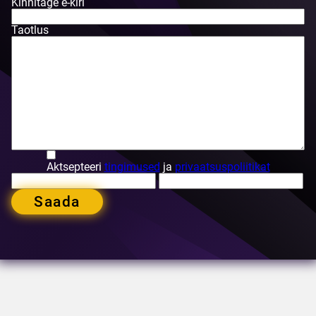
Kinnitage e-kiri
Taotlus
Aktsepteeri
tingimused
ja
privaatsuspoliitikat
Saada