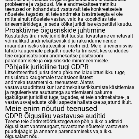
probleeme ja vajadusi. Meie andmekaitseametniku
teenused on kohandatud vastavalt teie konkreetsetele
nõuetele, tagades, et teie andmekaitsestrateegia ei ole
mitte ainult nõuetele vastav, vaid ka kooskõlas teie
ärieesmärkidega, ja seda kõike juriidilise ekspertiisi kaudu.
Proaktiivne õigusriskide juhtimine
Kasutades ära meie juriidilist tausta, tuvastame ennetavalt
võimalikud andmekaitseriskid ja rakendame nende
maandamiseks strateegilisi meetmeid. Meie lähenemisviis
läheb kaugemale pelgalt nõuete täitmisest, keskendudes
teie organisatsiooni andmekaitse positsiooni
parandamisele ja õigusriskide minimeerimisele.
Põhjalik juriidiline tugi
GDPR
Litsentseeritud juristidena pakume laiaulatuslikku tuge,
mis ulatub kaugemale traditsioonilistest
andmekaitseametniku teenustest. Alates
vastavusaudititest kuni andmekaitserikkumiste käsitlemise
ja reguleerivate asutustega suhtlemiseni pakume
igakülgset juriidilist tuge, tagades, et teie andmekaitse- ja
vastavusvajaduste kõiki aspekte hallatakse asjatundlikult.
Meie enim nõutud teenused
GDPR
Õigusliku vastavuse auditid
Teeme teie andmetöötlustegevuse põhjalikke auditeid
õiguslikust vaatenurgast, tuvastame nõuetele vastavuse
puudujäägid ja anname parendamiseks vajalikku
õigusalast nõu.