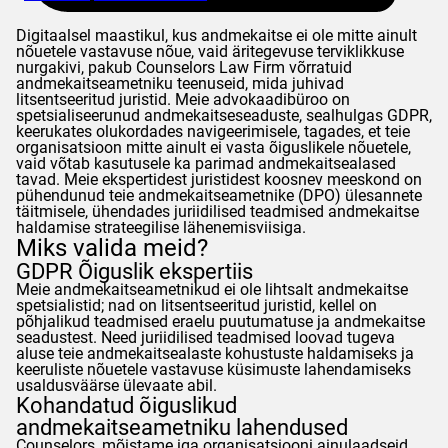
Digitaalsel maastikul, kus andmekaitse ei ole mitte ainult
nõuetele vastavuse nõue, vaid äritegevuse terviklikkuse
nurgakivi, pakub
Counselors
Law Firm võrratuid
andmekaitseametniku teenuseid, mida juhivad
litsentseeritud juristid. Meie advokaadibüroo on
spetsialiseerunud andmekaitseseaduste, sealhulgas
GDPR
,
keerukates olukordades navigeerimisele, tagades, et teie
organisatsioon mitte ainult ei vasta õiguslikele nõuetele,
vaid võtab kasutusele ka parimad andmekaitsealased
tavad. Meie ekspertidest juristidest koosnev meeskond on
pühendunud teie andmekaitseametnike (DPO) ülesannete
täitmisele, ühendades juriidilised teadmised andmekaitse
haldamise strateegilise lähenemisviisiga.
Miks valida meid?
GDPR
Õiguslik ekspertiis
Meie andmekaitseametnikud ei ole lihtsalt andmekaitse
spetsialistid; nad on litsentseeritud juristid, kellel on
põhjalikud teadmised eraelu puutumatuse ja andmekaitse
seadustest. Need juriidilised teadmised loovad tugeva
aluse teie andmekaitsealaste kohustuste haldamiseks ja
keeruliste nõuetele vastavuse küsimuste lahendamiseks
usaldusväärse ülevaate abil.
Kohandatud õiguslikud
andmekaitseametniku lahendused
Counselors
, mõistame iga organisatsiooni ainulaadseid