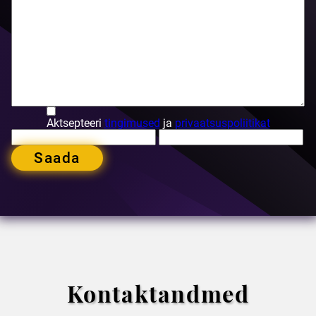
Aktsepteeri
tingimused
ja
privaatsuspoliitikat
Saada
Kontaktandmed