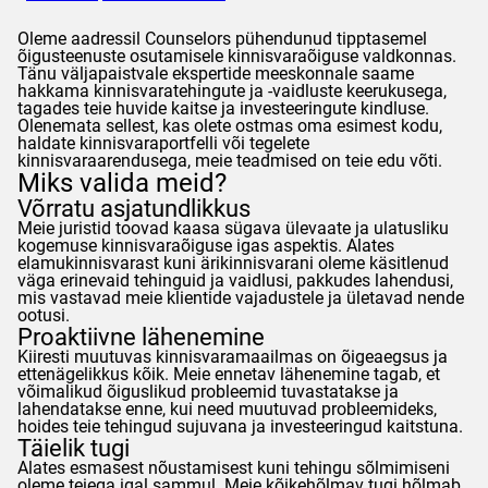
Oleme aadressil
Counselors
pühendunud tipptasemel
õigusteenuste osutamisele kinnisvaraõiguse valdkonnas.
Tänu väljapaistvale ekspertide meeskonnale saame
hakkama kinnisvaratehingute ja -vaidluste keerukusega,
tagades teie huvide kaitse ja investeeringute kindluse.
Olenemata sellest, kas olete ostmas oma esimest kodu,
haldate kinnisvaraportfelli või tegelete
kinnisvaraarendusega, meie teadmised on teie edu võti.
Miks valida meid?
Võrratu asjatundlikkus
Meie juristid toovad kaasa sügava ülevaate ja ulatusliku
kogemuse kinnisvaraõiguse igas aspektis. Alates
elamukinnisvarast kuni ärikinnisvarani oleme käsitlenud
väga erinevaid tehinguid ja vaidlusi, pakkudes lahendusi,
mis vastavad meie klientide vajadustele ja ületavad nende
ootusi.
Proaktiivne lähenemine
Kiiresti muutuvas kinnisvaramaailmas on õigeaegsus ja
ettenägelikkus kõik. Meie ennetav lähenemine tagab, et
võimalikud õiguslikud probleemid tuvastatakse ja
lahendatakse enne, kui need muutuvad probleemideks,
hoides teie tehingud sujuvana ja investeeringud kaitstuna.
Täielik tugi
Alates esmasest nõustamisest kuni tehingu sõlmimiseni
oleme teiega igal sammul. Meie kõikehõlmav tugi hõlmab