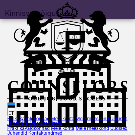
Kinnisvaraõigus
ET
Praktikavaldkonnad
Meie kohta
Meie meeskond
Uudised
Juhendid
Kontaktandmed
Praktikavaldkonnad
Meie kohta
Meie meeskond
Uudised
Juhendid
Kontaktandmed