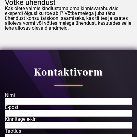
Võtke ühendust
Kas olete valmis kindlustama oma kinnisvarahuvisid
eksperdi õigusliku toe abil? Võtke meiega juba täna
ühendust konsultatsiooni saamiseks, kas täites ja saates
alloleva vormi või võttes meiega ühendust, kasutades selle
lehe allosas olevaid andmeid.
Kontaktivorm
Nimi
E-post
Kinnitage e-kiri
Taotlus