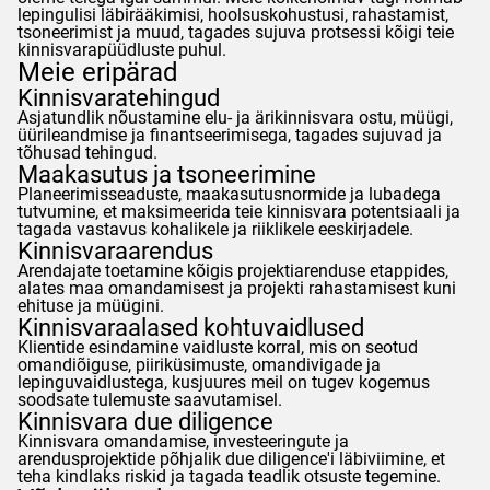
lepingulisi läbirääkimisi, hoolsuskohustusi, rahastamist,
tsoneerimist ja muud, tagades sujuva protsessi kõigi teie
kinnisvarapüüdluste puhul.
Meie eripärad
Kinnisvaratehingud
Asjatundlik nõustamine elu- ja ärikinnisvara ostu, müügi,
üürileandmise ja finantseerimisega, tagades sujuvad ja
tõhusad tehingud.
Maakasutus ja tsoneerimine
Planeerimisseaduste, maakasutusnormide ja lubadega
tutvumine, et maksimeerida teie kinnisvara potentsiaali ja
tagada vastavus kohalikele ja riiklikele eeskirjadele.
Kinnisvaraarendus
Arendajate toetamine kõigis projektiarenduse etappides,
alates maa omandamisest ja projekti rahastamisest kuni
ehituse ja müügini.
Kinnisvaraalased kohtuvaidlused
Klientide esindamine vaidluste korral, mis on seotud
omandiõiguse, piiriküsimuste, omandivigade ja
lepinguvaidlustega, kusjuures meil on tugev kogemus
soodsate tulemuste saavutamisel.
Kinnisvara due diligence
Kinnisvara omandamise, investeeringute ja
arendusprojektide põhjalik due diligence'i läbiviimine, et
teha kindlaks riskid ja tagada teadlik otsuste tegemine.