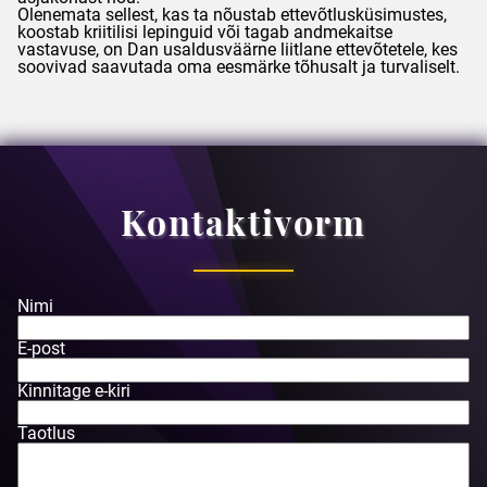
Olenemata sellest, kas ta nõustab ettevõtlusküsimustes,
koostab kriitilisi lepinguid või tagab andmekaitse
vastavuse, on
Dan
usaldusväärne liitlane ettevõtetele, kes
soovivad saavutada oma eesmärke tõhusalt ja turvaliselt.
Kontaktivorm
Nimi
E-post
Kinnitage e-kiri
Taotlus