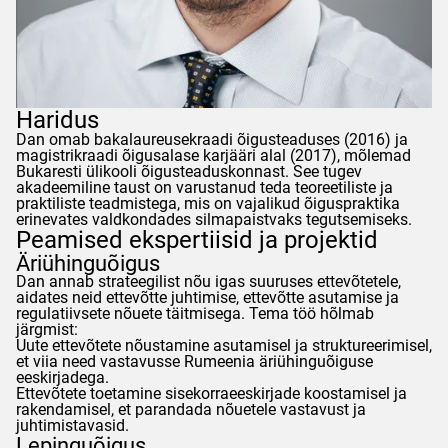
Haridus
Dan
omab bakalaureusekraadi õigusteaduses (2016) ja
magistrikraadi õigusalase karjääri alal (2017), mõlemad
Bukaresti ülikooli õigusteaduskonnast. See tugev
akadeemiline taust on varustanud teda teoreetiliste ja
praktiliste teadmistega, mis on vajalikud õiguspraktika
erinevates valdkondades silmapaistvaks tegutsemiseks.
Peamised ekspertiisid ja projektid
Äriühinguõigus
Dan
annab strateegilist nõu igas suuruses ettevõtetele,
aidates neid ettevõtte juhtimise, ettevõtte asutamise ja
regulatiivsete nõuete täitmisega. Tema töö hõlmab
järgmist:
Uute ettevõtete nõustamine asutamisel ja struktureerimisel,
et viia need vastavusse Rumeenia äriühinguõiguse
eeskirjadega.
Ettevõtete toetamine sisekorraeeskirjade koostamisel ja
rakendamisel, et parandada nõuetele vastavust ja
juhtimistavasid.
Lepinguõigus