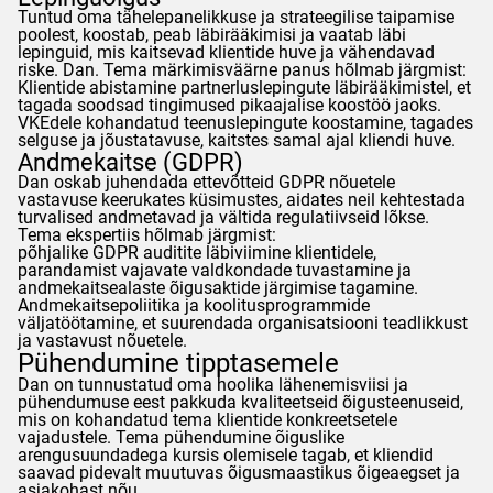
Tuntud oma tähelepanelikkuse ja strateegilise taipamise
poolest, koostab, peab läbirääkimisi ja vaatab läbi
lepinguid, mis kaitsevad klientide huve ja vähendavad
riske.
Dan
. Tema märkimisväärne panus hõlmab järgmist:
Klientide abistamine partnerluslepingute läbirääkimistel, et
tagada soodsad tingimused pikaajalise koostöö jaoks.
VKEdele kohandatud teenuslepingute koostamine, tagades
selguse ja jõustatavuse, kaitstes samal ajal kliendi huve.
Andmekaitse (
GDPR
)
Dan
oskab juhendada ettevõtteid
GDPR
nõuetele
vastavuse keerukates küsimustes, aidates neil kehtestada
turvalised andmetavad ja vältida regulatiivseid lõkse.
Tema ekspertiis hõlmab järgmist:
põhjalike
GDPR
auditite läbiviimine klientidele,
parandamist vajavate valdkondade tuvastamine ja
andmekaitsealaste õigusaktide järgimise tagamine.
Andmekaitsepoliitika ja koolitusprogrammide
väljatöötamine, et suurendada organisatsiooni teadlikkust
ja vastavust nõuetele.
Pühendumine tipptasemele
Dan
on tunnustatud oma hoolika lähenemisviisi ja
pühendumuse eest pakkuda kvaliteetseid õigusteenuseid,
mis on kohandatud tema klientide konkreetsetele
vajadustele. Tema pühendumine õiguslike
arengusuundadega kursis olemisele tagab, et kliendid
saavad pidevalt muutuvas õigusmaastikus õigeaegset ja
asjakohast nõu.