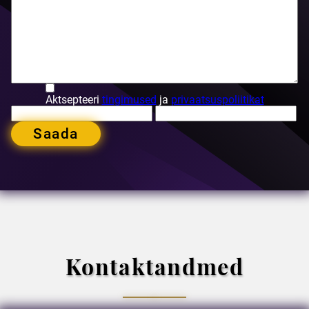
Aktsepteeri
tingimused
ja
privaatsuspoliitikat
Saada
Kontaktandmed