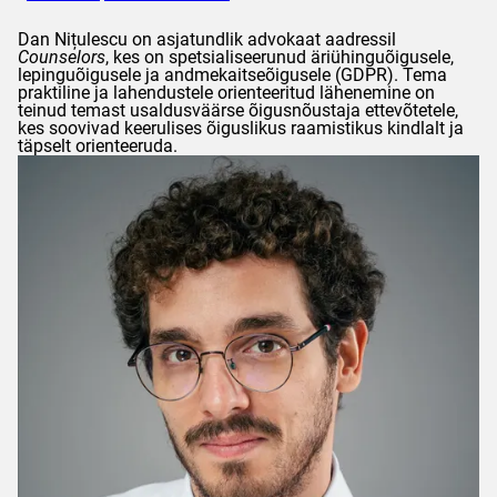
Dan
Nițulescu
on asjatundlik advokaat aadressil
Counselors
, kes on spetsialiseerunud äriühinguõigusele,
lepinguõigusele ja andmekaitseõigusele (
GDPR
). Tema
praktiline ja lahendustele orienteeritud lähenemine on
teinud temast usaldusväärse õigusnõustaja ettevõtetele,
kes soovivad keerulises õiguslikus raamistikus kindlalt ja
täpselt orienteeruda.