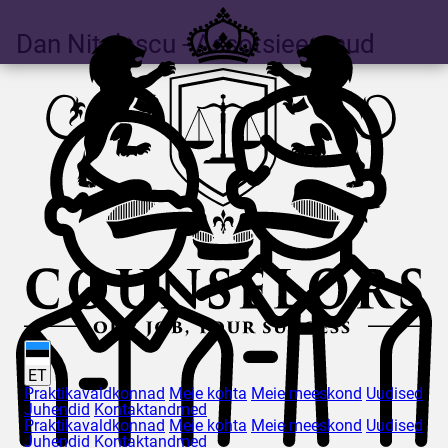
Dan
Nițulescu
- Assotsieerunud
ET
Praktikavaldkonnad
Meie kohta
Meie meeskond
Uudised
Juhendid
Kontaktandmed
Praktikavaldkonnad
Meie kohta
Meie meeskond
Uudised
Juhendid
Kontaktandmed