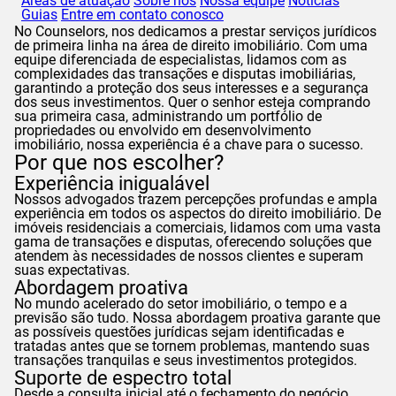
Áreas de atuação
Sobre nós
Nossa equipe
Notícias
Guias
Entre em contato conosco
No
Counselors
, nos dedicamos a prestar serviços jurídicos
de primeira linha na área de direito imobiliário. Com uma
equipe diferenciada de especialistas, lidamos com as
complexidades das transações e disputas imobiliárias,
garantindo a proteção dos seus interesses e a segurança
dos seus investimentos. Quer o senhor esteja comprando
sua primeira casa, administrando um portfólio de
propriedades ou envolvido em desenvolvimento
imobiliário, nossa experiência é a chave para o sucesso.
Por que nos escolher?
Experiência inigualável
Nossos advogados trazem percepções profundas e ampla
experiência em todos os aspectos do direito imobiliário. De
imóveis residenciais a comerciais, lidamos com uma vasta
gama de transações e disputas, oferecendo soluções que
atendem às necessidades de nossos clientes e superam
suas expectativas.
Abordagem proativa
No mundo acelerado do setor imobiliário, o tempo e a
previsão são tudo. Nossa abordagem proativa garante que
as possíveis questões jurídicas sejam identificadas e
tratadas antes que se tornem problemas, mantendo suas
transações tranquilas e seus investimentos protegidos.
Suporte de espectro total
Desde a consulta inicial até o fechamento do negócio,