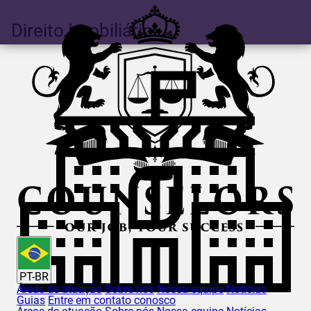
Direito Imobiliário
PT-BR
Áreas de atuação
Sobre nós
Nossa equipe
Notícias
Guias
Entre em contato conosco