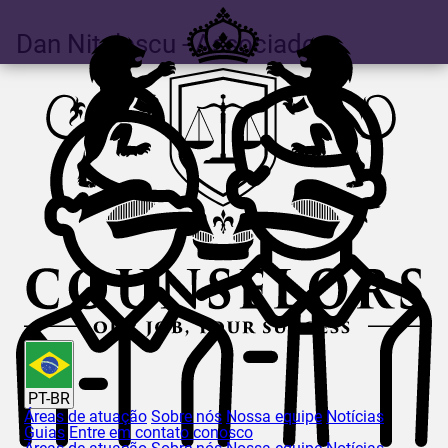
Dan
Nițulescu
- Associado
PT-BR
Áreas de atuação
Sobre nós
Nossa equipe
Notícias
Guias
Entre em contato conosco