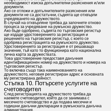
необходимост изиска допълнителни разяснения и/или
документи.
Ако се отложи и допълнителните разяснения или
документи не са достатъчни, съдията ще отхвърли
учредяването на дружеството.
В случай на отхвърляне трябва да започнете отново
процеса за учредяване на румънско дружество.
Ако бъде одобрено, съдията по търговския регистър
ще издаде удостоверението за регистрация и
решението на търговския регистър, с което се
одобрява регистрацията на румънското дружество.
Удостоверението за регистрация е от решаващо
значение, тъй като то функционира като национална
лична карта за дружествата.
Това удостоверение предоставя данъчния
идентификационен номер на дружеството и номера на
търговския регистър.
То включва също така наименованието на
дружеството, неговия регистриран адрес и основната
му регистрирана дейност.
Стъпка 10. Потърсете услугите на
счетоводител
След регистрацията на дружеството трябва да
наемете счетоводител, който да се занимава с
месечното счетоводство и да подава месечни и
годишни данъчни декларации в румънската данъчна
администрация.