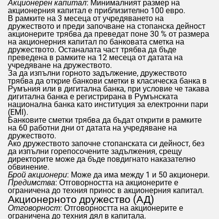
Акционерен капитал
: Минималният размер на
акционерния капитал е приблизително 100 евро.
В рамките на 3 месеца от учредяването на
дружеството и преди започване на стопанска дейност
акционерите трябва да преведат поне 30 % от размера
на акционерния капитал по банковата сметка на
дружеството. Останалата част трябва да бъде
преведена в рамките на 12 месеца от датата на
учредяване на дружеството.
За да изпълни горното задължение, дружеството
трябва да открие банкови сметки в класическа банка в
Румъния или в дигитална банка, при условие че такава
дигитална банка е регистрирана в Румънската
национална банка като институция за електронни пари
(EMI).
Банковите сметки трябва да бъдат открити в рамките
на 60 работни дни от датата на учредяване на
дружеството.
Ако дружеството започне стопанската си дейност, без
да изпълни горепосочените задължения, срещу
директорите може да бъде повдигнато наказателно
обвинение.
Брой акционери
: Може да има между 1 и 50 акционери.
Предимства
: Отговорността на акционерите е
ограничена до техния принос в акционерния капитал.
Акционерното дружество (АД)
Отговорност
: Отговорността на акционерите е
ограничена до техния дял в капитала.