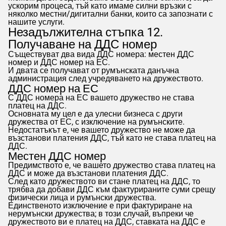
ускорим процеса, тъй като имаме силни връзки с
няколко местни/дигитални банки, които са запознати с
нашите услуги.
Незадължителна стъпка 12.
Получаване на ДДС номер
Съществуват два вида ДДС номера: местен ДДС
номер и ДДС номер на ЕС.
И двата се получават от румънската данъчна
администрация след учредяването на дружеството.
ДДС номер на ЕС
С ДДС номера на ЕС вашето дружество не става
платец на ДДС.
Основната му цел е да улесни бизнеса с други
дружества от ЕС, с изключение на румънските.
Недостатъкът е, че вашето дружество не може да
възстанови платения ДДС, тъй като не става платец на
ДДС.
Местен ДДС номер
Предимството е, че вашето дружество става платец на
ДДС и може да възстанови платения ДДС.
След като дружеството ви стане платец на ДДС, то
трябва да добави ДДС към фактурираните суми срещу
физически лица и румънски дружества.
Единственото изключение е при фактуриране на
нерумънски дружества; в този случай, въпреки че
дружеството ви е платец на ДДС, ставката на ДДС е