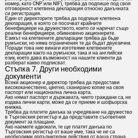
номер, като CNP или NIF), трябва да подпише под своя
отговорност клетвена декларация относно данъчната
си регистрация.
Един от директорите трябва да подпише клетвена
декларация, в която се посочват крайните
бенефициери на дружеството, които се наричат също
реални бенефициери, обикновено акционерите.
Езикът на клетвените декларации трябва да бъде
румънски, но няма ограничения те да бъдат двуезични.
Поради това ние винаги изготвяме клетвените
декларации както на румънски, така и на английски
език, което дава възможност на нашите клиенти да
разберат какво подписват.
Стъпка 7. Други необходими
документи
Всеки акционер и директор трябва да предостави
висококачествено, цветно, сканирано копие на своя
паспорт или национална лична карта.
Ако нямат паспорт и държавата, чиито граждани са, не
издава лични карти, може да се приеме и шофьорска
книжка.
Трябва да платите данъка за учредяване на дружество
в Търговския регистър и да представите съответния
документ за плащане.
Ако наемете адвокати, те ще платят данъка по
Търговския регистър от ваше име, така че не са
необходими допълнителни действия от ваша страна.