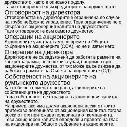
дружеството, както е описано по-долу.
Тази отговорност е към кредиторите на дружеството.
Отговорност на директора
Отговорността на директорите е ограничена до случаи
на грубо небрежно управление. Това ограничение не е
свързано с акционерния капитал на дружеството.
Тази отговорност е към самото дружество.
Операции на акционерите
Акционерите участват само по време на Общото
събрание на акционерите (ОСА), но не и извън него.
Операции на директора
Директорите не са задължени да работят в рамките на
конкретна рамка, но в някои случаи, например при
акционерните дружества, от тях може да се изисква да
работят в рамките на Съвета на директорите (СД).
Собственост на акционерите на
румънското дружество
Както беше споменато по-рано, акционерите са
собствениците на дружеството.
Това собственост се отразява в акционерния капитал
на дружеството.
Например, ако има двама акционери, всеки от които
притежава половината от акционерния капитал, тогава
всеки от тях притежава половината от компанията.
Този акционерен капитал определя и правото на глас
на акционера на Общото събрание на акционерите.