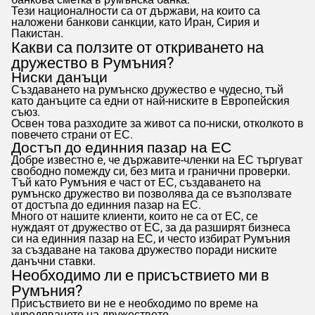
Тези националности са от държави, на които са
наложени банкови санкции, като Иран, Сирия и
Пакистан.
Какви са ползите от откриването на
дружество в Румъния?
Ниски данъци
Създаването на румънско дружество е чудесно, тъй
като данъците са едни от най-ниските в Европейския
съюз.
Освен това разходите за живот са по-ниски, отколкото в
повечето страни от ЕС.
Достъп до единния пазар на ЕС
Добре известно е, че държавите-членки на ЕС търгуват
свободно помежду си, без мита и гранични проверки.
Тъй като Румъния е част от ЕС, създаването на
румънско дружество ви позволява да се възползвате
от достъпа до единния пазар на ЕС.
Много от нашите клиенти, които не са от ЕС, се
нуждаят от дружество от ЕС, за да разширят бизнеса
си на единния пазар на ЕС, и често избират Румъния
за създаване на такова дружество поради ниските
данъчни ставки.
Необходимо ли е присъствието ми в
Румъния?
Присъствието ви не е необходимо по време на
учредяването на дружеството.