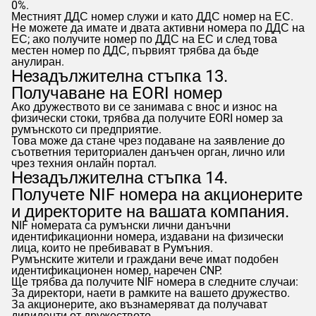
0%.
Местният ДДС номер служи и като ДДС номер на ЕС.
Не можете да имате и двата активни номера по ДДС на
ЕС; ако получите номер по ДДС на ЕС и след това
местен номер по ДДС, първият трябва да бъде
анулиран.
Незадължителна стъпка 13.
Получаване на EORI номер
Ако дружеството ви се занимава с внос и износ на
физически стоки, трябва да получите EORI номер за
румънското си предприятие.
Това може да стане чрез подаване на заявление до
съответния териториален данъчен орган, лично или
чрез техния онлайн портал.
Незадължителна стъпка 14.
Получете NIF номера на акционерите
и директорите на вашата компания.
NIF номерата са румънски лични данъчни
идентификационни номера, издавани на физически
лица, които не пребивават в Румъния.
Румънските жители и граждани вече имат подобен
идентификационен номер, наречен CNP.
Ще трябва да получите NIF номера в следните случаи:
За директори, наети в рамките на вашето дружество.
За акционерите, ако възнамеряват да получават
дивиденти от дружеството.