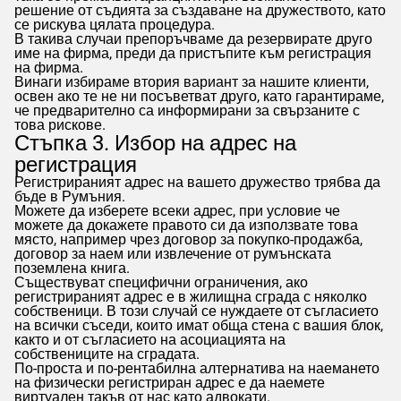
решение от съдията за създаване на дружеството, като
се рискува цялата процедура.
В такива случаи препоръчваме да резервирате друго
име на фирма, преди да пристъпите към регистрация
на фирма.
Винаги избираме втория вариант за нашите клиенти,
освен ако те не ни посъветват друго, като гарантираме,
че предварително са информирани за свързаните с
това рискове.
Стъпка 3. Избор на адрес на
регистрация
Регистрираният адрес на вашето дружество трябва да
бъде в Румъния.
Можете да изберете всеки адрес, при условие че
можете да докажете правото си да използвате това
място, например чрез договор за покупко-продажба,
договор за наем или извлечение от румънската
поземлена книга.
Съществуват специфични ограничения, ако
регистрираният адрес е в жилищна сграда с няколко
собственици. В този случай се нуждаете от съгласието
на всички съседи, които имат обща стена с вашия блок,
както и от съгласието на асоциацията на
собствениците на сградата.
По-проста и по-рентабилна алтернатива на наемането
на физически регистриран адрес е да наемете
виртуален такъв от нас като адвокати.