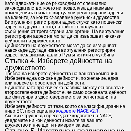
Като адвокати ние се ръководим от специално
законодателство, което ни позволява да наемаме
помещенията си като виртуални регистрирани адреси
на клиенти, за които създаваме румънски дружества.
Виртуалният регистриран адрес служи като пощенски
адрес на дружеството, на който се получават
съобщения от трети страни или органи. На виртуалния
регистриран адрес не могат да се извършват никакви
дейности на дружеството.
Дейностите на дружеството могат да се извършват
навсякъде другаде извън виртуалния регистриран
адрес, независимо дали в Румъния или в чужбина.
Стъпка 4. Изберете дейността на
дружеството
Трябва да изберете дейността на вашата компания.
Изберете една основна дейност и, по желание, една
или повече второстепенни дейности.
Единствената практическа разлика между основната и
второстепенната дейност е, че само основната дейност
ще фигурира в удостоверението за регистрация на
дружеството.
Изберете дейности от тези, които са класифицирани на
ниво ЕС, по-специално
кодовете NACE v2.1.
Ако ви е трудно да прегледате кодовете на NACE,
уведомете ни кои дейности искате за вашето
дружество и ние ще ги намерим за вас.