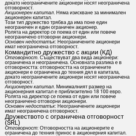
докато неограничените акционери носят неограничена
отговорност.
Акционерен капитал
. Няма изискване за минимален
акционерен капитал.
Този тип дружество трябва да има поне един
неограничен и един ограничен акционер.
Ролята на директор се поема от един или повече
неограничено отговорни акционери.
Основен недостатък
: Неограничените акционери
имат неограничена отговорност.
Командитно дружество с акции (КД)
Отговорност
. Съществуват два вида акционери:
ограничена и неограничена. Основната разлика е в
отговорността: отговорността на ограничените
акционери е ограничена до техния дял в капитала,
докато неограничените акционери носят неограничена
отговорност.
Акционерен капитал
. Минималният размер на
акционерния капитал е приблизително 18 100 евро.
Ролята на директор се поема от един или повече
неограничено отговорни акционери.
Основен недостатък
: Неограничените акционери
имат неограничена отговорност.
Дружеството с ограничена отговорност
(SRL)
Отговорност
: Отговорността на акционерите е
ограничена до техния принос в акционерния капитал.