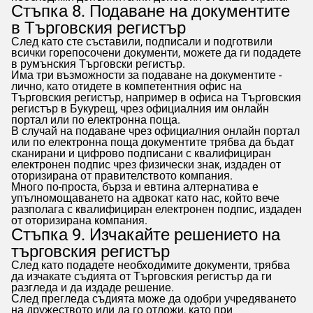
Стъпка 8. Подаване на документите
в Търговския регистър
След като сте съставили, подписали и подготвили
всички горепосочени документи, можете да ги подадете
в румънския Търговски регистър.
Има три възможности за подаване на документите -
лично, като отидете в компетентния офис на
Търговския регистър, например в офиса на Търговския
регистър в Букурещ, чрез официалния им онлайн
портал или по електронна поща.
В случай на подаване чрез официалния онлайн портал
или по електронна поща документите трябва да бъдат
сканирани и цифрово подписани с квалифициран
електронен подпис чрез физически знак, издаден от
оторизирана от правителството компания.
Много по-проста, бърза и евтина алтернатива е
упълномощаването на адвокат като нас, който вече
разполага с квалифициран електронен подпис, издаден
от оторизирана компания.
Стъпка 9. Изчакайте решението на
търговския регистър
След като подадете необходимите документи, трябва
да изчакате съдията от Търговския регистър да ги
разгледа и да издаде решение.
След прегледа съдията може да одобри учредяването
на дружеството или да го отложи, като при