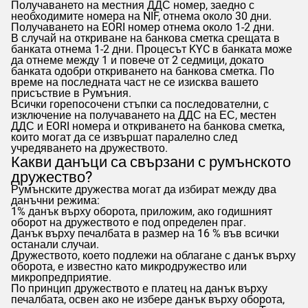
Получаването на местния ДДС номер, заедно с
необходимите номера на NIF, отнема около 30 дни.
Получаването на EORI номер отнема около 1-2 дни.
В случай на откриване на банкова сметка срещата в
банката отнема 1-2 дни. Процесът KYC в банката може
да отнеме между 1 и повече от 2 седмици, докато
банката одобри откриването на банкова сметка. По
време на последната част не се изисква вашето
присъствие в Румъния.
Всички горепосочени стъпки са последователни, с
изключение на получаването на ДДС на ЕС, местен
ДДС и EORI номера и откриването на банкова сметка,
които могат да се извършат паралелно след
учредяването на дружеството.
Какви данъци са свързани с румънското
дружество?
Румънските дружества могат да избират между два
данъчни режима:
1% данък върху оборота, приложим, ако годишният
оборот на дружеството е под определен праг.
Данък върху печалбата в размер на 16 % във всички
останали случаи.
Дружеството, което подлежи на облагане с данък върху
оборота, е известно като микродружество или
микропредприятие.
По принцип дружеството е платец на данък върху
печалбата, освен ако не избере данък върху оборота,