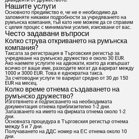
Нашите услуги
Основното предимство е, че не е необходимо да
запомняте никакви подробности за учредяването на
румънска компания, тъй като ние можем да се справим
с целия процес с минимални усилия, изисквани от вас.
Често задавани въпроси
Колко струва откриването на румънска
компания?
Таксата за регистрация в Търговския регистър за
учредяване на румънско дружество е около 30 EUR.
Ако наемете услугите на адвокати, които да извършат
всичко от ваше име, разходите могат да варират между
1000 и 3000 EUR. Това е еднократна такса.
За счетоводни услуги те варират средно от 30 до 150
EUR на месец.
Колко време отнема създаването на
румънско дружество?
Изготвянето и подписването на необходимата
документация отнема приблизително 1-2 дни.
Запазването на името на фирмата отнема около 1-2
дни.
Основната процедура в Търговския регистър отнема
между 5 и 7 дни.
Получаването на ДДС номер на ЕС отнема около 10
дни.