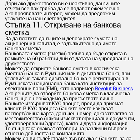
Дори ако дружеството ви е неактивно, данъчните
отчети все пак трябва да се подават ежемесечно.
Ако проявявате интерес, можем да предложим
услугите на наш счетоводител.
Стъпка 11. Откриване на банкова
сметка
За да платите данъците и депозирате сумата на
акционерния капитал, е задължително да имате
банкова сметка.
Банковата сметка (сметки) трябва да бъде открита в
рамките на 60 работни дни от датата на учредяване на
дружеството.
Можете да откриете банкова сметка в класическа
(местна) банка в Румъния или в дигитална банка, при
условие че такава дигитална банка е регистрирана в
Румънската национална банка като институция за
електронни пари (EMI), като например
Revolut Business
.
Ако решите да отворите банкова сметка в класическа
банка, ще е необходимо да присъствате лично.
Банките извършват KYC процес, преди да приемат
клиент. В KYC процеса банките често изискват
паспорт/лична карта, данъчен номер, доказателство за
местожителство (някои изискват официални документи,
удостоверяващи адреса), както и друга информация.
Те също така очакват отговори на различни въпроси
относно дейността на компанията.
Можем да ви съдействаме във връзка с банките, за да