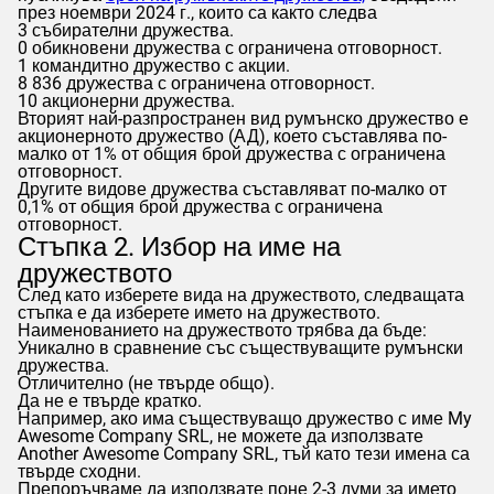
през ноември 2024 г., които са както следва
3 събирателни дружества.
0 обикновени дружества с ограничена отговорност.
1 командитно дружество с акции.
8 836 дружества с ограничена отговорност.
10 акционерни дружества.
Вторият най-разпространен вид румънско дружество е
акционерното дружество (АД), което съставлява по-
малко от 1% от общия брой дружества с ограничена
отговорност.
Другите видове дружества съставляват по-малко от
0,1% от общия брой дружества с ограничена
отговорност.
Стъпка 2. Избор на име на
дружеството
След като изберете вида на дружеството, следващата
стъпка е да изберете името на дружеството.
Наименованието на дружеството трябва да бъде:
Уникално в сравнение със съществуващите румънски
дружества.
Отличително (не твърде общо).
Да не е твърде кратко.
Например, ако има съществуващо дружество с име My
Awesome Company SRL, не можете да използвате
Another Awesome Company SRL, тъй като тези имена са
твърде сходни.
Препоръчваме да използвате поне 2-3 думи за името