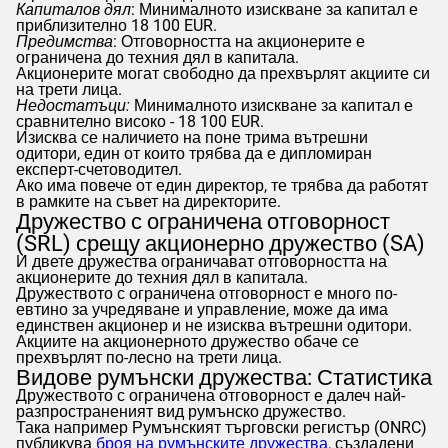
Капиталов дял
: Минималното изискване за капитал е
приблизително 18 100 EUR.
Предимства
: Отговорността на акционерите е
ограничена до техния дял в капитала.
Акционерите могат свободно да прехвърлят акциите си
на трети лица.
Недостатъци:
Минималното изискване за капитал е
сравнително високо - 18 100 EUR.
Изисква се наличието на поне трима вътрешни
одитори, един от които трябва да е дипломиран
експерт-счетоводител.
Ако има повече от един директор, те трябва да работят
в рамките на съвет на директорите.
Дружество с ограничена отговорност
(SRL) срещу акционерно дружество (SA)
И двете дружества ограничават отговорността на
акционерите до техния дял в капитала.
Дружеството с ограничена отговорност е много по-
евтино за учредяване и управление, може да има
единствен акционер и не изисква вътрешни одитори.
Акциите на акционерното дружество обаче се
прехвърлят по-лесно на трети лица.
Видове румънски дружества: Статистика
Дружеството с ограничена отговорност е далеч най-
разпространеният вид румънско дружество.
Така например Румънският търговски регистър (ONRC)
публикува
броя на румънските дружества,
създадени