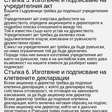
Стъпка 5. Изготвяне и подписване на
учредителния акт
Вашите съдружници трябва да подпишат учредителния
акт.
Учредителният акт очертава дейностите на
дружеството, определя акционерите и директорите и
подробно описва отношенията между тях.
Той е известен също като устав на дружеството.
Учредителният акт трябва да включва поне
задължителните клаузи, изисквани от румънското
дружествено право.
Езикът на учредителния акт трябва да бъде румънски,
но няма ограничения той да бъде двуезичен.
Поради това ние винаги изготвяме учредителния акт
както на румънски, така и на английски език, което дава
възможност на нашите клиенти да разберат какво
подписват.
Стъпка 6. Изготвяне и подписване на
клетвените декларации
Всеки акционер и директор трябва да подпише
клетвена декларация, с която да декларира под
собствена отговорност, че отговаря на законовите
изисквания, за да бъде акционер или директор.
Всеки директор трябва да подпише клетвена
декларация, която включва неговия образец на подпис.
Всеки акционер или директор, който не е данъчно
регистриран в Румъния (няма румънски личен данъчен