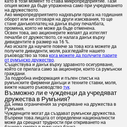
като в този момент то става микропредприятие. Тази
опция може да бъде упражнена само при учредяването
на дружеството.
Ако микропредприятието надхвърли прага на годишния
оборот или не отговаря на други изисквания, то ще
стане данъкоплатец на данък върху печалбата,
промяна, която не може да бъде отменена.
Освен това, ако акционерите желаят да изтеглят
печалби от дружеството, се налага данък върху
дивидентите в размер на 16 %.
Ако искате да научите повече за това кога можете да
получите дивиденти, моля, разгледайте нашето
ръководство за това
кога можете да получите парите
от румънско дружество
.
Съществува и данък върху здравното осигуряване,
който се прилага само за акционери, които са румънски
граждани.
За подробна информация и пълен списък на
румънските фирмени данъци и техните ставки, моля,
вижте нашето ръководство
тук
.
Възможно ли е чужденци да учредяват
дружества в Румъния?
Да, няма ограничения за учредяване на дружества в
Румъния.
Чужденците могат да създават румънски дружества.
Въпреки това лицата от определени националности
може да срещнат трудности при откриването на
банкова сметка в румънска банка.