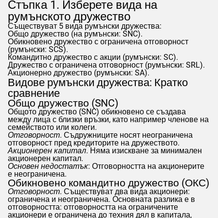
Стъпка 1. Изберете вида на
румънското дружество
Съществуват 5 вида румънски дружества:
Общо дружество (на румънски: SNC).
Обикновено дружество с ограничена отговорност
(румънски: SCS).
Командитно дружество с акции (румънски: SC).
Дружество с ограничена отговорност (румънски: SRL).
Акционерно дружество (румънски: SA).
Видове румънски дружества: Кратко
сравнение
Общо дружество (SNC)
Общото дружество (SNC) обикновено се създава
между лица с близки връзки, като например членове на
семейството или колеги.
Отговорност
. Съдружниците носят неограничена
отговорност пред кредиторите на дружеството.
Акционерен капитал
. Няма изискване за минимален
акционерен капитал.
Основен недостатък
: Отговорността на акционерите
е неограничена.
Обикновено командитно дружество (ОКС)
Отговорност
. Съществуват два вида акционери:
ограничена и неограничена. Основната разлика е в
отговорността: отговорността на ограничените
акционери е ограничена до техния дял в капитала,