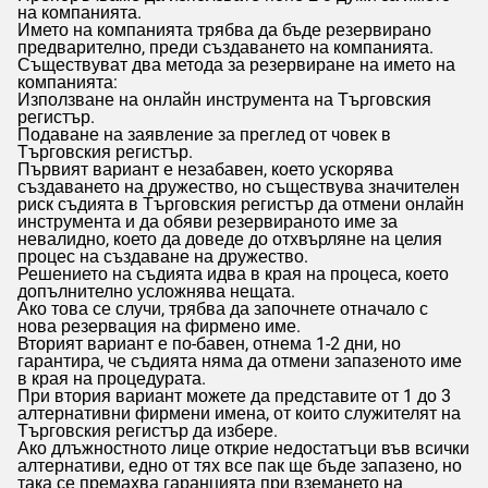
на компанията.
Името на компанията трябва да бъде резервирано
предварително, преди създаването на компанията.
Съществуват два метода за резервиране на името на
компанията:
Използване на онлайн инструмента на Търговския
регистър.
Подаване на заявление за преглед от човек в
Търговския регистър.
Първият вариант е незабавен, което ускорява
създаването на дружество, но съществува значителен
риск съдията в Търговския регистър да отмени онлайн
инструмента и да обяви резервираното име за
невалидно, което да доведе до отхвърляне на целия
процес на създаване на дружество.
Решението на съдията идва в края на процеса, което
допълнително усложнява нещата.
Ако това се случи, трябва да започнете отначало с
нова резервация на фирмено име.
Вторият вариант е по-бавен, отнема 1-2 дни, но
гарантира, че съдията няма да отмени запазеното име
в края на процедурата.
При втория вариант можете да представите от 1 до 3
алтернативни фирмени имена, от които служителят на
Търговския регистър да избере.
Ако длъжностното лице открие недостатъци във всички
алтернативи, едно от тях все пак ще бъде запазено, но
така се премахва гаранцията при вземането на