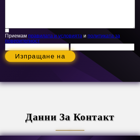
Приемам
правилата и условията
и
политиката за
поверителност
Изпращане на
Данни За Контакт