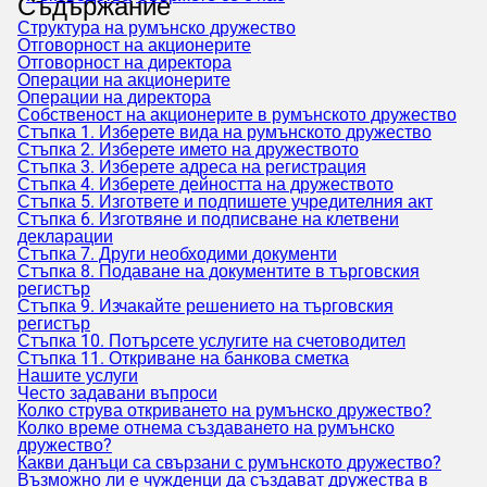
Съдържание
Структура на румънско дружество
Отговорност на акционерите
Отговорност на директора
Операции на акционерите
Операции на директора
Собственост на акционерите в румънското дружество
Стъпка 1. Изберете вида на румънското дружество
Стъпка 2. Изберете името на дружеството
Стъпка 3. Изберете адреса на регистрация
Стъпка 4. Изберете дейността на дружеството
Стъпка 5. Изгответе и подпишете учредителния акт
Стъпка 6. Изготвяне и подписване на клетвени
декларации
Стъпка 7. Други необходими документи
Стъпка 8. Подаване на документите в търговския
регистър
Стъпка 9. Изчакайте решението на търговския
регистър
Стъпка 10. Потърсете услугите на счетоводител
Стъпка 11. Откриване на банкова сметка
Нашите услуги
Често задавани въпроси
Колко струва откриването на румънско дружество?
Колко време отнема създаването на румънско
дружество?
Какви данъци са свързани с румънското дружество?
Възможно ли е чужденци да създават дружества в