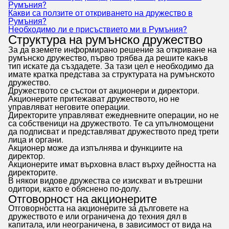
Румъния?
Какви са ползите от откриването на дружество в
Румъния?
Необходимо ли е присъствието ми в Румъния?
Структура на румънско дружество
За да вземете информирано решение за откриване на
румънско дружество, първо трябва да решите какъв
тип искате да създадете. За тази цел е необходимо да
имате кратка представа за структурата на румънското
дружество.
Дружеството се състои от акционери и директори.
Акционерите притежават дружеството, но не
управляват неговите операции.
Директорите управляват ежедневните операции, но не
са собственици на дружеството. Те са упълномощени
да подписват и представляват дружеството пред трети
лица и органи.
Акционер може да изпълнява и функциите на
директор.
Акционерите имат върховна власт върху дейността на
директорите.
В някои видове дружества се изискват и вътрешни
одитори, както е обяснено по-долу.
Отговорност на акционерите
Отговорността на акционерите за дълговете на
дружеството е или ограничена до техния дял в
капитала, или неограничена, в зависимост от вида на