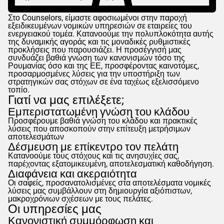
Στο
Counselors
, είμαστε αφοσιωμένοι στην παροχή
εξειδικευμένων νομικών υπηρεσιών σε εταιρείες του
ενεργειακού τομέα. Κατανοούμε την πολυπλοκότητα αυτής
της δυναμικής αγοράς και τις μοναδικές ρυθμιστικές
προκλήσεις που παρουσιάζει. Η προσέγγισή μας
συνδυάζει βαθιά γνώση των κανονισμών τόσο της
Ρουμανίας όσο και της ΕΕ, προσφέροντας καινοτόμες,
προσαρμοσμένες λύσεις για την υποστήριξη των
στρατηγικών σας στόχων σε ένα ταχέως εξελισσόμενο
τοπίο.
Γιατί να μας επιλέξετε;
Εμπεριστατωμένη γνώση του κλάδου
Προσφέρουμε βαθιά γνώση του κλάδου και πρακτικές
λύσεις που αποσκοπούν στην επίτευξη μετρήσιμων
αποτελεσμάτων
Δέσμευση με επίκεντρο τον πελάτη
Κατανοούμε τους στόχους και τις ανησυχίες σας,
παρέχοντας εξατομικευμένη, αποτελεσματική καθοδήγηση.
Διαφάνεια και ακεραιότητα
Οι σαφείς, προσανατολισμένες στα αποτελέσματα νομικές
λύσεις μας συμβάλλουν στη δημιουργία αξιόπιστων,
μακροχρόνιων σχέσεων με τους πελάτες.
Οι υπηρεσίες μας
Κανονιστική συμμόρφωση και