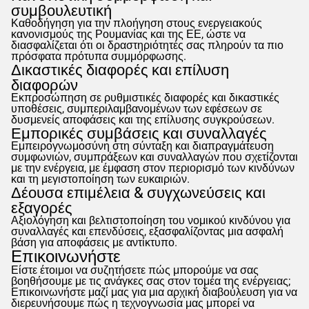
συμβουλευτική
Καθοδήγηση για την πλοήγηση στους ενεργειακούς
κανονισμούς της Ρουμανίας και της ΕΕ, ώστε να
διασφαλίζεται ότι οι δραστηριότητές σας πληρούν τα πιο
πρόσφατα πρότυπα συμμόρφωσης.
Δικαστικές διαφορές και επίλυση
διαφορών
Εκπροσώπηση σε ρυθμιστικές διαφορές και δικαστικές
υποθέσεις, συμπεριλαμβανομένων των εφέσεων σε
δυσμενείς αποφάσεις και της επίλυσης συγκρούσεων.
Εμπορικές συμβάσεις και συναλλαγές
Εμπειρογνωμοσύνη στη σύνταξη και διαπραγμάτευση
συμφωνιών, συμπράξεων και συναλλαγών που σχετίζονται
με την ενέργεια, με έμφαση στον περιορισμό των κινδύνων
και τη μεγιστοποίηση των ευκαιριών.
Δέουσα επιμέλεια & συγχωνεύσεις και
εξαγορές
Αξιολόγηση και βελτιστοποίηση του νομικού κινδύνου για
συναλλαγές και επενδύσεις, εξασφαλίζοντας μια ασφαλή
βάση για αποφάσεις με αντίκτυπο.
Επικοινωνήστε
Είστε έτοιμοι να συζητήσετε πώς μπορούμε να σας
βοηθήσουμε με τις ανάγκες σας στον τομέα της ενέργειας;
Επικοινωνήστε μαζί μας για μια αρχική διαβούλευση για να
διερευνήσουμε πώς η τεχνογνωσία μας μπορεί να