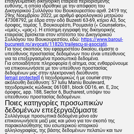
επαγγελματική δικηγορική εταιρεία περιορισμένης
ευθύνης, η οποία ιδρύθηκε με την απόφαση του
Δικηγορικού Συλλόγου του Βουκουρεστίου αριθ. 2419 της
29ης Νοεμβρίου 2022, με αριθμό φορολογικού μητρώου
47308792, με έδρα στην οδό Buzesti 63-69, κτίριο A3, 5ος
όροφος, τομέας 1, Βουκουρέστι, Ρουμανία («
Counselors
»,
«εμείς», «μας»). Η επίσημη εγγραφή της δικηγορικής
εταιρείας βρίσκεται στον ιστότοπο του Δικηγορικού
Συλλόγου του Βουκουρεστίου, εδώ:
https://www.baroul-
bucuresti.ro/avocati/11820/trailescu-si-asociatii
.
Για τους σκοπούς του εφαρμοστέου δικαίου, είμαστε ο
υπεύθυνος προστασίας δεδομένων που είναι υπεύθυνος
για τα επεξεργασμένα προσωπικά δεδομένα.
Για οποιαδήποτε πληροφορία ή αίτημα, σας ενθαρρύνουμε
να επικοινωνήσετε με τον υπεύθυνο προστασίας
δεδομένων μας στην ηλεκτρονική διεύθυνση
[email protected]
ή ταχυδρομικώς ή με courier στην
ακόλουθη διεύθυνση: 57 Iuliu Maniu Boulevard,
ταχυδρομικός κώδικας 061081, block OD16, en. E, 2ος
όροφος, app. 188, Sector 6, Bucharest, υπόψιν του
υπεύθυνου προστασίας δεδομένων.
Ποιες κατηγορίες προσωπικών
δεδομένων επεξεργαζόμαστε
Συλλέγουμε προσωπικά δεδομένα μόνο εάν
επικοινωνήσετε μαζί μας και μόνο για τον σκοπό της
παρακολούθησης του εσωτερικού ιστορικού
αλληλογραφίας, της βάσης δεδομένων πελατών και των