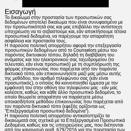
Εισαγωγή
Το δικαίωμα στην προστασία των προσωπικών σας
δεδομένων αποτελεί δικαίωμα που είναι συνυφασμένο με
την προσωπικότητά σας και μας επιβάλλει την αντίστοιχη
υποχρέωση να το σεβαστούμε και, εάν αποκτήσουμε τέτοια
προσωπικά δεδομένα, να παρέχουμε την απαραίτητη
ασφάλεια και προστασία τους.
Η παρούσα πολιτική απορρήτου αφορά την επεξεργασία
προσωπικών δεδομένων από το
Counselors
μέσω του
παρόντος δικτυακού τόπου, δηλαδή τη διαβίβαση του
ονόματος και του ηλεκτρονικού σας ταχυδρομείου (το
τελευταίο, εάν είναι προσωπικό) με τη συμπλήρωση της
φόρμας επικοινωνίας που παρέχεται από τον παρόντα
δικτυακό τόπο, εάν επικοινωνήσετε μαζί μας μέσω αυτής
της μεθόδου, τον αριθμό τηλεφώνου σας (εάν είναι
προσωπικός), ο οποίος θα κοινοποιηθεί έμμεσα με την
εμφάνισή του στην οθόνη του τηλεφώνου μας - εάν μας
καλέσετε, καθώς και κάθε άλλο προσωπικό δεδομένο, το
οποίο θεωρείτε απαραίτητο να παράσχετε μέσω
οποιασδήποτε μεθόδου επικοινωνίας που παρέχεται από
τον παρόντα δικτυακό τόπο (εφεξής ορίζονται ως
"Επεξεργασμένα προσωπικά δεδομένα").
Η παρούσα πολιτική απορρήτου αντικατοπτρίζει τα
δικαιώματά σας σχετικά με τα Επεξεργασμένα Προσωπικά
Δεδομένα, καθώς και τις υποχρεώσεις μας, που διέπονται
από τον κανονισμό αριθ. 679/2016 για την προστασία των