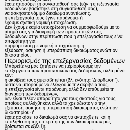
έχετε αποσύρει τη συγκατάθεσή σας (εάν η επεξεργασία
δεδομένων βασίστηκε στη συγκατάθεσή σας),
να ασκήσετε νόμιμο δικαίωμα εναντίωσης,
η επεξεργασία τους έγινε παράνομα- ή
έχουμε σχετική νομική υποχρέωση.
Δεν έχουμε καμία υποχρέωση να συμμορφωθούμε με το
αίτημά σας για διαγραφή των προσωπικών σας
δεδομένων στην περίπτωση που η επεξεργασία τους είναι
απαραίτητη για:
συμμόρφωση με νομική υποχρέωση- ή
εξεύρεση, άσκηση ή υπεράσπιση δικαιώματος ενώπιον
δικαστηρίου.
Περιορισμός της επεξεργασίας δεδομένων
Μπορείτε να μας ζητήσετε να περιορίσουμε την
επεξεργασία των προσωπικών σας δεδομένων, αλλά μόνο
εάν:
η ακρίβειά τους αμφισβητείται (βλ. ενότητα "Διόρθωση"),
ώστε να μπορούμε να ελέγξουμε την ακρίβειά τους,
η επεξεργασία είναι παράνομη, αλλά δεν επιθυμείτε τη
διαγραφή των δεδομένων,
δεν είναι πλέον απαραίτητα για τους σκοπούς για τους
οποίους συλλέχθηκαν, αλλά τα χρειάζεστε για την
εξεύρεση, άσκηση ή υπεράσπιση δικαιώματος ενώπιον
δικαστηρίου- ή
έχετε ασκήσει το δικαίωμά σας να αντιταχθείτε, και η
επαλήθευση της επικράτησης των δικαιωμάτων μας
βρίσκεται σε εξέλιξη.