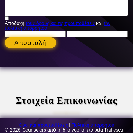
Αποδοχή
τους όρους και τις προϋποθέσεις
και
την
πολιτική απορρήτου
Αποστολή
Στοιχεία Επικοινωνίας
Όροι και προϋποθέσεις
|
Πολιτική απορρήτου
© 2026, Counselors από τη δικηγορική εταιρεία Trailescu