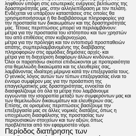
ληφθούν υπόψη στις εσωτερικές ενέργειες βελτίωσης της
δραστηριότητάς μας, στην αλληλεπίδραση με τον πελάτη.
Ενδέχεται να υπάρξουν καταστάσεις στις οποίες θα
χρησιμοποιήσουμε ή θα διαβιβάσουμε πληροφορίες για
την προστασία των δικαιωμάτων και της δραστηριότητάς
μας. Τέτοιες περιπτώσεις μπορεί να περιλαμβάνουν:
μέτρα για την προστασία του ιστότοπου και των χρηστών
του από επιθέσεις στον κυβερνοχώρο,
μέτρα για την πρόληψη και τον εντοπισμό προσπαθειών
απάτης, συμπεριλαμβανομένης της διαβίβασης
πληροφοριών στις αρμόδιες δημόσιες αρχές- και
μέτρα για τη διαχείριση διαφόρων άλλων κινδύνων.
Όλοι οι παραπάνω σκοποί επιδιώκονται με προτεραιότητα
στα θεμελιώδη δικαιώματα και τις ελευθερίες σας,
λαμβάνοντας ιδιαίτερη μέριμνα κατά την επεξεργασία τους.
Ο γενικός λόγος αυτών των τύπων επεξεργασίας είναι το
έννομο συμφέρον μας για την προάσπιση της
επαγγελματικής μας δραστηριότητας, εννοείται ότι
διασφαλίζουμε ότι όλα τα μέτρα που λαμβάνουμε
εγγυώνται την ισορροπία μεταξύ των συμφερόντων μας και
των θεμελιωδών δικαιωμάτων και ελευθεριών σας.
Επίσης, σε ορισμένες περιπτώσεις βασίζουμε την
επεξεργασία μας σε άλλες νομικές διατάξεις, όπως η
υποχρέωση διασφάλισης της προστασίας των
περιουσιακών στοιχείων και των αξιών, όπως
προβλέπεται από τον εφαρμοστέο νόμο.
Περίοδος διατήρησης των