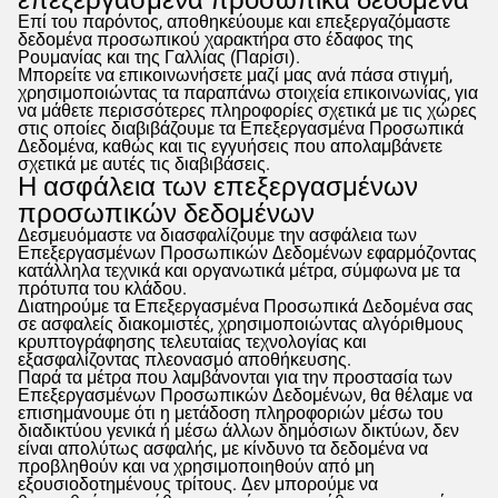
επεξεργασμένα προσωπικά δεδομένα
Επί του παρόντος, αποθηκεύουμε και επεξεργαζόμαστε
δεδομένα προσωπικού χαρακτήρα στο έδαφος της
Ρουμανίας και της Γαλλίας (Παρίσι).
Μπορείτε να επικοινωνήσετε μαζί μας ανά πάσα στιγμή,
χρησιμοποιώντας τα παραπάνω στοιχεία επικοινωνίας, για
να μάθετε περισσότερες πληροφορίες σχετικά με τις χώρες
στις οποίες διαβιβάζουμε τα Επεξεργασμένα Προσωπικά
Δεδομένα, καθώς και τις εγγυήσεις που απολαμβάνετε
σχετικά με αυτές τις διαβιβάσεις.
Η ασφάλεια των επεξεργασμένων
προσωπικών δεδομένων
Δεσμευόμαστε να διασφαλίζουμε την ασφάλεια των
Επεξεργασμένων Προσωπικών Δεδομένων εφαρμόζοντας
κατάλληλα τεχνικά και οργανωτικά μέτρα, σύμφωνα με τα
πρότυπα του κλάδου.
Διατηρούμε τα Επεξεργασμένα Προσωπικά Δεδομένα σας
σε ασφαλείς διακομιστές, χρησιμοποιώντας αλγόριθμους
κρυπτογράφησης τελευταίας τεχνολογίας και
εξασφαλίζοντας πλεονασμό αποθήκευσης.
Παρά τα μέτρα που λαμβάνονται για την προστασία των
Επεξεργασμένων Προσωπικών Δεδομένων, θα θέλαμε να
επισημάνουμε ότι η μετάδοση πληροφοριών μέσω του
διαδικτύου γενικά ή μέσω άλλων δημόσιων δικτύων, δεν
είναι απολύτως ασφαλής, με κίνδυνο τα δεδομένα να
προβληθούν και να χρησιμοποιηθούν από μη
εξουσιοδοτημένους τρίτους. Δεν μπορούμε να