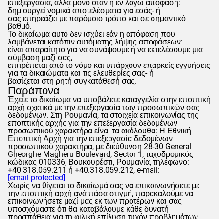
επεξεργασία, αλλά μόνο όταν η εν λόγω απόφαση:
δημιουργεί νομικά αποτελέσματα για εσάς- ή
σας επηρεάζει με παρόμοιο τρόπο και σε σημαντικό
βαθμό.
Το δικαίωμα αυτό δεν ισχύει εάν η απόφαση που
λαμβάνεται κατόπιν αυτόματης λήψης αποφάσεων:
είναι απαραίτητο για να συνάψουμε ή να εκτελέσουμε μια
σύμβαση μαζί σας,
επιτρέπεται από το νόμο και υπάρχουν επαρκείς εγγυήσεις
για τα δικαιώματα και τις ελευθερίες σας- ή
βασίζεται στη ρητή συγκατάθεσή σας.
Παράπονα
Έχετε το δικαίωμα να υποβάλετε καταγγελία στην εποπτική
αρχή σχετικά με την επεξεργασία των προσωπικών σας
δεδομένων. Στη Ρουμανία, τα στοιχεία επικοινωνίας της
εποπτικής αρχής για την επεξεργασία δεδομένων
προσωπικού χαρακτήρα είναι τα ακόλουθα: Η Εθνική
Εποπτική Αρχή για την επεξεργασία δεδομένων
προσωπικού χαρακτήρα, με διεύθυνση 28-30 General
Gheorghe Magheru Boulevard, Sector 1, ταχυδρομικός
κώδικας 010336, Βουκουρέστι, Ρουμανία, τηλέφωνο:
+40.318.059.211 ή +40.318.059.212, e-mail:
[email protected]
.
Χωρίς να θίγεται το δικαίωμά σας να επικοινωνήσετε με
την εποπτική αρχή ανά πάσα στιγμή, παρακαλούμε να
επικοινωνήσετε μαζί μας εκ των προτέρων και σας
υποσχόμαστε ότι θα καταβάλουμε κάθε δυνατή
προσπάθεια για τη φιλική επίλυση τυχόν προβλημάτων.