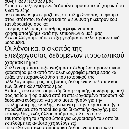
δυνητικών πελατών μας.
Αυτά τα επεξεργασμένα δεδομένα προσωπικού χαρακτήρα
είναι τα εξής:
αν επικοινωνήσετε μαζί μας συμπληρώνοντας τη φόρμα
στον ιστότοπο, το όνομα και τη διεύθυνση ηλεκτρονικού
ταχυδρομείου σας και
εάν μας καλέσετε, ο αριθμός τηλεφώνου που
χρησιμοποιήθηκε κατά την επικοινωνία μαζί μας.
Δεν συλλέγουμε ούτε επεξεργαζόμαστε άλλα προσωπικά
δεδομένα.
Οι λόγοι και ο σκοπός της
επεξεργασίας δεδομένων προσωπικού
χαρακτήρα
Συλλέγουμε και επεξεργαζόμαστε δεδομένα προσωπικού
χαρακτήρα με σκοπό την αλληλογραφία μεταξύ εσάς και
εμάς, την παρακολούθηση του ιστορικού της
αλληλογραφίας μας, της βάσης δεδομένων πελατών και
των δυνητικών πελατών μας.
Επίσης, εάν συνάψουμε σύμβαση νομικής συνδρομής μαζί
σας, τα ίδια ή ορισμένα από τα επεξεργασμένα προσωπικά
δεδομένα ενδέχεται να χρησιμοποιηθούν για την
εκπλήρωση της εντολής, ανάλογα με την περίπτωση (για
παράδειγμα, στο προοίμιο μιας δικαστικής αγωγής, μιας
καταγγελίας, ενός άλλου αιτήματος κ.λπ. για την
ταυτοποίηση του προσώπου για λογαριασμό του οποίου
εκτελούμε τις αντίστοιχες ενέργειες).
Τα επεξεργασμένα προσωπικά δεδομένα μπορούν να