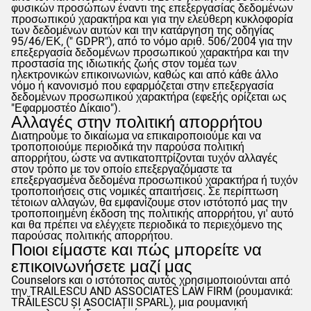
φυσικών προσώπων έναντι της επεξεργασίας δεδομένων
προσωπικού χαρακτήρα και για την ελεύθερη κυκλοφορία
των δεδομένων αυτών και την κατάργηση της οδηγίας
95/46/ΕΚ, ("
GDPR
"), από το νόμο αριθ. 506/2004 για την
επεξεργασία δεδομένων προσωπικού χαρακτήρα και την
προστασία της ιδιωτικής ζωής στον τομέα των
ηλεκτρονικών επικοινωνιών, καθώς και από κάθε άλλο
νόμο ή κανονισμό που εφαρμόζεται στην επεξεργασία
δεδομένων προσωπικού χαρακτήρα (εφεξής ορίζεται ως
"Εφαρμοστέο Δίκαιο").
Αλλαγές στην πολιτική απορρήτου
Διατηρούμε το δικαίωμα να επικαιροποιούμε και να
τροποποιούμε περιοδικά την παρούσα πολιτική
απορρήτου, ώστε να αντικατοπτρίζονται τυχόν αλλαγές
στον τρόπο με τον οποίο επεξεργαζόμαστε τα
επεξεργασμένα δεδομένα προσωπικού χαρακτήρα ή τυχόν
τροποποιήσεις στις νομικές απαιτήσεις. Σε περίπτωση
τέτοιων αλλαγών, θα εμφανίζουμε στον ιστότοπό μας την
τροποποιημένη έκδοση της πολιτικής απορρήτου, γι' αυτό
και θα πρέπει να ελέγχετε περιοδικά το περιεχόμενο της
παρούσας πολιτικής απορρήτου.
Ποιοι είμαστε και πώς μπορείτε να
επικοινωνήσετε μαζί μας
Counselors
και ο ιστότοπος αυτός χρησιμοποιούνται από
την TRAILESCU AND ASSOCIATES LAW FIRM (ρουμανικά:
TRĂILESCU ȘI ASOCIAȚII SPARL), μια ρουμανική