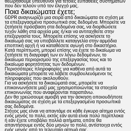
θεωρηθούμε υπεύθυνοι για τέτοιες ευπάθειες συστημάτων
που δεν τελούν υπό τον έλεγχό μας.
Ποια δικαιώματα έχετε;
GDPR
αναγνωρίζει μια σειρά από δικαιώματα σε σχέση με
τα επεξεργασμένα προσωπικά σας δεδομένα. Μπορείτε να
ζητήσετε πρόσβαση στα δεδομένα σας, να διορθώσετε
τυχόν λάθη στα αρχεία μας ή/και να αντιταχθείτε στην
επεξεργασία τους. Μπορείτε επίσης να ασκήσετε το
δικαίωμά σας να υποβάλλετε καταγγελία στην αρμόδια
εποπτική αρχή ή να καταθέσετε αγωγή στο δικαστήριο.
Κατά περίπτωση, μπορεί επίσης να έχετε το δικαίωμα να
ζητήσετε τη διαγραφή των εν λόγω δεδομένων, το
δικαίωμα περιορισμού της επεξεργασίας τους και το
δικαίωμα φορητότητας των δεδομένων.
Περισσότερες πληροφορίες για καθένα από αυτά τα
δικαιώματα μπορείτε να λάβετε συμβουλευόμενοι τις
πληροφορίες που ακολουθούν.
Για να ασκήσετε τα δικαιώματά σας, μπορείτε να
επικοινωνήσετε μαζί μας χρησιμοποιώντας τα στοιχεία
επικοινωνίας που αναφέρονται παραπάνω.
Δεν θα χρεώσουμε αμοιβή για την άσκηση οποιουδήποτε
δικαιώματος σε σχέση με τα επεξεργασμένα προσωπικά
σας δεδομένα.
Στόχος μας είναι να απαντάμε σε κάθε έγκυρο αίτημα εντός
ενός μηνός το πολύ, εκτός εάν αυτά είναι πολύ περίπλοκα
ή εάν έχετε υποβάλει πολλά αιτήματα, οπότε θα
απαντήσουμε εντός δύο μηνών το πολύ, αντίστοιχα εντός
ενός μηνός από το τελευταίο αίτημά σας.