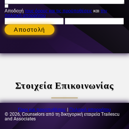
Αποδοχή
τους όρους και τις προϋποθέσεις
και
την
πολιτική απορρήτου
Αποστολή
Στοιχεία Επικοινωνίας
Όροι και προϋποθέσεις
|
Πολιτική απορρήτου
© 2026, Counselors από τη δικηγορική εταιρεία Trailescu
E-mail:
and Associates
[email protected]
Διεύθυνση:
63-69 Buzesti Street, κτίριο A3, 5ος όροφος,
τομέας 1, Βουκουρέστι, Ρουμανία