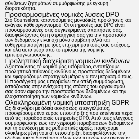
σύνθετων ζητημάτων συμμόρφωσης με έγκυρη
διορατικότητα.
Προσαρμοσμένες νομικές λύσεις DPO
Στο
Counselors
, κατανοούμε τις μοναδικές προκλήσεις και
ανάγκες κάθε οργανισμού. Οι υπηρεσίες μας DPO είναι
προσαρμοσμένες στις συγκεκριμένες απαιτήσεις σας,
διασφαλίζοντας ότι η στρατηγική σας για την προστασία
των δεδομένων είναι όχι μόνο συμβατή αλλά και
ευθυγραμμισμένη με τους επιχειρηματικούς σας στόχους,
και όλα αυτά μέσα από το πρίσμα της νομικής
εμπειρογνωμοσύνης.
Προληπτική διαχείριση νομικών κινδύνων
Αξιοποιώντας το νομικό μας υπόβαθρο, εντοπίζουμε
προληπτικά πιθανούς κινδύνους προστασίας δεδομένων
και εφαρμόζουμε στρατηγικά μέτρα για τον μετριασμό τους.
Η προσέγγισή μας υπερβαίνει την απλή συμμόρφωση,
εστιάζοντας στην ενίσχυση της στάσης του οργανισμού
σας όσον αφορά την προστασία των δεδομένων και την
ελαχιστοποίηση των νομικών κινδύνων.
Ολοκληρωμένη νομική υποστήριξη
GDPR
Ως δικηγόροι με άδεια ασκήσεως επαγγέλματος,
προσφέρουμε ένα εύρος υποστήριξης που εκτείνεται πέρα
από τις παραδοσιακές υπηρεσίες DPO. Από τους ελέγχους
συμμόρφωσης έως τον χειρισμό παραβιάσεων δεδομένων
και τη σύνδεση με τις ρυθμιστικές αρχές, παρέχουμε
ολοκληρωμένη νομική υποστήριξη, διασφαλίζοντας την
εξειδικευμένη διαχείριση όλων των πτυχών των αναγκών