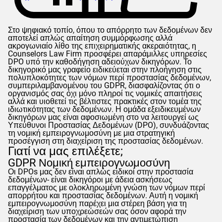
Στο ψηφιακό τοπίο, όπου το απόρρητο των δεδομένων δεν
αποτελεί απλώς απαίτηση συμμόρφωσης αλλά
ακρογωνιαίο λίθο της επιχειρηματικής ακεραιότητας, η
Counselors
Law Firm προσφέρει απαράμιλλες υπηρεσίες
DPO υπό την καθοδήγηση αδειούχων δικηγόρων. Το
δικηγορικό μας γραφείο ειδικεύεται στην πλοήγηση στις
πολυπλοκότητες των νόμων περί προστασίας δεδομένων,
συμπεριλαμβανομένου του
GDPR
, διασφαλίζοντας ότι ο
οργανισμός σας όχι μόνο πληροί τις νομικές απαιτήσεις
αλλά και υιοθετεί τις βέλτιστες πρακτικές στον τομέα της
ιδιωτικότητας των δεδομένων. Η ομάδα εξειδικευμένων
δικηγόρων μας είναι αφοσιωμένη στο να λειτουργεί ως
Υπεύθυνοι Προστασίας Δεδομένων (DPO), συνδυάζοντας
τη νομική εμπειρογνωμοσύνη με μια στρατηγική
προσέγγιση στη διαχείριση της προστασίας δεδομένων.
Γιατί να μας επιλέξετε;
GDPR
Νομική εμπειρογνωμοσύνη
Οι DPOs μας δεν είναι απλώς ειδικοί στην προστασία
δεδομένων- είναι δικηγόροι με άδεια ασκήσεως
επαγγέλματος με ολοκληρωμένη γνώση των νόμων περί
απορρήτου και προστασίας δεδομένων. Αυτή η νομική
εμπειρογνωμοσύνη παρέχει μια στέρεη βάση για τη
διαχείριση των υποχρεώσεών σας όσον αφορά την
προστασία των δεδομένων και την αντιμετώπιση