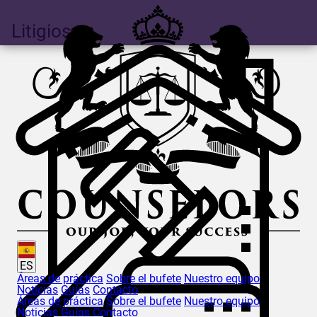
Litigios
ES
Áreas de práctica
Sobre el bufete
Nuestro equipo
Noticias
Guías
Contacto
Áreas de práctica
Sobre el bufete
Nuestro equipo
Noticias
Guías
Contacto