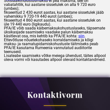
Sotsiaalkindlustusmaksu ei pea maksma, see on
vabatahtlik, kui aastane sissetulek on alla 9 720 euro
(umbes);
fikseeritud 2 430 eurot aastas, kui aastane sissetulek jääb
vahemikku 9 720-19 440 eurot (umbes);
fikseeritud 4 860 eurot aastas, kui aastane sissetulek on
üle 19 440 euro (ligikaudu).
PFA/IE võib saada käibemaksukohustuslaseks, täpsemate
üksikasjade saamiseks vaadake palun käibemaksu
käsitlevat osa, mis kehtib ka PFA/IE kohta:
siin
.
Ettevõtluse nõuetekohaseks korraldamiseks ja kõigi
maksu- ja raamatupidamiskohustuste täitmiseks peab
PFA/IE kasutama Rumeenia vannutatud audiitorite
teenuseid.
Lisateabe saamiseks võtke meiega ühendust, täites allpool
oleva vormi või kasutades allpool olevaid kontaktandmeid.
Kontaktivorm