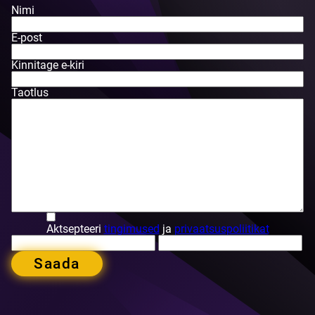
Nimi
E-post
Kinnitage e-kiri
Taotlus
Aktsepteeri
tingimused
ja
privaatsuspoliitikat
Saada