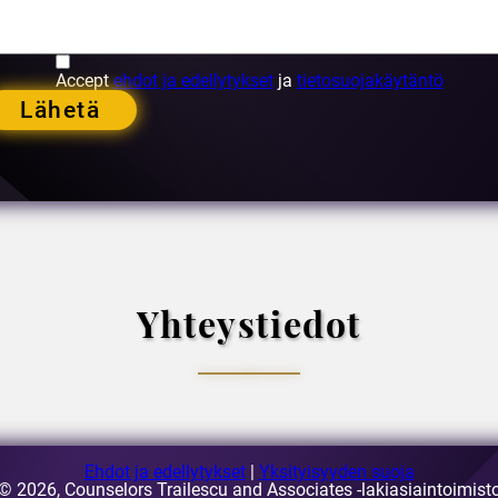
Accept
ehdot ja edellytykset
ja
tietosuojakäytäntö
Lähetä
Yhteystiedot
, Bukarest, Romania
Ehdot ja edellytykset
|
Yksityisyyden suoja
© 2026, Counselors Trailescu and Associates -lakiasiaintoimist