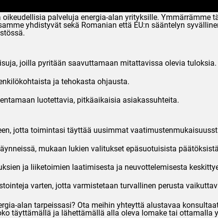
a oikeudellisia palveluja energia-alan yrityksille. Ymmärräm
mme yhdistyvät sekä Romanian että EU:n sääntelyn syvällinen tu
istössä.
uja, joilla pyritään saavuttamaan mitattavissa olevia tuloksia.
nkilökohtaista ja tehokasta ohjausta.
entamaan luotettavia, pitkäaikaisia asiakassuhteita.
n, jotta toimintasi täyttää uusimmat vaatimustenmukaisuusst
käynneissä, mukaan lukien valitukset epäsuotuisista päätöksistä 
sien ja liiketoimien laatimisesta ja neuvottelemisesta keskitt
estointeja varten, jotta varmistetaan turvallinen perusta vaikuttavi
gia-alan tarpeissasi? Ota meihin yhteyttä alustavaa konsultaati
ko täyttämällä ja lähettämällä alla oleva lomake tai ottamalla y