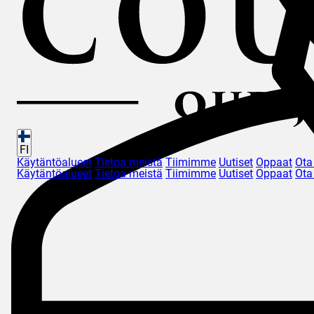
FI
Käytäntöalueet
Tietoa meistä
Tiimimme
Uutiset
Oppaat
Ota
Käytäntöalueet
Tietoa meistä
Tiimimme
Uutiset
Oppaat
Ota