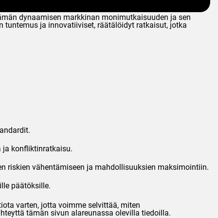
me tämän dynaamisen markkinan monimutkaisuuden ja sen
ntemus ja innovatiiviset, räätälöidyt ratkaisut, jotka
andardit.
ja konfliktinratkaisu.
yen riskien vähentämiseen ja mahdollisuuksien maksimointiin.
lle päätöksille.
ota varten, jotta voimme selvittää, miten
hteyttä tämän sivun alareunassa olevilla tiedoilla.