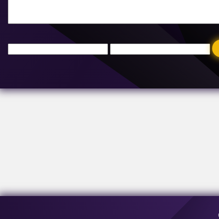
Sähköpostiosoite:
[email protected]
Osoite:
63-69 Buzesti Street, rakennus A3, 5. kerros, sektori 1