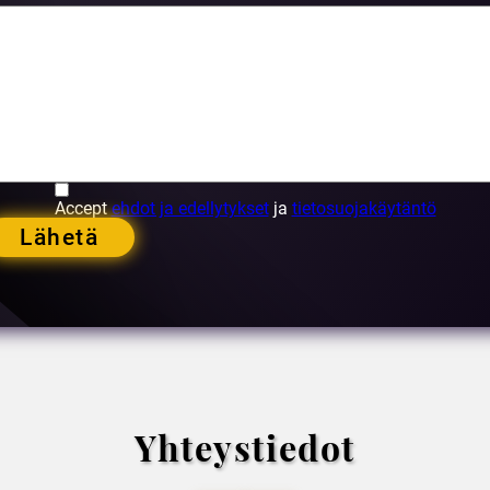
Accept
ehdot ja edellytykset
ja
tietosuojakäytäntö
Lähetä
Yhteystiedot