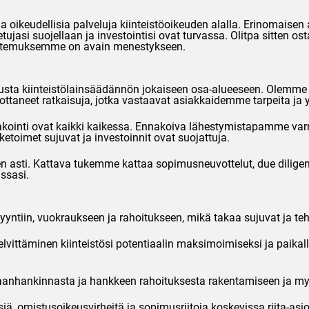
oikeudellisia palveluja kiinteistöoikeuden alalla. Erinomaisen
tujasi suojellaan ja investointisi ovat turvassa. Olitpa sitten 
ntuntemuksemme on avain menestykseen.
ta kiinteistölainsäädännön jokaiseen osa-alueeseen. Olemme käs
 tuottaneet ratkaisuja, jotka vastaavat asiakkaidemme tarpeita ja
ointi ovat kaikki kaikessa. Ennakoiva lähestymistapamme varmi
iketoimet sujuvat ja investoinnit ovat suojattuja.
asti. Kattava tukemme kattaa sopimusneuvottelut, due diligenc
ssasi.
myyntiin, vuokraukseen ja rahoitukseen, mikä takaa sujuvat ja t
ittäminen kiinteistösi potentiaalin maksimoimiseksi ja paikal
aanhankinnasta ja hankkeen rahoituksesta rakentamiseen ja myy
 omistusoikeusvirheitä ja sopimusriitoja koskevissa riita-asio