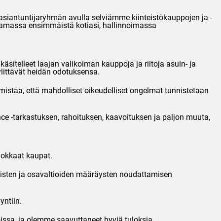
 asiantuntijaryhmän avulla selviämme kiinteistökauppojen ja -
ostamassa ensimmäistä kotiasi, hallinnoimassa
itelleet laajan valikoiman kauppoja ja riitoja asuin- ja
 ylittävät heidän odotuksensa.
staa, että mahdolliset oikeudelliset ongelmat tunnistetaan
e -tarkastuksen, rahoituksen, kaavoituksen ja paljon muuta,
ehokkaat kaupat.
listen ja osavaltioiden määräysten noudattamisen
ntiin.
issa, ja olemme saavuttaneet hyviä tuloksia.