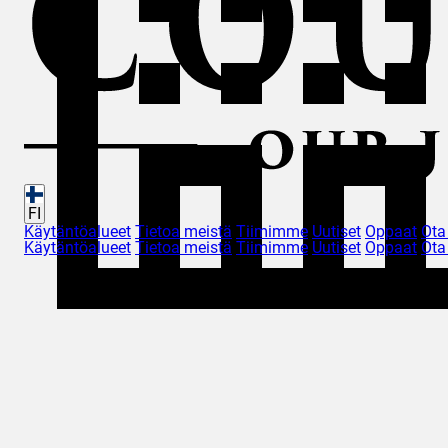
FI
Käytäntöalueet
Tietoa meistä
Tiimimme
Uutiset
Oppaat
Ota
Käytäntöalueet
Tietoa meistä
Tiimimme
Uutiset
Oppaat
Ota