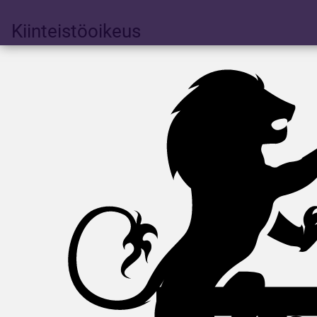
Kiinteistöoikeus