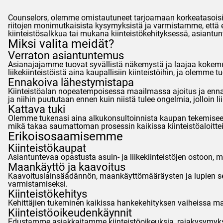
Counselors
, olemme omistautuneet tarjoamaan korkeatasoisia 
riitojen monimutkaisista kysymyksistä ja varmistamme, että e
kiinteistösalkkua tai mukana kiinteistökehityksessä, asia
Miksi valita meidät?
Verraton asiantuntemus
Asianajajamme tuovat syvällistä näkemystä ja laajaa kokemus
liikekiinteistöistä aina kaupallisiin kiinteistöihin, ja olemme
Ennakoiva lähestymistapa
Kiinteistöalan nopeatempoisessa maailmassa ajoitus ja ennak
ja niihin puututaan ennen kuin niistä tulee ongelmia, jolloin li
Kattava tuki
Olemme tukenasi aina alkukonsultoinnista kaupan tekemiseen 
mikä takaa saumattoman prosessin kaikissa kiinteistöaloittei
Erikoisosaamisemme
Kiinteistökaupat
Asiantuntevaa opastusta asuin- ja liikekiinteistöjen ostoon, 
Maankäyttö ja kaavoitus
Kaavoituslainsäädännön, maankäyttömääräysten ja lupien selv
varmistamiseksi.
Kiinteistökehitys
Kehittäjien tukeminen kaikissa hankekehityksen vaiheissa m
Kiinteistöoikeudenkäynnit
Edustamme asiakkaitamme kiinteistöoikeuksia, rajakysymyksiä,