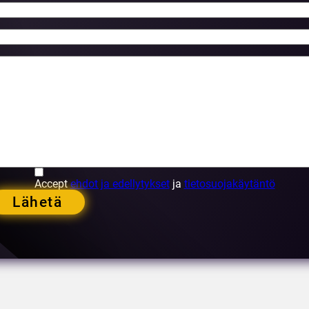
Accept
ehdot ja edellytykset
ja
tietosuojakäytäntö
Lähetä