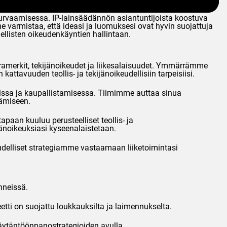
urvaamisessa. IP-lainsäädännön asiantuntijoista koostuva
armistaa, että ideasi ja luomuksesi ovat hyvin suojattuja
ellisten oikeudenkäyntien hallintaan.
aramerkit, tekijänoikeudet ja liikesalaisuudet. Ymmärrämme
attavuuden teollis- ja tekijänoikeudellisiin tarpeisiisi.
issa ja kaupallistamisessa. Tiimimme auttaa sinua
ämiseen.
aan kuuluu perusteelliset teollis- ja
jänoikeuksiasi kyseenalaistetaan.
eudelliset strategiamme vastaamaan liiketoimintasi
nneissä.
etti on suojattu loukkauksilta ja laimennukselta.
a täytäntöönpanostrategioiden avulla.