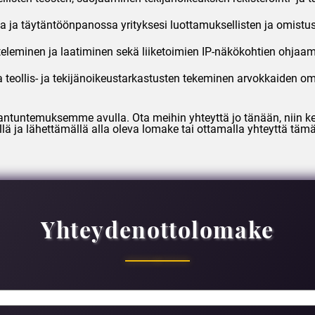
 ja täytäntöönpanossa yrityksesi luottamuksellisten ja omistus
tteleminen ja laatiminen sekä liiketoimien IP-näkökohtien ohj
ja teollis- ja tekijänoikeustarkastusten tekeminen arvokkaiden o
iantuntemuksemme avulla. Ota meihin yhteyttä jo tänään, niin ke
llä ja lähettämällä alla oleva lomake tai ottamalla yhteyttä tämä
Yhteydenottolomake