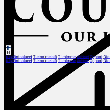
FI
Käytäntöalueet
Tietoa meistä
Tiimimme
Uutiset
Oppaat
Ota
Käytäntöalueet
Tietoa meistä
Tiimimme
Uutiset
Oppaat
Ota