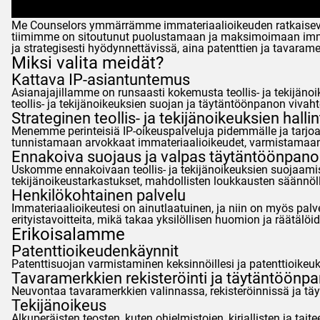
Me
Counselors
ymmärrämme immateriaalioikeuden ratkaisevan 
tiimimme on sitoutunut puolustamaan ja maksimoimaan immat
ja strategisesti hyödynnettävissä, aina patenttien ja tavaram
Miksi valita meidät?
Kattava IP-asiantuntemus
Asianajajillamme on runsaasti kokemusta teollis- ja tekijäno
teollis- ja tekijänoikeuksien suojan ja täytäntöönpanon vivahte
Strateginen teollis- ja tekijänoikeuksien hallin
Menemme perinteisiä IP-oikeuspalveluja pidemmälle ja tarjo
tunnistamaan arvokkaat immateriaalioikeudet, varmistamaan
Ennakoiva suojaus ja valpas täytäntöönpano
Uskomme ennakoivaan teollis- ja tekijänoikeuksien suojaamis
tekijänoikeustarkastukset, mahdollisten loukkausten säännölli
Henkilökohtainen palvelu
Immateriaalioikeutesi on ainutlaatuinen, ja niin on myös pal
erityistavoitteita, mikä takaa yksilöllisen huomion ja räätälöid
Erikoisalamme
Patenttioikeudenkäynnit
Patenttisuojan varmistaminen keksinnöillesi ja patenttioikeu
Tavaramerkkien rekisteröinti ja täytäntöönp
Neuvontaa tavaramerkkien valinnassa, rekisteröinnissä ja täyt
Tekijänoikeus
Alkuperäisten teosten, kuten ohjelmistojen, kirjallisten ja tai