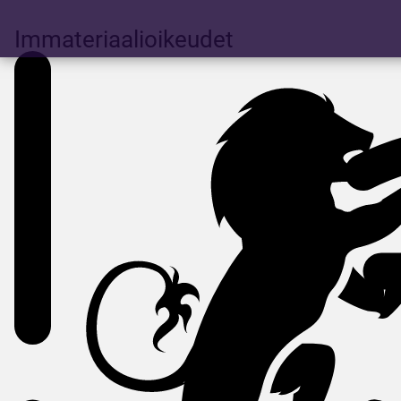
Immateriaalioikeudet