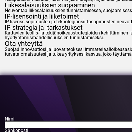
Liikesalaisuuksien suojaaminen
Neuvontaa liikesalaisuuksien tunnistamisessa, suojaamisessa
IP-lisensointi ja liiketoimet
IP-lisenssisopimusten ja teknologiansiirtosopimusten neuvo
IP-strategia ja -tarkastukset
Kattavien teollis- ja tekijänoikeusstrategioiden kehittäminen 
hyödyntämismahdollisuuksien tunnistamiseksi.
Ota yhteyttä
Suojaa innovaatiosi ja luovat teoksesi immateriaalioikeusas
turvata omaisuutesi ja tukea yrityksesi kasvua, joko täyttämä
Nimi
Sähköposti