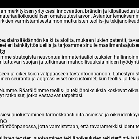
merkityksen yrityksesi innovaation, brändin ja kilpailuedun t
eriaalioikeudellisen omaisuutesi arvon. Asiantuntemuksemme v
erkkien varmistamisesta monimutkaisten teollis- ja tekijänoikeud
ikeuslainsäädännön kaikilta aloilta, mukaan lukien patentit, tav
et eri lainkäyttöalueilla ja tarjoamme sinulle maailmanlaajuisen k
ta
amme strategista neuvontaa immateriaalioikeuksien hallinnoinn
 kattavan suojan ja tutkimaan mahdollisuuksia niiden hyödynt
een ja oikeuksien valppaaseen täytäntöönpanoon. Lähestymistap
nen seuranta ja aggressiiviset oikeustoimet, kun teollis- ja teki
velumme. Räätälöimme teollis- ja tekijänoikeuksia koskevat oik
yt ratkaisut, jotka vastaavat tarpeitasi.
ksiesi puolustaminen tarmokkaasti riita-asioissa ja oikeudenkäy
ano
äntöönpanossa, jotta varmistetaan, että tavaramerkkisi identite
teellisten teosten, suojaaminen tekijänoikeuksien rekisteröinti- j