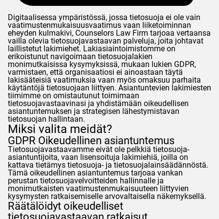
Digitaalisessa ympäristössä, jossa tietosuoja ei ole vain
vaatimustenmukaisuusvaatimus vaan liiketoiminnan
eheyden kulmakivi,
Counselors
Law Firm tarjoaa vertaansa
vailla olevia tietosuojavastaavan palveluja, joita johtavat
laillistetut lakimiehet. Lakiasiaintoimistomme on
erikoistunut navigoimaan tietosuojalakien
monimutkaisissa kysymyksissä, mukaan lukien
GDPR
,
varmistaen, että organisaatiosi ei ainoastaan täytä
lakisääteisiä vaatimuksia vaan myös omaksuu parhaita
käytäntöjä tietosuojaan liittyen. Asiantuntevien lakimiesten
tiimimme on omistautunut toimimaan
tietosuojavastaavinasi ja yhdistämään oikeudellisen
asiantuntemuksen ja strategisen lähestymistavan
tietosuojan hallintaan.
Miksi valita meidät?
GDPR
Oikeudellinen asiantuntemus
Tietosuojavastaavamme eivät ole pelkkiä tietosuoja-
asiantuntijoita, vaan lisensoituja lakimiehiä, joilla on
kattava tietämys tietosuoja- ja tietosuojalainsäädännöstä.
Tämä oikeudellinen asiantuntemus tarjoaa vankan
perustan tietosuojavelvoitteiden hallinnalle ja
monimutkaisten vaatimustenmukaisuuteen liittyvien
kysymysten ratkaisemiselle arvovaltaisella näkemyksellä.
Räätälöidyt oikeudelliset
tietosuojavastaavan ratkaisut