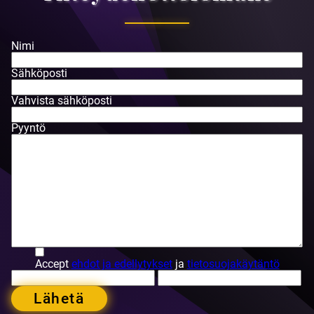
Nimi
Sähköposti
Vahvista sähköposti
Pyyntö
Accept
ehdot ja edellytykset
ja
tietosuojakäytäntö
Lähetä