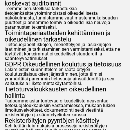
koskevat auditoinnit
Teemme perusteellisia tarkastuksia
tietojenkäsittelytoiminnoistasi oikeudellisesta
näkökulmasta, tunnistamme vaatimustenmukaisuuden
puutteet ja annamme toimivia oikeudellisia neuvoja
parannusten tekemiseksi.
Toimintaperiaatteiden kehittäminen ja
oikeudellinen tarkastelu
Tietosuojapolitiikkojen, -menettelyjen ja -asiakirjojen
laatiminen ja tarkistaminen sen varmistamiseksi, että ne
täyttävät korkeimmat oikeudelliset standardit ja
sääntelyvaatimukset.
GDPR
Oikeudellinen koulutus ja tietoisuus
Lakimiesten suunnittelemien räätälöityjen
koulutustilaisuuksien järjestäminen, jotta tiimisi
ymmärtäisi paremmin tietosuojalainsäädäntöä ja sen
vaikutuksia liiketoimintakäytäntöihisi.
Tietoturvaloukkausten oikeudellinen
hallinta
Tarjoamme asiantuntevaa oikeudellista neuvontaa
tietosuojaloukkauksiin vastaamisessa, mukaan lukien
ilmoitusvelvoitteet, dokumentointi sekä viestintä
rekisteröityjen ja sääntelyelinten kanssa.
Rekisteröityjen pyyntöjen käsittely
Kehitetään lainmukaisia prosesseja rekisteröityjen