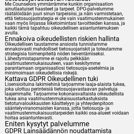
Me
Counselors
ymmärrämme kunkin organisaation
ainutlaatuiset haasteet ja tarpeet. DPO-palvelumme
räätälöidään juuri sinun tarpeisiisi, ja näin varmistetaan,
että tietosuojastrategia ei ole vain vaatimustenmukainen
vaan myös linjassa liiketoimintasi tavoitteiden kanssa, ja
kaikki tämä tapahtuu oikeudellisen asiantuntemuksen
avulla.
Ennakoiva oikeudellisten riskien hallinta
Oikeudellisen taustamme ansiosta tunnistamme
ennakoivasti mahdolliset tietosuojariskit ja toteutamme
strategisia toimenpiteitä niiden lieventämiseksi.
Lähestymistapamme ei rajoitu pelkkään
vaatimustenmukaisuuteen, vaan keskitymme
parantamaan organisaatiosi tietosuoja-asetelmia ja
minimoimaan oikeudellisia riskejä.
Kattava
GDPR
Oikeudellinen tuki
Lisensioituina lakimiehinä tarjoamme laaja-alaista tukea,
joka ulottuu perinteisiä tietosuojavastaavan palveluja
laajemmalle. Tarjoamme kokonaisvaltaista oikeudellista
tukea aina vaatimustenmukaisuustarkastuksista
tietoturvaloukkausten käsittelyyn ja yhteydenpitoon
sääntelyviranomaisten kanssa, jotta tietosuoja- ja
vaatimustenmukaisuustarpeiden kaikki osa-alueet voidaan
hoitaa asiantuntevasti.
Eniten kysytyt palvelumme
GDPR
Lainsäädännön noudattamista