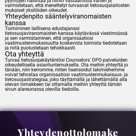
pyyntöjen hallintaa ja niihin vastaamista varten ja
varmistetaan, että menettelyt turvaavat tietosuojalaitosten
mukaiset yksilöiden oikeudet.
Yhteydenpito sääntelyviranomaisten
kanssa
Toimiminen laillisena edustajanasi
tietosuojaviranomaisten kanssa käytävässä viestinnässä
ja sen varmistaminen, että organisaatiosi
vaatimustenmukaisuutta koskevista toimista tiedotetaan
ja niitä puolustetaan tehokkaasti.
Ota yhteyttä
Turvaa tietosuojakäytäntösi
Counselors
' DPO-palveluiden
oikeudellisella asiantuntemuksella. Ota meihin yhteyttä jo
tänään, niin kerromme, miten lisensoidut lakimiehemme
voivat tehostaa organisaatiosi vaatimustenmukaisuus- ja
tietosuojastrategiaa, joko täyttämällä ja lähettämällä alla
olevan lomakkeen tai ottamalla meihin yhteyttä tämän
sivun alareunassa olevilla tiedoilla.
Yhteydenottolomake