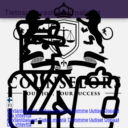
Tietosuojavastaavan palvelut
FI
Käytäntöalueet
Tietoa meistä
Tiimimme
Uutiset
Oppaat
Ota yhteyttä
Käytäntöalueet
Tietoa meistä
Tiimimme
Uutiset
Oppaat
Ota yhteyttä