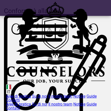
Conformità alla DSA
IT
Aree di pratica
Su di noi
Il nostro team
Notizie
Guide
Contatti
Aree di pratica
Su di noi
Il nostro team
Notizie
Guide
Contatti