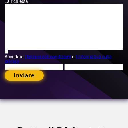
La richiesta
Accettare
i termini e le condizioni
e
l'informativa sulla
privacy
Inviare