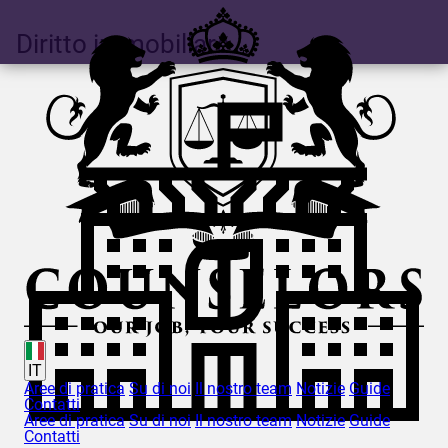
Diritto immobiliare
IT
Aree di pratica
Su di noi
Il nostro team
Notizie
Guide
Contatti
Aree di pratica
Su di noi
Il nostro team
Notizie
Guide
Contatti