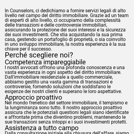
In
Counselors
, ci dedichiamo a fornire servizi legali di alto
livello nel campo del diritto immobiliare. Grazie ad un team
di esperti di alto livello, ci occupiamo della complessità
delle transazioni e delle controversie immobiliari,
assicurando la protezione dei suoi interessi e la sicurezza
dei suoi investimenti. Che stia acquistando la sua prima
casa, gestendo un portafoglio di proprietà, o sia coinvolto
in uno sviluppo immobiliare, la nostra esperienza è la sua
chiave per il successo.
Perché scegliere noi?
Competenza impareggiabile
I nostri avvocati offrono una profonda conoscenza e una
vasta esperienza in ogni aspetto del diritto immobiliare.
Dall'immobiliare residenziale a quello commerciale,
abbiamo gestito una vasta gamma di transazioni e
controversie, fornendo soluzioni che soddisfano le
esigenze dei nostri clienti e superano le loro aspettative.
Approccio proattivo
Nel mondo frenetico del settore immobiliare, il tempismo e
la lungimiranza sono tutto. Il nostro approccio proattivo
assicura che le potenziali questioni legali siano identificate
e affrontate prima che diventino problemi, mantenendo le
sue transazioni senza intoppi e i suoi investimenti protetti.
Assistenza a tutto campo
Dalla consultazione iniziale alla chiusura dell'affare, siamo