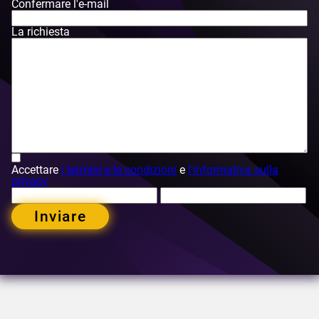
Confermare l'e-mail
La richiesta
Accettare
i termini e le condizioni
e
l'informativa sulla
privacy
Inviare