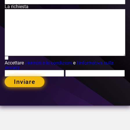
La richiesta
Accettare
i termini e le condizioni
e
l'informativa sulla
privacy
Inviare