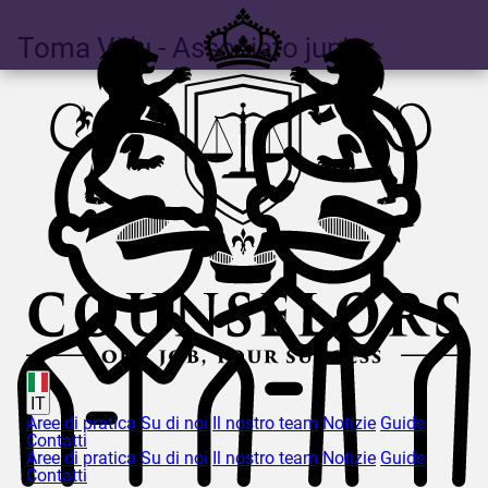
Toma
Vălu
- Associato junior
IT
Aree di pratica
Su di noi
Il nostro team
Notizie
Guide
Contatti
Aree di pratica
Su di noi
Il nostro team
Notizie
Guide
Contatti