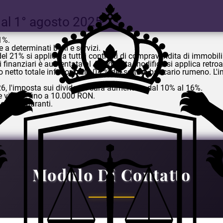
dal 1° agosto 2025
1%.
e a determinati beni e servizi.
del 21% si applica a tutti i contratti di compravendita di immobil
ti finanziari è aumentata al 4% (questa modifica si applica retroa
o netto totale inferiore allo 0,2% del settore bancario rumeno. L'i
 2026, l'imposta sui dividendi sarà aumentata dal 10% al 16%.
 vincite fino a 10.000 RON.
e ai carburanti.
Modulo Di Contatto