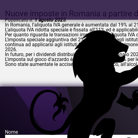
Nuove imposte in Romania a partire 
Pubblicato il:
1 agosto 2025
.
In Romania, l'aliquota IVA generale è aumentata dal 19% al 2
L'aliquota IVA ridotta speciale è fissata all'11% ed è applicabil
Per quanto riguarda le transazioni immobiliari, l'aliquota IVA 
L'imposta speciale aggiuntiva del 2% sul fatturato degli istitu
continua ad applicarsi agli istituti finanziari con un patrimoni
2026.
In futuro, per i dividendi distribuiti a partire dal 1° gennaio
L'imposta sul gioco d'azzardo è aumentata dal 3% al 4% per le
Sono state aumentate le accise applicate al tabacco, all'alcol 
Nome