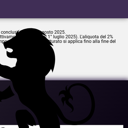
i conclusi dopo il 1° agosto 2025.
ttivamente a partire dal 1° luglio 2025). L'aliquota del 2%
mposta aggiuntiva sul fatturato si applica fino alla fine del