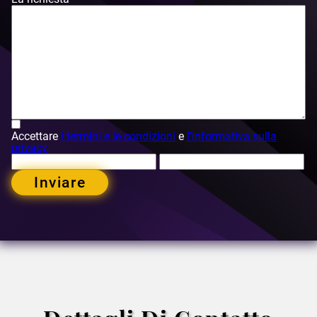
Accettare
i termini e le condizioni
e
l'informativa sulla
privacy
Inviare