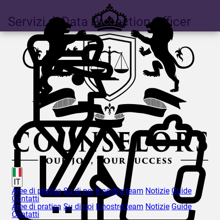
Servizi di Data Protection Officer
IT
Aree di pratica
Su di noi
Il nostro team
Notizie
Guide
Contatti
Aree di pratica
Su di noi
Il nostro team
Notizie
Guide
Contatti