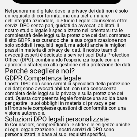
Nel panorama digitale, dove la privacy dei dati non è solo
un requisito di conformità, ma una pietra miliare
dell'integrità aziendale, lo Studio Legale
Counselors
offre
servizi DPO senza pari, guidati da avvocati abilitati. Il
nostro studio legale è specializzato nell'orientarsi tra le
complessità delle leggi sulla protezione dei dati, compreso
il sito
GDPR
, assicurando che la sua organizzazione non
solo soddisfi i requisiti legali, ma adotti anche le migliori
prassi in materia di privacy dei dati. Il nostro team di
avvocati esperti è dedicato a servire i suoi Data Protection
Officer (DPO), combinando l'esperienza legale con un
approccio strategico alla gestione della protezione dei dati.
Perché scegliere noi?
GDPR
Competenza legale
I nostri DPO non sono semplici specialisti della protezione
dei dati; sono avvocati abilitati con una conoscenza
completa delle leggi sulla privacy e sulla protezione dei
dati. Questa competenza legale fornisce una solida base
per gestire i suoi obblighi in materia di privacy e per
affrontare le complesse questioni di conformità con una
visione autorevole.
Soluzioni DPO legali personalizzate
In
Counselors
, comprendiamo le sfide e le esigenze uniche
di ogni organizzazione. I nostri servizi di DPO sono
personalizzati in base ai suoi requisiti specifici,