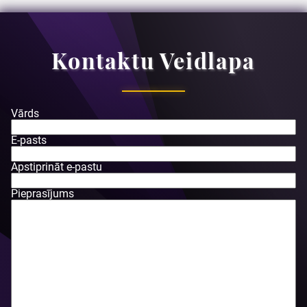
Kontaktu Veidlapa
Vārds
E-pasts
Apstiprināt e-pastu
Pieprasījums