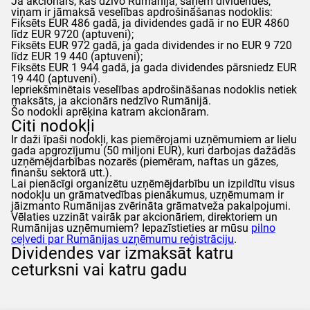
Ja akcionārs, kas dzīvo Rumānijā, saņem dividendes,
viņam ir jāmaksā veselības apdrošināšanas nodoklis:
Fiksēts EUR 486 gadā, ja dividendes gadā ir no EUR 4860
līdz EUR 9720 (aptuveni);
Fiksēts EUR 972 gadā, ja gada dividendes ir no EUR 9 720
līdz EUR 19 440 (aptuveni);
Fiksēts EUR 1 944 gadā, ja gada dividendes pārsniedz EUR
19 440 (aptuveni).
Iepriekšminētais veselības apdrošināšanas nodoklis netiek
maksāts, ja akcionārs nedzīvo Rumānijā.
Šo nodokli aprēķina katram akcionāram.
Citi nodokļi
Ir daži īpaši nodokļi, kas piemērojami uzņēmumiem ar lielu
gada apgrozījumu (50 miljoni EUR), kuri darbojas dažādās
uzņēmējdarbības nozarēs (piemēram, naftas un gāzes,
finanšu sektorā utt.).
Lai pienācīgi organizētu uzņēmējdarbību un izpildītu visus
nodokļu un grāmatvedības pienākumus, uzņēmumam ir
jāizmanto Rumānijas zvērināta grāmatveža pakalpojumi.
Vēlaties uzzināt vairāk par akcionāriem, direktoriem un
Rumānijas uzņēmumiem? Iepazīstieties ar mūsu
pilno
ceļvedi par Rumānijas uzņēmumu reģistrāciju
.
Dividendes var izmaksāt katru
ceturksni vai katru gadu