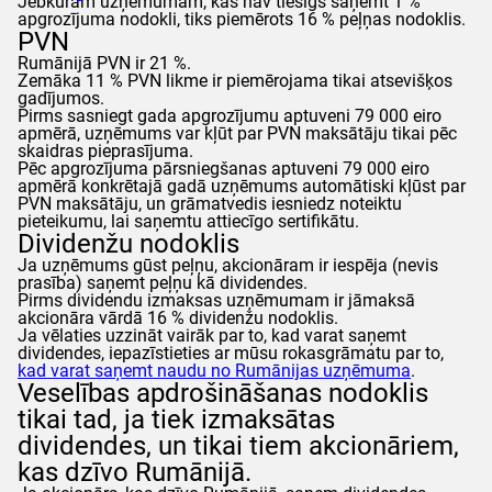
Jebkuram uzņēmumam, kas nav tiesīgs saņemt 1 %
apgrozījuma nodokli, tiks piemērots 16 % peļņas nodoklis.
PVN
Rumānijā PVN ir 21 %.
Zemāka 11 % PVN likme ir piemērojama tikai atsevišķos
gadījumos.
Pirms sasniegt gada apgrozījumu aptuveni 79 000 eiro
apmērā, uzņēmums var kļūt par PVN maksātāju tikai pēc
skaidras pieprasījuma.
Pēc apgrozījuma pārsniegšanas aptuveni 79 000 eiro
apmērā konkrētajā gadā uzņēmums automātiski kļūst par
PVN maksātāju, un grāmatvedis iesniedz noteiktu
pieteikumu, lai saņemtu attiecīgo sertifikātu.
Dividenžu nodoklis
Ja uzņēmums gūst peļņu, akcionāram ir iespēja (nevis
prasība) saņemt peļņu kā dividendes.
Pirms dividendu izmaksas uzņēmumam ir jāmaksā
akcionāra vārdā 16 % dividenžu nodoklis.
Ja vēlaties uzzināt vairāk par to, kad varat saņemt
dividendes, iepazīstieties ar mūsu rokasgrāmatu par to,
kad varat saņemt naudu no Rumānijas uzņēmuma
.
Veselības apdrošināšanas nodoklis
tikai tad, ja tiek izmaksātas
dividendes, un tikai tiem akcionāriem,
kas dzīvo Rumānijā.