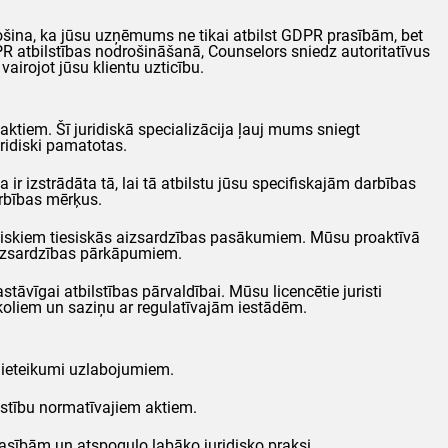
rošina, ka jūsu uzņēmums ne tikai atbilst
GDPR
prasībām, bet
PR
atbilstības nodrošināšanā,
Counselors
sniedz autoritatīvus
airojot jūsu klientu uzticību.
 aktiem. Šī juridiskā specializācija ļauj mums sniegt
uridiski pamatotas.
 ir izstrādāta tā, lai tā atbilstu jūsu specifiskajām darbības
rbības mērķus.
ēģiskiem tiesiskās aizsardzības pasākumiem. Mūsu proaktīvā
u aizsardzības pārkāpumiem.
āvīgai atbilstības pārvaldībai. Mūsu licencētie juristi
koliem un saziņu ar regulatīvajām iestādēm.
ki ieteikumi uzlabojumiem.
lstību normatīvajiem aktiem.
prasībām un atspoguļo labāko juridisko praksi.