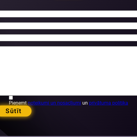
Pieņemt
noteikumi un nosacījumi
un
privātuma politika
Sūtīt