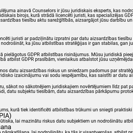
gulējuma ainavā
Counselors
ir jūsu juridiskais eksperts, kas nod
diskais birojs, kurā strādā licencēti juristi, kas specializējas
GD
sardzības tiesību aktu sarežģītībās, aizsargājot jūsu darbību un v
cēti juristi ar padziļinātu izpratni par datu aizsardzības tiesību
odrošināt, ka jūsu atbilstības stratēģijas ir gan stabilas, gan j
ā pielāgotus
GDPR
atbilstības risinājumus. Mūsu juridiskā pieeja
ībā atbilst
GDPR
prasībām, vienlaikus atbalstot jūsu uzņēmējda
ējamos datu aizsardzības riskus un sniedzam padomus par strat
juridisko izaicinājumu vai sodu iespējamību, kas saistīti ar dat
, sākot no sākotnējiem juridiskajiem novērtējumiem līdz pat past
rādi, datu subjektu tiesībām, datu aizsardzības pārkāpumu proto
s, kurā tiek identificēti atbilstības trūkumi un sniegti praktis
PIA)
ūtiska, lai mazinātu riskus datu subjektiem un nodrošinātu atbi
īšana
 pārskatīšana, lai nodrošinātu, ka tās ir visaptverošas, atbilst 