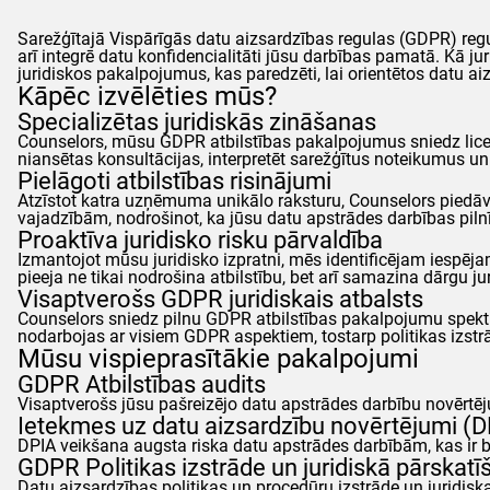
Sarežģītajā Vispārīgās datu aizsardzības regulas (
GDPR
) re
arī integrē datu konfidencialitāti jūsu darbības pamatā. Kā juri
juridiskos pakalpojumus, kas paredzēti, lai orientētos datu aiz
Kāpēc izvēlēties mūs?
Specializētas juridiskās zināšanas
Counselors
, mūsu
GDPR
atbilstības pakalpojumus sniedz licen
niansētas konsultācijas, interpretēt sarežģītus noteikumus un n
Pielāgoti atbilstības risinājumi
Atzīstot katra uzņēmuma unikālo raksturu,
Counselors
piedāv
vajadzībām, nodrošinot, ka jūsu datu apstrādes darbības piln
Proaktīva juridisko risku pārvaldība
Izmantojot mūsu juridisko izpratni, mēs identificējam iesp
pieeja ne tikai nodrošina atbilstību, bet arī samazina dārgu 
Visaptverošs
GDPR
juridiskais atbalsts
Counselors
sniedz pilnu
GDPR
atbilstības pakalpojumu spektru
nodarbojas ar visiem
GDPR
aspektiem, tostarp politikas izst
Mūsu vispieprasītākie pakalpojumi
GDPR
Atbilstības audits
Visaptverošs jūsu pašreizējo datu apstrādes darbību novērtējum
Ietekmes uz datu aizsardzību novērtējumi (D
DPIA veikšana augsta riska datu apstrādes darbībām, kas ir b
GDPR
Politikas izstrāde un juridiskā pārskat
Datu aizsardzības politikas un procedūru izstrāde un juridiska