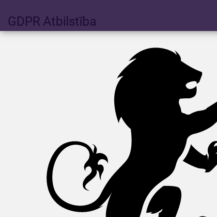
GDPR
Atbilstība