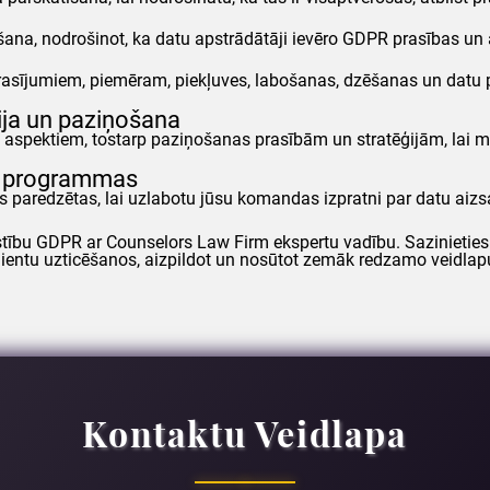
na, nodrošinot, ka datu apstrādātāji ievēro
GDPR
prasības un 
eprasījumiem, piemēram, piekļuves, labošanas, dzēšanas un datu
ija un paziņošana
aspektiem, tostarp paziņošanas prasībām un stratēģijām, lai ma
as programmas
as paredzētas, lai uzlabotu jūsu komandas izpratni par datu ai
stību
GDPR
ar
Counselors
Law Firm ekspertu vadību. Sazinieties
ientu uzticēšanos, aizpildot un nosūtot zemāk redzamo veidlapu
Kontaktu Veidlapa