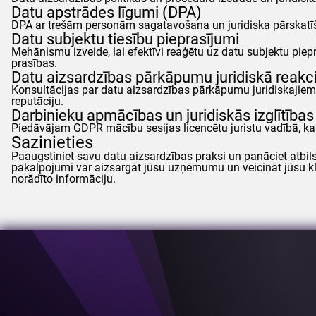
Datu apstrādes līgumi (DPA)
DPA ar trešām personām sagatavošana un juridiska pārskatīša
Datu subjektu tiesību pieprasījumi
Mehānismu izveide, lai efektīvi reaģētu uz datu subjektu pi
prasības.
Datu aizsardzības pārkāpumu juridiskā reakc
Konsultācijas par datu aizsardzības pārkāpumu juridiskajiem 
reputāciju.
Darbinieku apmācības un juridiskās izglītīb
Piedāvājam
GDPR
mācību sesijas licencētu juristu vadībā, k
Sazinieties
Paaugstiniet savu datu aizsardzības praksi un panāciet atbil
pakalpojumi var aizsargāt jūsu uzņēmumu un veicināt jūsu kl
norādīto informāciju.