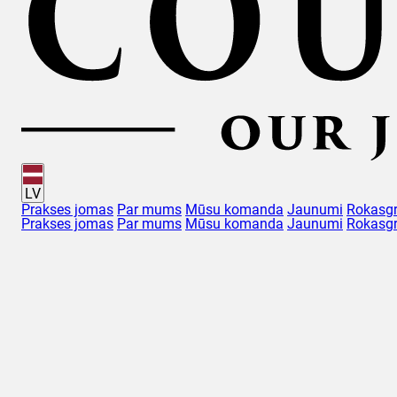
LV
Prakses jomas
Par mums
Mūsu komanda
Jaunumi
Rokasg
Prakses jomas
Par mums
Mūsu komanda
Jaunumi
Rokasg