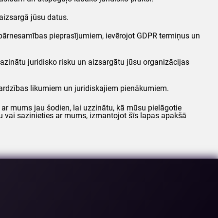
aizsargā jūsu datus.
 pārnesamības pieprasījumiem, ievērojot
GDPR
termiņus un
zinātu juridisko risku un aizsargātu jūsu organizācijas
zsardzības likumiem un juridiskajiem pienākumiem.
 ar mums jau šodien, lai uzzinātu, kā mūsu pielāgotie
 vai sazinieties ar mums, izmantojot šīs lapas apakšā