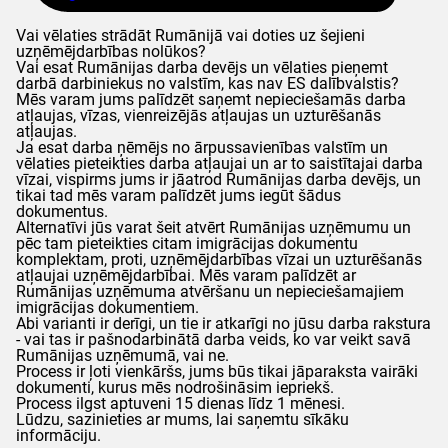
Vai vēlaties strādāt Rumānijā vai doties uz šejieni
uzņēmējdarbības nolūkos?
Vai esat Rumānijas darba devējs un vēlaties pieņemt
darbā darbiniekus no valstīm, kas nav ES dalībvalstis?
Mēs varam jums palīdzēt saņemt nepieciešamās darba
atļaujas, vīzas, vienreizējās atļaujas un uzturēšanās
atļaujas.
Ja esat darba ņēmējs no ārpussavienības valstīm un
vēlaties pieteikties darba atļaujai un ar to saistītajai darba
vīzai, vispirms jums ir jāatrod Rumānijas darba devējs, un
tikai tad mēs varam palīdzēt jums iegūt šādus
dokumentus.
Alternatīvi jūs varat šeit atvērt Rumānijas uzņēmumu un
pēc tam pieteikties citam imigrācijas dokumentu
komplektam, proti, uzņēmējdarbības vīzai un uzturēšanās
atļaujai uzņēmējdarbībai. Mēs varam palīdzēt ar
Rumānijas uzņēmuma atvēršanu un nepieciešamajiem
imigrācijas dokumentiem.
Abi varianti ir derīgi, un tie ir atkarīgi no jūsu darba rakstura
- vai tas ir pašnodarbinātā darba veids, ko var veikt savā
Rumānijas uzņēmumā, vai ne.
Process ir ļoti vienkāršs, jums būs tikai jāparaksta vairāki
dokumenti, kurus mēs nodrošināsim iepriekš.
Process ilgst aptuveni 15 dienas līdz 1 mēnesi.
Lūdzu, sazinieties ar mums, lai saņemtu sīkāku
informāciju.