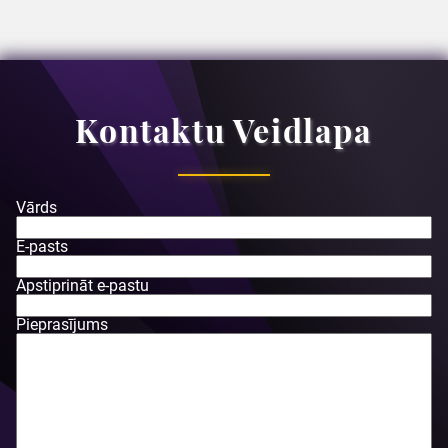
Kontaktu Veidlapa
Vārds
E-pasts
Apstiprināt e-pastu
Pieprasījums