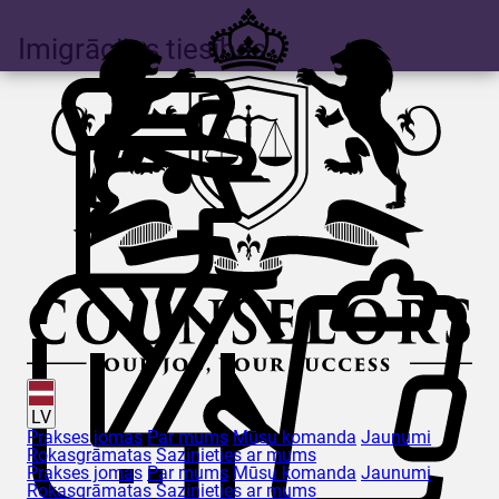
Imigrācijas tiesības
LV
Prakses jomas
Par mums
Mūsu komanda
Jaunumi
Rokasgrāmatas
Sazinieties ar mums
Prakses jomas
Par mums
Mūsu komanda
Jaunumi
Rokasgrāmatas
Sazinieties ar mums