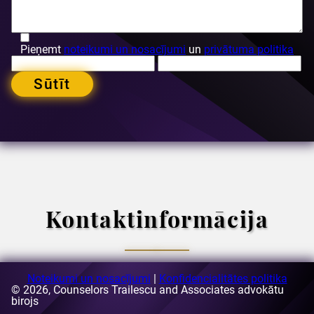
Pieņemt
noteikumi un nosacījumi
un
privātuma politika
Sūtīt
Kontaktinformācija
Noteikumi un nosacījumi
|
Konfidencialitātes politika
© 2026, Counselors Trailescu and Associates advokātu
E-pasts:
birojs
[email protected]
Adrese:
63-69 Buzesti iela, ēka A3, 5. stāvs, 1. sektors,