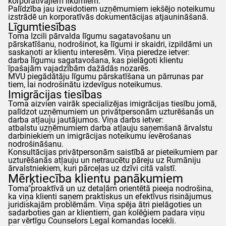
korporatīvajiem likumiem.
Palīdzība jau izveidotiem uzņēmumiem iekšējo noteikumu
izstrādē un korporatīvās dokumentācijas atjaunināšanā.
Līgumtiesības
Toma
Izcili pārvalda līgumu sagatavošanu un
pārskatīšanu, nodrošinot, ka līgumi ir skaidri, izpildāmi un
saskaņoti ar klientu interesēm. Viņa pieredze ietver:
darba līgumu sagatavošana, kas pielāgoti klientu
īpašajām vajadzībām dažādās nozarēs.
MVU piegādātāju līgumu pārskatīšana un pārrunas par
tiem, lai nodrošinātu izdevīgus noteikumus.
Imigrācijas tiesības
Toma
aizvien vairāk specializējas imigrācijas tiesību jomā,
palīdzot uzņēmumiem un privātpersonām uzturēšanās un
darba atļauju jautājumos. Viņa darbs ietver:
atbalstu uzņēmumiem darba atļauju saņemšanā ārvalstu
darbiniekiem un imigrācijas noteikumu ievērošanas
nodrošināšanu.
Konsultācijas privātpersonām saistībā ar pieteikumiem par
uzturēšanās atļauju un netraucētu pāreju uz Rumāniju
ārvalstniekiem, kuri pārceļas uz dzīvi citā valstī.
Mērķtiecība klientu panākumiem
Toma
"proaktīvā un uz detaļām orientētā pieeja nodrošina,
ka viņa klienti saņem praktiskus un efektīvus risinājumus
juridiskajām problēmām. Viņa spēja ātri pielāgoties un
sadarboties gan ar klientiem, gan kolēģiem padara viņu
par vērtīgu
Counselors
Legal komandas locekli.