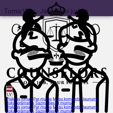
Toma
Vălu
- Jaunākais jurists
LV
Prakses jomas
Par mums
Mūsu komanda
Jaunumi
Rokasgrāmatas
Sazinieties ar mums
Prakses jomas
Par mums
Mūsu komanda
Jaunumi
Rokasgrāmatas
Sazinieties ar mums