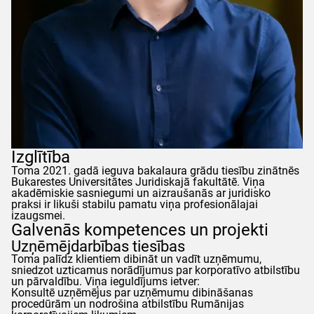
Izglītība
Toma
2021. gadā ieguva bakalaura grādu tiesību zinātnēs
Bukarestes Universitātes Juridiskajā fakultātē. Viņa
akadēmiskie sasniegumi un aizraušanās ar juridisko
praksi ir likuši stabilu pamatu viņa profesionālajai
izaugsmei.
Galvenās kompetences un projekti
Uzņēmējdarbības tiesības
Toma
palīdz klientiem dibināt un vadīt uzņēmumu,
sniedzot uzticamus norādījumus par korporatīvo atbilstību
un pārvaldību. Viņa ieguldījums ietver:
Konsultē uzņēmējus par uzņēmumu dibināšanas
procedūrām un nodrošina atbilstību Rumānijas