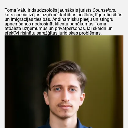
Toma
Vălu
ir daudzsološs jaunākais jurists
Counselors
,
kurš specializējas uzņēmējdarbības tiesībās, līgumtiesībās
un imigrācijas tiesībās. Ar dinamisku pieeju un stingru
apņemšanos nodrošināt klientu panākumus
Toma
atbalsta uzņēmumus un privātpersonas, lai skaidri un
efektīvi risinātu sarežģītas juridiskas problēmas.