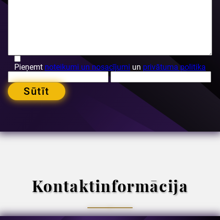
Pieņemt
noteikumi un nosacījumi
un
privātuma politika
Sūtīt
Kontaktinformācija