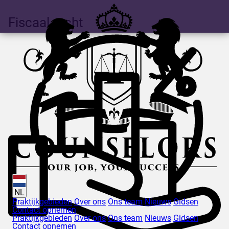
Fiscaal recht
NL
Praktijkgebieden
Over ons
Ons team
Nieuws
Gidsen
Contact opnemen
Praktijkgebieden
Over ons
Ons team
Nieuws
Gidsen
Contact opnemen