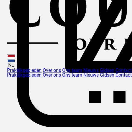
NL
Praktijkgebieden
Over ons
Ons team
Nieuws
Gidsen
Contac
Praktijkgebieden
Over ons
Ons team
Nieuws
Gidsen
Contac