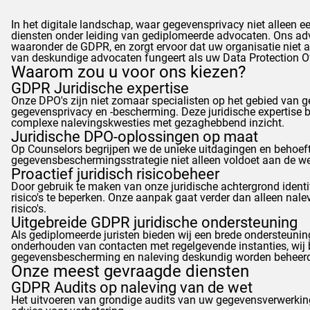
In het digitale landschap, waar gegevensprivacy niet alleen ee
diensten onder leiding van gediplomeerde advocaten. Ons ad
waaronder de
GDPR
, en zorgt ervoor dat uw organisatie niet
van deskundige advocaten fungeert als uw Data Protection O
Waarom zou u voor ons kiezen?
GDPR
Juridische expertise
Onze DPO's zijn niet zomaar specialisten op het gebied van g
gegevensprivacy en -bescherming. Deze juridische expertise 
complexe nalevingskwesties met gezaghebbend inzicht.
Juridische DPO-oplossingen op maat
Op
Counselors
begrijpen we de unieke uitdagingen en behoeft
gegevensbeschermingsstrategie niet alleen voldoet aan de wet
Proactief juridisch risicobeheer
Door gebruik te maken van onze juridische achtergrond ident
risico's te beperken. Onze aanpak gaat verder dan alleen nale
risico's.
Uitgebreide
GDPR
juridische ondersteuning
Als gediplomeerde juristen bieden wij een brede ondersteunin
onderhouden van contacten met regelgevende instanties, wij b
gegevensbescherming en naleving deskundig worden beheer
Onze meest gevraagde diensten
GDPR
Audits op naleving van de wet
Het uitvoeren van grondige audits van uw gegevensverwerkingsa