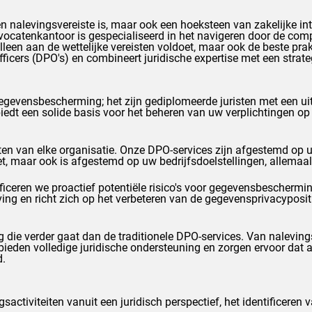
n nalevingsvereiste is, maar ook een hoeksteen van zakelijke inte
vocatenkantoor is gespecialiseerd in het navigeren door de co
 alleen aan de wettelijke vereisten voldoet, maar ook de beste p
fficers (DPO's) en combineert juridische expertise met een str
egevensbescherming; het zijn gediplomeerde juristen met een ui
biedt een solide basis voor het beheren van uw verplichtingen 
en van elke organisatie. Onze DPO-services zijn afgestemd op u
, maar ook is afgestemd op uw bedrijfsdoelstellingen, allemaal 
ificeren we proactief potentiële risico's voor gegevensbescher
ving en richt zich op het verbeteren van de gegevensprivacyposi
g die verder gaat dan de traditionele DPO-services. Van nalevin
ieden volledige juridische ondersteuning en zorgen ervoor dat 
d.
ctiviteiten vanuit een juridisch perspectief, het identificeren v