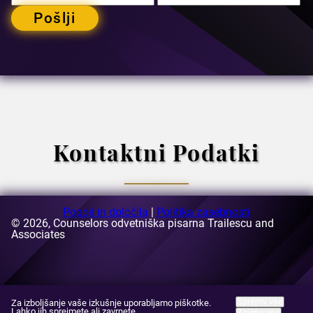
Pošlji
Kontaktni Podatki
Pogoji in določila
|
Politika zasebnosti
© 2026, Counselors odvetniška pisarna Trailescu and
E-naslov:
Associates
[email protected]
Naslov:
63-69 Buzesti Street, stavba A3, 5. nadstropje,
sektor 1, Bukarešta, Romunija
Sprejmi vse
Za izboljšanje vaše izkušnje uporabljamo piškotke.
Lahko jih sprejmete ali zavrnete.
Zavrne vse