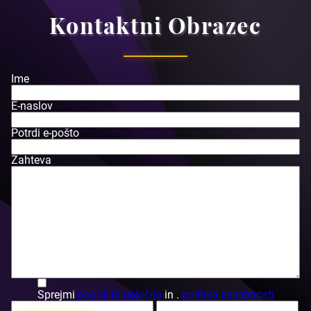
Kontaktni Obrazec
Ime
E-naslov
Potrdi e-pošto
Zahteva
Sprejmi
pogoji in določila
in .
politika zasebnosti