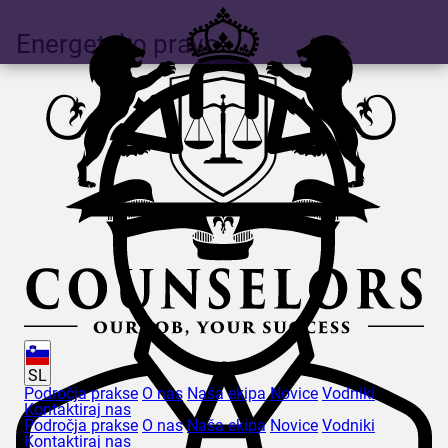
Energetsko pravo
SL
Področja prakse
O nas
Naša ekipa
Novice
Vodniki
Kontaktiraj nas
Področja prakse
O nas
Naša ekipa
Novice
Vodniki
Kontaktiraj nas