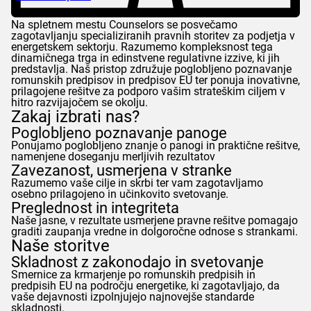
Na spletnem mestu
Counselors
se posvečamo
zagotavljanju specializiranih pravnih storitev za podjetja v
energetskem sektorju. Razumemo kompleksnost tega
dinamičnega trga in edinstvene regulativne izzive, ki jih
predstavlja. Naš pristop združuje poglobljeno poznavanje
romunskih predpisov in predpisov EU ter ponuja inovativne,
prilagojene rešitve za podporo vašim strateškim ciljem v
hitro razvijajočem se okolju.
Zakaj izbrati nas?
Poglobljeno poznavanje panoge
Ponujamo poglobljeno znanje o panogi in praktične rešitve,
namenjene doseganju merljivih rezultatov
Zavezanost, usmerjena v stranke
Razumemo vaše cilje in skrbi ter vam zagotavljamo
osebno prilagojeno in učinkovito svetovanje.
Preglednost in integriteta
Naše jasne, v rezultate usmerjene pravne rešitve pomagajo
graditi zaupanja vredne in dolgoročne odnose s strankami.
Naše storitve
Skladnost z zakonodajo in svetovanje
Smernice za krmarjenje po romunskih predpisih in
predpisih EU na področju energetike, ki zagotavljajo, da
vaše dejavnosti izpolnjujejo najnovejše standarde
skladnosti.