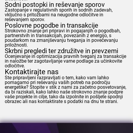
Sodni postopki in reševanje sporov
Zastopanje v regulativnih sporih in sodnih zadevah,
vključno s pritožbami na neugodne odločitve in
reševanjem sporov.
Poslovne pogodbe in transakcije
Strokovno znanje pri pripravi in pogajanjih o pogodbah,
partnerstvih in transakcijah, povezanih z energijo, s
poudarkom na zmanjševanju tveganja in povečevanju
priložnosti.
Skrbni pregledi ter združitve in prevzemi
Ocenjevanje in optimizacija pravnih tveganj za transakcije
in naložbe ter zagotavljanje varne podlage za učinkovite
odločitve.
Kontaktirajte nas
Ste pripravljeni razpravljati o tem, kako vam lahko
pomagamo pri reševanju vaših potreb na področju
energetike? Stopite v stik z nami za začetno posvetovanje,
da bi raziskali, kako lahko naše strokovno znanje podpre
vaše projekte in cilje, tako da izpolnite in pošljete spodnji
obrazec ali nas kontaktirate s podatki na dnu te strani.