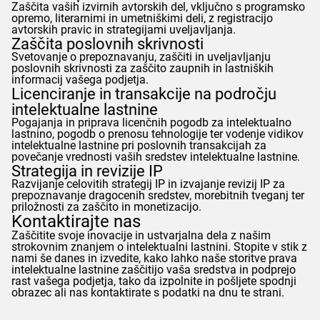
Zaščita vaših izvirnih avtorskih del, vključno s programsko
opremo, literarnimi in umetniškimi deli, z registracijo
avtorskih pravic in strategijami uveljavljanja.
Zaščita poslovnih skrivnosti
Svetovanje o prepoznavanju, zaščiti in uveljavljanju
poslovnih skrivnosti za zaščito zaupnih in lastniških
informacij vašega podjetja.
Licenciranje in transakcije na področju
intelektualne lastnine
Pogajanja in priprava licenčnih pogodb za intelektualno
lastnino, pogodb o prenosu tehnologije ter vodenje vidikov
intelektualne lastnine pri poslovnih transakcijah za
povečanje vrednosti vaših sredstev intelektualne lastnine.
Strategija in revizije IP
Razvijanje celovitih strategij IP in izvajanje revizij IP za
prepoznavanje dragocenih sredstev, morebitnih tveganj ter
priložnosti za zaščito in monetizacijo.
Kontaktirajte nas
Zaščitite svoje inovacije in ustvarjalna dela z našim
strokovnim znanjem o intelektualni lastnini. Stopite v stik z
nami še danes in izvedite, kako lahko naše storitve prava
intelektualne lastnine zaščitijo vaša sredstva in podprejo
rast vašega podjetja, tako da izpolnite in pošljete spodnji
obrazec ali nas kontaktirate s podatki na dnu te strani.