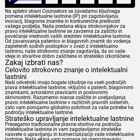
Na spletni strani
Counselors
se zavedamo ključnega
pomena intelektualne lastnine (IP) pri zagotavljanju
inovacij, blagovne znamke in konkurenčne prednosti
vašega podjetja. Naša predana ekipa strokovnjakov za
pravo intelektualne lastnine se zavzema za zaščito in
povečanje vrednosti vaših sredstev intelektualne lastnine.
Od zavarovanja patentov in blagovnih znamk do vodenja
zapletenih sodnih postopkov v zvezi z intelektualno
lastnino, naše strokovno znanje zagotavlja, da so vaše
ideje in stvaritve dobro zaščitene in strateško izkoriščene.
Zakaj izbrati nas?
Celovito strokovno znanje o intelektualni
lastnini
Naši odvetniki imajo bogate izkušnje na vseh področjih
prava intelektualne lastnine, vključno s patenti, blagovnimi
znamkami, avtorskimi pravicami in poslovnimi
skrivnostmi. Razumemo nianse zaščite in uveljavljanja
pravic intelektualne lastnine v različnih pravnih sistemih,
zato vam ponujamo globalno pokritost za vaše potrebe na
področju intelektualne lastnine.
Strateško upravljanje intelektualne lastnine
Presegamo tradicionalne pravne storitve na področju
intelektualne lastnine in vam zagotavljamo strateške
nasvete o upravljanju in komercializaciji vaše intelektualne
lastnine. Naša ekipa vam pomaga pri prepoznavanju