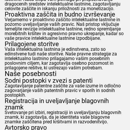
dragocenih sredstev intelektualne lastnine, zagotavljanju
celovite zaščite in iskanju priložnosti za monetizacijo.
Proaktivna zaščita in budno izvrševanje
Verjamemo v proaktivno zaščito intelektualne lastnine in
pozorno uveljavljanje vaših pravic. Naš pristop vključuje
temeljite revizije intelektualne lastnine, redno spremljanje
morebitnih kršitev in agresivno pravno ukrepanje, kadar so
vaše pravice intelektualne lastnine izpodbijane.
Prilagojene storitve
Vaša intelektualna lastnina je edinstvena, zato so
edinstvene tudi naše storitve. Naše pravne strategije za
intelektualno lastnino prilagajamo vašim posebnim
poslovnim ciljem, kar zagotavlja osebno pozornost in
prilagojene rešitve, ki ustrezajo vašim potrebam.
Naše posebnosti
Sodni postopki v zvezi s patenti
Zagotavljanje patentne zaščite za vaše izume in odločno
zagovarjanje vaših patentnih pravic v sporih in sodnih
postopkih.
Registracija in uveljavljanje blagovnih
znamk
Svetovanje pri izbiri, registraciji in uveljavljanju blagovnih
znamk, ki zagotavlja, da je identiteta vaše blagovne
znamke zaščitena pred kršitvami in razvodenitvijo.
Avtorsko pravo