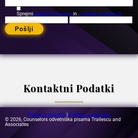
Sprejmi
pogoji in določila
in .
politika zasebnosti
Pošlji
Kontaktni Podatki
Pogoji in določila
|
Politika zasebnosti
© 2026, Counselors odvetniška pisarna Trailescu and
E-naslov:
Associates
[email protected]
Naslov:
63-69 Buzesti Street, stavba A3, 5. nadstropje,
sektor 1, Bukarešta, Romunija