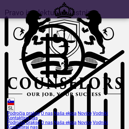
Pravo intelektualne lastnine
SL
Področja prakse
O nas
Naša ekipa
Novice
Vodniki
Kontaktiraj nas
Področja prakse
O nas
Naša ekipa
Novice
Vodniki
Kontaktiraj nas