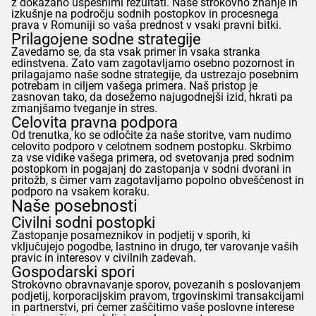
z dokazano uspešnimi rezultati. Naše strokovno znanje in
izkušnje na področju sodnih postopkov in procesnega
prava v Romuniji so vaša prednost v vsaki pravni bitki.
Prilagojene sodne strategije
Zavedamo se, da sta vsak primer in vsaka stranka
edinstvena. Zato vam zagotavljamo osebno pozornost in
prilagajamo naše sodne strategije, da ustrezajo posebnim
potrebam in ciljem vašega primera. Naš pristop je
zasnovan tako, da dosežemo najugodnejši izid, hkrati pa
zmanjšamo tveganje in stres.
Celovita pravna podpora
Od trenutka, ko se odločite za naše storitve, vam nudimo
celovito podporo v celotnem sodnem postopku. Skrbimo
za vse vidike vašega primera, od svetovanja pred sodnim
postopkom in pogajanj do zastopanja v sodni dvorani in
pritožb, s čimer vam zagotavljamo popolno obveščenost in
podporo na vsakem koraku.
Naše posebnosti
Civilni sodni postopki
Zastopanje posameznikov in podjetij v sporih, ki
vključujejo pogodbe, lastnino in drugo, ter varovanje vaših
pravic in interesov v civilnih zadevah.
Gospodarski spori
Strokovno obravnavanje sporov, povezanih s poslovanjem
podjetij, korporacijskim pravom, trgovinskimi transakcijami
in partnerstvi, pri čemer zaščitimo vaše poslovne interese