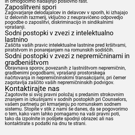
in omogočimo nadaljnjo poslovno rast.
Zaposlitveni spori
Zagovarjanje delodajalcev in delavcev v sporih, ki izhajajo
iz delovnih razmerij, vključno z neupravičeno odpovedjo
pogodbe o zaposlitvi, diskriminacijo in sindikalnimi
vprašanji.
Sodni postopki v zvezi z intelektualno
lastnino
Zaščita vaših pravic intelektualne lastnine pred kršitvami,
piratstvom in ponarejanjem na romunskih sodiščih.
Sodni postopki v zvezi z nepremičninami in
gradbeništvom
Obravnava sporov, povezanih z lastništvom nepremičnin,
gradbenimi pogodbami, vprašanji prostorskega
načrtovanja in nepremičninskimi transakcijami, pri čemer
zagotavlja zaščito vaših nepremičninskih podvigov.
Kontaktirajte nas
Zagotovite si svoj pravni položaj s predanim strokovnim
znanjem in izkušnjami v sodnih postopkih pri
Counselors
,
vašem partnerju pri krmarjenju po romunskem sodnem
sistemu. Stopite v stik z nami še danes, da se pogovorimo
o tem, kako vam lahko pomagamo na vaši pravni poti,
tako da izpolnite in pošljete spodnji obrazec ali nas
kontaktirate s podatki na dnu te strani.