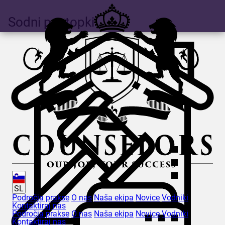
Sodni postopki
SL
Področja prakse
O nas
Naša ekipa
Novice
Vodniki
Kontaktiraj nas
Področja prakse
O nas
Naša ekipa
Novice
Vodniki
Kontaktiraj nas