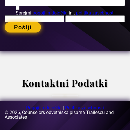
Sprejmi
pogoji in določila
in .
politika zasebnosti
Pošlji
Kontaktni Podatki
Pogoji in določila
|
Politika zasebnosti
© 2026, Counselors odvetniška pisarna Trailescu and
E-naslov:
Associates
[email protected]
Naslov:
63-69 Buzesti Street, stavba A3, 5. nadstropje,
sektor 1, Bukarešta, Romunija