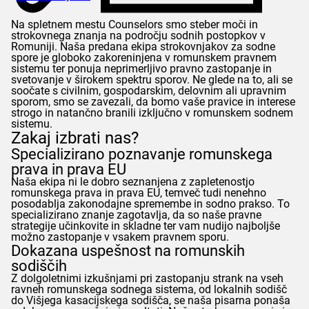
Na spletnem mestu
Counselors
smo steber moči in
strokovnega znanja na področju sodnih postopkov v
Romuniji. Naša predana ekipa strokovnjakov za sodne
spore je globoko zakoreninjena v romunskem pravnem
sistemu ter ponuja neprimerljivo pravno zastopanje in
svetovanje v širokem spektru sporov. Ne glede na to, ali se
soočate s civilnim, gospodarskim, delovnim ali upravnim
sporom, smo se zavezali, da bomo vaše pravice in interese
strogo in natančno branili izključno v romunskem sodnem
sistemu.
Zakaj izbrati nas?
Specializirano poznavanje romunskega
prava in prava EU
Naša ekipa ni le dobro seznanjena z zapletenostjo
romunskega prava in prava EU, temveč tudi nenehno
posodablja zakonodajne spremembe in sodno prakso. To
specializirano znanje zagotavlja, da so naše pravne
strategije učinkovite in skladne ter vam nudijo najboljše
možno zastopanje v vsakem pravnem sporu.
Dokazana uspešnost na romunskih
sodiščih
Z dolgoletnimi izkušnjami pri zastopanju strank na vseh
ravneh romunskega sodnega sistema, od lokalnih sodišč
do Višjega kasacijskega sodišča, se naša pisarna ponaša