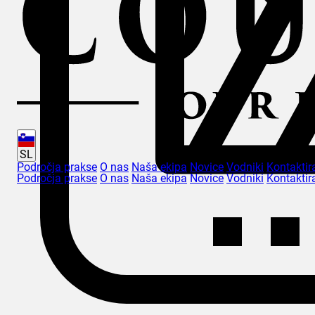
SL
Področja prakse
O nas
Naša ekipa
Novice
Vodniki
Kontaktir
Področja prakse
O nas
Naša ekipa
Novice
Vodniki
Kontaktir