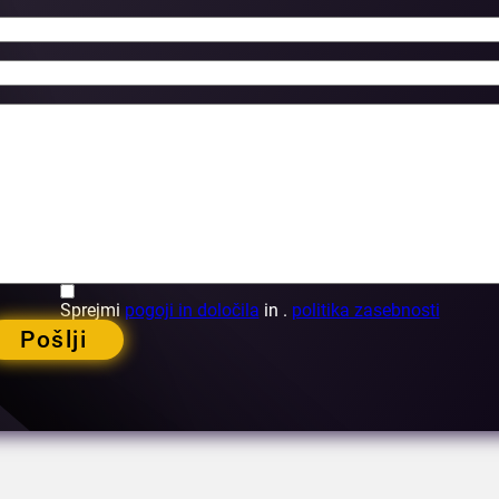
Sprejmi
pogoji in določila
in .
politika zasebnosti
Pošlji