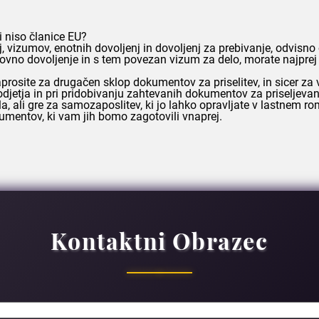
ki niso članice EU?
vizumov, enotnih dovoljenj in dovoljenj za prebivanje, odvisno
delovno dovoljenje in s tem povezan vizum za delo, morate najpr
prosite za drugačen sklop dokumentov za priselitev, in sicer za 
etja in pri pridobivanju zahtevanih dokumentov za priseljevan
a, ali gre za samozaposlitev, ki jo lahko opravljate v lastnem r
kumentov, ki vam jih bomo zagotovili vnaprej.
Kontaktni Obrazec