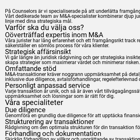
På
Counselors
är vi specialiserade på att underlätta framgån
Vårt dedikerade team av M&A-specialister kombinerar djup juri
linje med dina strategiska mål.
Varför ska du välja oss?
Oöverträffad expertis inom M&A
Våra jurister har lång erfarenhet och ett framgångsrikt track r
säkerställer en sömlös process för våra klienter.
Strategisk affärsinsikt
Vi går längre än juridisk rådgivning och ger strategiska insikt
skapa strategier som maximerar värdet och minimerar risken.
Omfattande stöd
M&A-transaktioner kräver noggrann uppmärksamhet på detaljer 
inklusive due diligence, avtalsförhandlingar, regelefterlevnad 
Personligt anpassad service
Varje transaktion är unik, och så är även vårt tillvägagångssät
uppmärksamhet och lösningar som är rätt för dig.
Våra specialiteter
Due diligence
Genomföra en grundlig due diligence för att upptäcka finansiell
Strukturering av transaktioner
Rådgivning om den optimala strukturen för din transaktion för 
Förhandling och dokumentation
Skicklig förhandling av villkor och upprättande av transakti