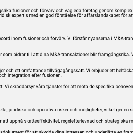
gsrika fusioner och förvärv och vägleda företag genom komplexit
disk expertis med en god förståelse för affärslandskapet för att
ecord inom fusioner och förvärv. Vi förstår nyanserna i M&A-transa
er som bidrar till att dina M&A-transaktioner blir framgångsrika.
och ett omfattande tillvägagångssätt. Vi erbjuder ett heltäcka
och integration efter fusionen.
t. Vi skräddarsyr våra tjänster för att möta de specifika behoven 
a, juridiska och operativa risker och möjligheter, vilket ger en 
att uppnå skatteeffektivitet, regelefterlevnad och strategiska m
onsdokument för att skydda dina intressen och underlätta en fram