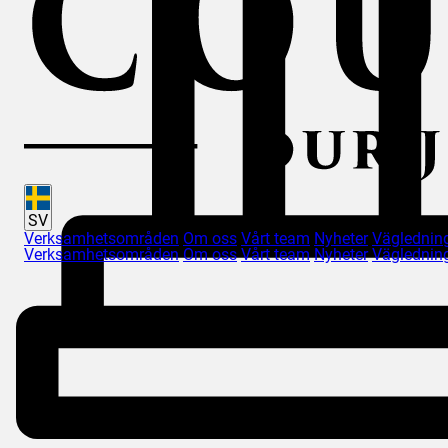
SV
Verksamhetsområden
Om oss
Vårt team
Nyheter
Väglednin
Verksamhetsområden
Om oss
Vårt team
Nyheter
Väglednin