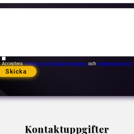
Acceptera
villkoren och bestämmelserna
och
sekretesspolicyn
Skicka
Kontaktuppgifter