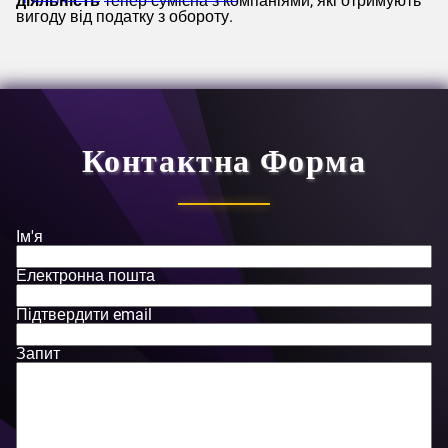
діяльність
тепер сумісна з компаніями, які отримують
вигоду від податку з обороту.
Контактна Форма
Ім'я
Електронна пошта
Підтвердити email
Запит