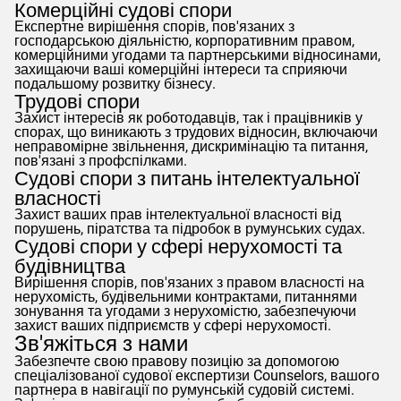
Комерційні судові спори
Експертне вирішення спорів, пов'язаних з
господарською діяльністю, корпоративним правом,
комерційними угодами та партнерськими відносинами,
захищаючи ваші комерційні інтереси та сприяючи
подальшому розвитку бізнесу.
Трудові спори
Захист інтересів як роботодавців, так і працівників у
спорах, що виникають з трудових відносин, включаючи
неправомірне звільнення, дискримінацію та питання,
пов'язані з профспілками.
Судові спори з питань інтелектуальної
власності
Захист ваших прав інтелектуальної власності від
порушень, піратства та підробок в румунських судах.
Судові спори у сфері нерухомості та
будівництва
Вирішення спорів, пов'язаних з правом власності на
нерухомість, будівельними контрактами, питаннями
зонування та угодами з нерухомістю, забезпечуючи
захист ваших підприємств у сфері нерухомості.
Зв'яжіться з нами
Забезпечте свою правову позицію за допомогою
спеціалізованої судової експертизи
Counselors
, вашого
партнера в навігації по румунській судовій системі.