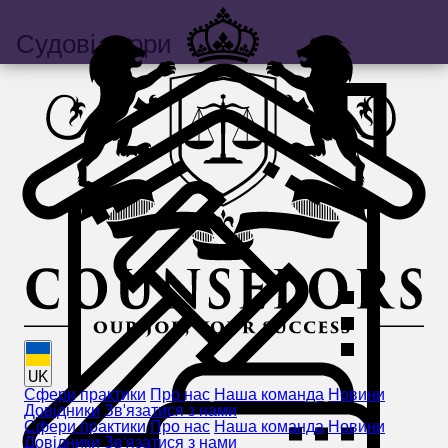
Судові спори
UK
Сфери практики
Про нас
Наша команда
Новини
Довідники
Зв'язатися з нами
Сфери практики
Про нас
Наша команда
Новини
Довідники
Зв'язатися з нами