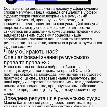
Counselors
- це опора сили та досвіду у сфері судових
спорів у Румунії. Наша команда спеціалістів у сфері
судових спорів глибоко вкорінена в румунській
правовій системі, пропонуючи безпрецедентне
юридичне представництво та консультаційні послуги з
широкого спектру спорів. Незалежно від того, чи
стикаєтесь ви з цивільним, комерційним, трудовим або
адміністративним судовим процесом, наше
зобов'язання - захищати ваші права та інтереси з
ретельністю та точністю, виключно в рамках румунської
судової системи.
Чому обирають нас?
Спеціалізовані знання румунського
права та права ЄС
Наша команда не тільки добре розбирається в
тонкощах румунського права та права ЄС, але й
постійно слідкує за законодавчими змінами та судовою
практикою. Ці спеціалізовані знання гарантують, що
наші юридичні стратегії є ефективними та відповідають
вимогам законодавства, пропонуючи вам найкраще
можливе представництво у будь-якому юридичному
спорі.
Доведена репутація в румунських судах
Маючи багаторічний досвід представництва інтересів
клієнтів на всіх рівнях судової системи Румунії, від