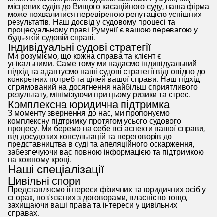
місцевих судів до Вищого касаційного суду, наша фірма
може похвалитися перевіреною репутацією успішних
результатів. Наш досвід у судовому процесі та
процесуальному праві Румунії є вашою перевагою у
будь-якій судовій справі.
Індивідуальні судові стратегії
Ми розуміємо, що кожна справа та клієнт є
унікальними. Саме тому ми надаємо індивідуальний
підхід та адаптуємо наші судові стратегії відповідно до
конкретних потреб та цілей вашої справи. Наш підхід
спрямований на досягнення найбільш сприятливого
результату, мінімізуючи при цьому ризики та стрес.
Комплексна юридична підтримка
З моменту звернення до нас, ми пропонуємо
комплексну підтримку протягом усього судового
процесу. Ми беремо на себе всі аспекти вашої справи,
від досудових консультацій та переговорів до
представництва в суді та апеляційного оскарження,
забезпечуючи вас повною інформацією та підтримкою
на кожному кроці.
Наші спеціалізації
Цивільні спори
Представляємо інтереси фізичних та юридичних осіб у
спорах, пов'язаних з договорами, власністю тощо,
захищаючи ваші права та інтереси у цивільних
справах.