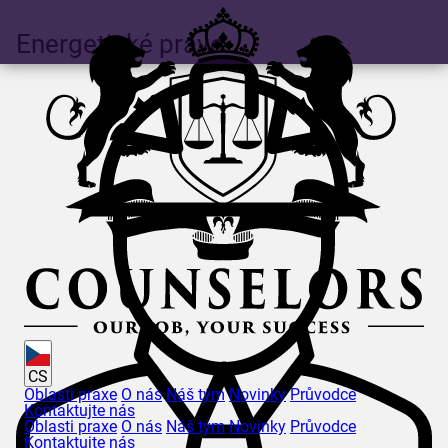
Energetické právo
CS
Oblasti praxe
O nás
Náš tým
Novinky
Průvodce
Kontaktujte nás
Oblasti praxe
O nás
Náš tým
Novinky
Průvodce
Kontaktujte nás