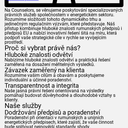
Na
Counselors
, se věnujeme poskytování specializovaných
právních služeb společnostem v energetickém sektoru.
Rozumíme složitosti tohoto dynamického trhu a
jedinečným regulačním výzvám, které představuje. Náš
přístup kombinuje hluboké znalosti rumunských předpisů i
předpisů EU a nabízí inovativní řešení šitá na míru, která
podpoří vaše strategické cíle v rychle se vyvíjejícím
prostředí.
Proč si vybrat právě nás?
Hluboké znalosti odvětví
Nabízíme hluboké znalosti odvětví a praktická řešení
zaměřená na dosažení měřitelných výsledků.
Závazek zaměřený na klienta
Rozumíme vašim cílům a obavám a poskytujeme
individuální a účinné poradenství.
Transparentnost a integrita
Naše jasná právní řešení orientovaná na výsledky
pomáhají budovat důvěryhodné a dlouhodobé vztahy s
klienty.
Naše služby
Dodržování předpisů a poradenství
Poradenství při orientaci v rumunských a unijních
energetických předpisech, které zajistí, že vaše činnost
bude splňovat nejnovější standardy shody.