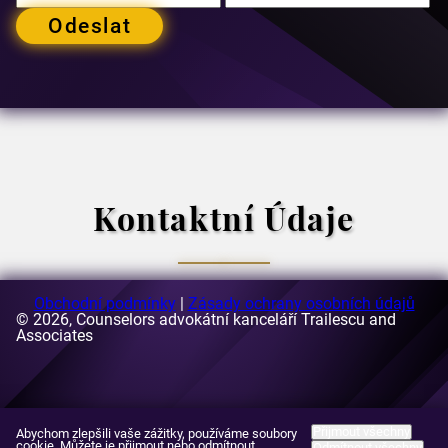
Odeslat
Kontaktní Údaje
Obchodní podmínky
|
Zásady ochrany osobních údajů
© 2026, Counselors advokátní kanceláří Trailescu and
E-mail:
Associates
[email protected]
Adresa:
63-69 Buzesti Street, budova A3, 5. patro, sektor 1,
Bukurešť, Rumunsko
Přijmout všechny
Abychom zlepšili vaše zážitky, používáme soubory
cookie. Můžete je přijmout nebo odmítnout.
Odmítnout všechny