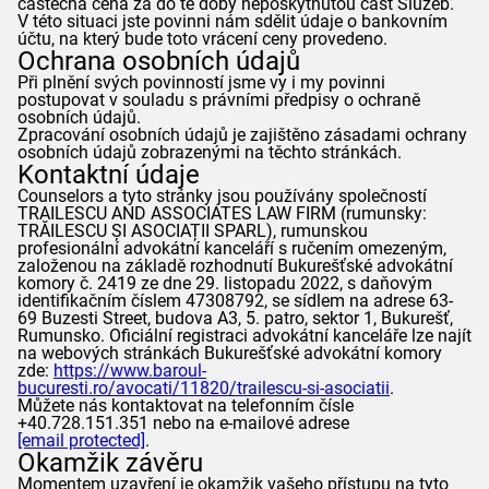
částečná cena za do té doby neposkytnutou část Služeb.
V této situaci jste povinni nám sdělit údaje o bankovním
účtu, na který bude toto vrácení ceny provedeno.
Ochrana osobních údajů
Při plnění svých povinností jsme vy i my povinni
postupovat v souladu s právními předpisy o ochraně
osobních údajů.
Zpracování osobních údajů je zajištěno zásadami ochrany
osobních údajů zobrazenými na těchto stránkách.
Kontaktní údaje
Counselors
a tyto stránky jsou používány společností
TRAILESCU AND ASSOCIATES LAW FIRM (rumunsky:
TRĂILESCU ȘI ASOCIAȚII SPARL), rumunskou
profesionální advokátní kanceláří s ručením omezeným,
založenou na základě rozhodnutí Bukurešťské advokátní
komory č. 2419 ze dne 29. listopadu 2022, s daňovým
identifikačním číslem 47308792, se sídlem na adrese 63-
69 Buzesti Street, budova A3, 5. patro, sektor 1, Bukurešť,
Rumunsko. Oficiální registraci advokátní kanceláře lze najít
na webových stránkách Bukurešťské advokátní komory
zde:
https://www.baroul-
bucuresti.ro/avocati/11820/trailescu-si-asociatii
.
Můžete nás kontaktovat na telefonním čísle
+40.728.151.351 nebo na e-mailové adrese
[email protected]
.
Okamžik závěru
Momentem uzavření je okamžik vašeho přístupu na tyto