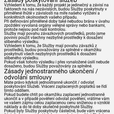
Zásady poskytování služeb
Vzhledem k tomu, že každý projekt je jedinečný a závisí na
faktorech na nás nezávislých, budou Služby poskytnuty v
přiměřené lhůtě v závislosti na míře našeho vytížení a
konkrétních okolnostech vašeho případu.
Při definování přiměřené doby také nebudou brána v úvahu
zpoždění vyvolaná orgány veřejné správy nebo bankami,
protože nejsou pod naší kontrolou.
Služby mají povahu závazkových prostředků, proto jsme
povinni použít všechny nezbytné prostředky k dosažení
slíbeného výsledku.
Vzhledem k tomu, že Služby mají povahu závazků z
prostředků, budou považovány za splněné v okamžiku
poskytnutí všech nezbytných prostředků k dosažení
slíbeného výsledku.
Pokud však tohoto výsledku i přes vynaložené úsilí nebude
dosaženo, budou Služby považovány za splněné.
Zásady jednostranného ukončení /
odvolání smlouvy
Máte právo kdykoli jednostranně ukončit / odvolat
poskytování Služeb. Vrácení zaplacených poplatků se řídí
tímto oddílem.
Pokud budete chtít po okamžiku zaplacení jednostranně
ukončit a v případě pověření odvolat pověření, vrátíme vám
ve vašem zájmu celou zaplacenou cenu sníženou o vzniklé
náklady a do té doby skutečně poskytnuté Služby.
Pokud byly Služby poskytnuty částečně, bude vám vrácena