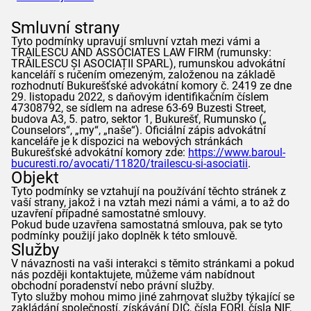
Smluvní strany
Tyto podmínky upravují smluvní vztah mezi vámi a
TRAILESCU AND ASSOCIATES LAW FIRM (rumunsky:
TRĂILESCU ȘI ASOCIAȚII SPARL), rumunskou advokátní
kanceláří s ručením omezeným, založenou na základě
rozhodnutí Bukurešťské advokátní komory č. 2419 ze dne
29. listopadu 2022, s daňovým identifikačním číslem
47308792, se sídlem na adrese 63-69 Buzesti Street,
budova A3, 5. patro, sektor 1, Bukurešť, Rumunsko („
Counselors
“, „my“, „naše“). Oficiální zápis advokátní
kanceláře je k dispozici na webových stránkách
Bukurešťské advokátní komory zde:
https://www.baroul-
bucuresti.ro/avocati/11820/trailescu-si-asociatii
.
Objekt
Tyto podmínky se vztahují na používání těchto stránek z
vaší strany, jakož i na vztah mezi námi a vámi, a to až do
uzavření případné samostatné smlouvy.
Pokud bude uzavřena samostatná smlouva, pak se tyto
podmínky použijí jako doplněk k této smlouvě.
Služby
V návaznosti na vaši interakci s těmito stránkami a pokud
nás později kontaktujete, můžeme vám nabídnout
obchodní poradenství nebo právní služby.
Tyto služby mohou mimo jiné zahrnovat služby týkající se
zakládání společností, získávání DIČ, čísla EORI, čísla NIF,