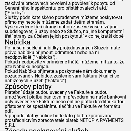
získávání pracovních povolení a povolení k pobytu od
Generálního inspektorátu pro přistěhovalectví atd."
("Služby").
Služby podnikatelského poradenství můžeme poskytovat
přímo my nebo je můžeme zadat třetím stranám.
Výše uvedené třetí strany mohou zase ve vašem zájmu
subdelegovat, Služby nebo ze Služeb, na jiné kompetentní
třetí strany za účelem jejich poskytnutí v co nejkratší době.
Nabídka
Po našem sdělení nabídky projednávaných Služeb máte
právo nabídku přijmout, odmítnout nebo na ni
neodpovědět ("Nabídka").
Pokud neodpovíte v přiměřené lhůtě, můžeme mít za to, že
jste Nabídku nepřijali.
Pokud Nabídku přijmete a poskytnete nám dokumenty
požadované v Nabídce, zašleme vám fakturu týkající se
nabízených Služeb ("Faktura").
Způsoby platby
Platební údaje budou uvedeny ve Faktuře a budou
umožňovat platbu bankovním převodem na naše bankovní
účty uvedené ve Faktuře nebo online platbu kreditní kartou
přístupem ke speciálnímu tlačítku ve Faktuře ve formátu
pdf.
V případě platby online bude tato platba zpracována
prostřednictvím zpracovatele plateb NETOPIA PAYMENTS
S.R.L.