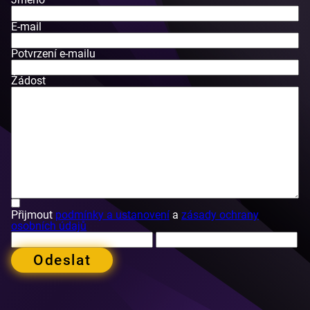
E-mail
Potvrzení e-mailu
Žádost
Přijmout
podmínky a ustanovení
a
zásady ochrany
osobních údajů
Odeslat