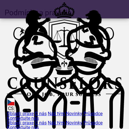
Podmínky a pravidla
CS
Oblasti praxe
O nás
Náš tým
Novinky
Průvodce
Kontaktujte nás
Oblasti praxe
O nás
Náš tým
Novinky
Průvodce
Kontaktujte nás