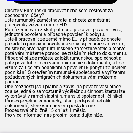
Chcete v Rumunsku pracovat nebo sem cestovat za
obchodními účely?
Jste rumunský zaměstnavatel a chcete zaměstnat
pracovníky ze zemí mimo EU?
Pomůžeme vám získat potřebná pracovní povolení, víza,
jednotná povolení a případně povolení k pobytu.
Jste-li pracovník ze země mimo EU, v případě, že chcete
požádat o pracovní povolení a související pracovní vízum,
musíte nejprve najít rumunského zaměstnavatele a teprve
poté vám můžeme pomoci se získáním těchto dokumentů.
Případně si zde můžete založit rumunskou společnost a
poté požádat o jinou sadu imigračních dokumentů, a to o
vízum za účelem podnikání a povolení k pobytu za účelem
podnikání. S otevřením rumunské společnosti a vyřízením
požadovaných imigračních dokumentů vám můžeme
pomoci.
Obě možnosti jsou platné a závisí na povaze vaší práce,
zda se jedná o samostatně výdělečnou činnost, kterou lze
vykonávat v rámci vlastní rumunské společnosti, či nikoli.
Proces je velmi jednoduchý, stačí podepsat několik
dokumentů, které vám předem poskytneme.
Proces trvá přibližně 15 dní až 1 měsíc.
Pro více informací nás prosím kontaktujte níže.