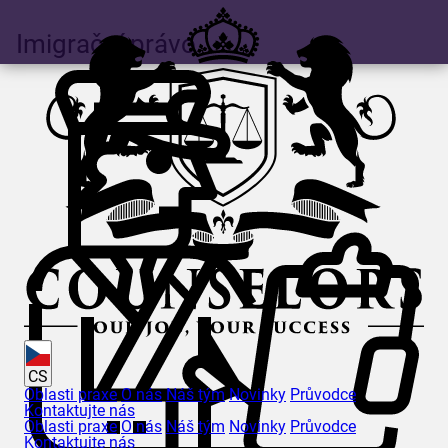
Imigrační právo
CS
Oblasti praxe
O nás
Náš tým
Novinky
Průvodce
Kontaktujte nás
Oblasti praxe
O nás
Náš tým
Novinky
Průvodce
Kontaktujte nás