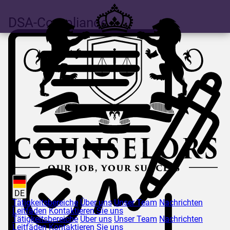
DSA-Compliance
DE
Tätigkeitsbereiche
Über uns
Unser Team
Nachrichten
Leitfäden
Kontaktieren Sie uns
Tätigkeitsbereiche
Über uns
Unser Team
Nachrichten
Leitfäden
Kontaktieren Sie uns