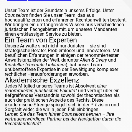
Unser Team ist der Grundstein unseres Erfolgs. Unter
Counselors
finden Sie unser Team, das aus
hochqualifizierten und erfahrenen Rechtsanwälten besteht.
Wir bringen ein umfangreiches Wissen aus verschiedenen
juristischen Fachgebieten mit, um unseren Mandanten
einen erstklassigen Service zu bieten.
Ein Team von Experten
Unsere Anwälte sind nicht nur Juristen – sie sind
strategische Berater, Problemlöser und Innovatoren. Mit
beruflichen Erfahrungen in einigen der renommiertesten
Anwaltskanzleien der Welt, darunter
Allen & Overy
und
Kinstellar
(ehemals
Linklaters
), hat unser Team
unübertroffene Expertise in der Bewältigung komplexer
rechtlicher Herausforderungen erworben.
Akademische Exzellenz
Jedes Mitglied unseres Teams ist Absolvent
einer
renommierten juristischen Fakultät
und verfügt über ein
tiefgreifendes Verständnis sowohl der theoretischen als
auch der praktischen Aspekte des Rechts. Diese
akademische Strenge spiegelt sich in der Präzision und
Sorgfalt wider, die wir in jeden Fall einbringen.
Lernen Sie das Team hinter
Counselors
kennen – Ihre
vertrauenswürdigen Partner bei der Navigation durch die
Rechtslandschaft.