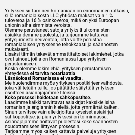
Yrityksen siirtäminen Romaniaan on erinomainen ratkaisu,
sillä romanialaisesta LLC-yhtiöstä maksat vain 1 %
tuloveroa ja 16 % osinkoveroa, mikä on yksi Euroopan
unionin alhaisimmista veroista.
Olemme perustaneet satoja yrityksiä ulkomaisten
asiakkaidemme puolesta, ja tarjoamme kattavaa
yritysjuridista neuvontaa, jotta voitte perustaa
romanialaisen yrityksenne tehokkaasti ja säännösten
mukaisesti.
Lisäksi tämän tekevät ammattitaitoiset lakimiehet, jotka
ovat ainoat, joilla on Romaniassa lupa yrityksen
perustamiseen.
Koska olemme lakimiehiä, yrityksen perustamisen
yhteydessä
ei tarvita notariaattia
.
Läsnäoloasi Romaniassa ei vaadita.
Me huolehdimme myös yrityksen postikirjeenvaihdosta,
joka välitetään teille, jos päätätte säilyttää yrityksen
osoitteen asianajajamme tiloissa.
Koko prosessi hoidetaan sähköpostitse.
Laadimme kaikki tarvittavat asiakirjat kaksikielisinä
romanian ja englannin kielellä, jotta ymmärrät kaiken.
Sinun tarvitsee vain allekirjoittaa kyseiset asiakirjat
sähköpostitse, ja pian yrityksesi on toiminnassa.
Asianajajamme hoitavat puolestasi koko säännösten
noudattamiseen liittyvän prosessin.
Tarjoamme myös kaiken kattavia palveluja yrityksen