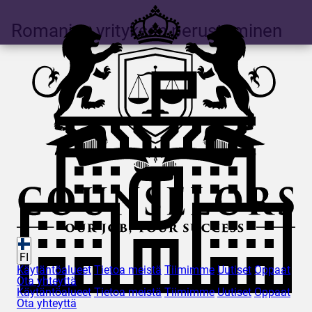
Romanian yrityksen perustaminen
FI
Käytäntöalueet
Tietoa meistä
Tiimimme
Uutiset
Oppaat
Ota yhteyttä
Käytäntöalueet
Tietoa meistä
Tiimimme
Uutiset
Oppaat
Ota yhteyttä