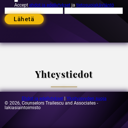
Accept
ehdot ja edellytykset
ja
tietosuojakäytäntö
Lähetä
Yhteystiedot
Ehdot ja edellytykset
|
Yksityisyyden suoja
© 2026, Counselors Trailescu and Associates -
Sähköpostiosoite:
lakiasiaintoimisto
[email protected]
Osoite:
63-69 Buzesti Street, rakennus A3, 5. kerros, sektori
1, Bukarest, Romania