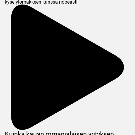
kyselylomakkeen kanssa nopeasti.
Kuinka kauan romanialaisen yrityksen