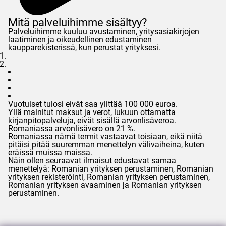
Mitä palveluihimme sisältyy?
Palveluihimme kuuluu avustaminen, yritysasiakirjojen
laatiminen ja oikeudellinen edustaminen
kaupparekisterissä, kun perustat yrityksesi.
Vuotuiset tulosi eivät saa ylittää 100 000 euroa.
Yllä mainitut maksut ja verot, lukuun ottamatta
kirjanpitopalveluja, eivät sisällä arvonlisäveroa.
Romaniassa arvonlisävero on 21 %.
Romaniassa nämä termit vastaavat toisiaan, eikä niitä
pitäisi pitää suuremman menettelyn välivaiheina, kuten
eräissä muissa maissa.
Näin ollen seuraavat ilmaisut edustavat samaa
menettelyä: Romanian yrityksen perustaminen, Romanian
yrityksen rekisteröinti, Romanian yrityksen perustaminen,
Romanian yrityksen avaaminen ja Romanian yrityksen
perustaminen.