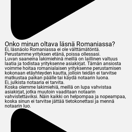
Onko minun oltava läsnä Romaniassa?
Ei, läsnäolo Romaniassa ei ole välttämätöntä.
Perustamme yrityksen etänä, poissa ollessasi.
Luvan saaneina lakimiehinä meillä on laillinen valtuus
laatia ja todistaa yrityksenne asiakirjat. Tämän ansiosta
voimme hoitaa romanialaisen yrityksenne perustamisen
kokonaan etäyhteyden kautta, jolloin teidän ei tarvitse
matkustaa paikan päälle tai käydä notaarin luona.
Ei, julkista notaaria ei tarvita.
Koska olemme lakimiehiä, meillä on lupa vahvistaa
asiakirjat, jotka muutoin vaaditaan notaarin
vahvistettaviksi. Näin kaikki on helpompaa ja nopeampaa,
koska sinun ei tarvitse jättää tietokonettasi ja mennä
notaarin luo.