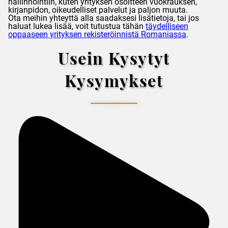
hallinnointiin, kuten yrityksen osoitteen vuokrauksen,
kirjanpidon, oikeudelliset palvelut ja paljon muuta.
Ota meihin yhteyttä alla saadaksesi lisätietoja, tai jos
haluat lukea lisää, voit tutustua tähän
täydelliseen
oppaaseen yrityksen rekisteröinnistä Romaniassa
.
Usein Kysytyt
Kysymykset