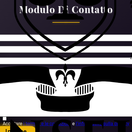
Modulo Di Contatto
Accettare
i termini e le condizioni
e
l'informativa sulla privacy
Inviare