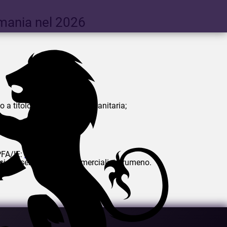
omania nel 2026
 a titolo di assicurazione sanitaria;
 PFA/IE:
qui
.
rsi dei servizi di un commercialista rumeno.