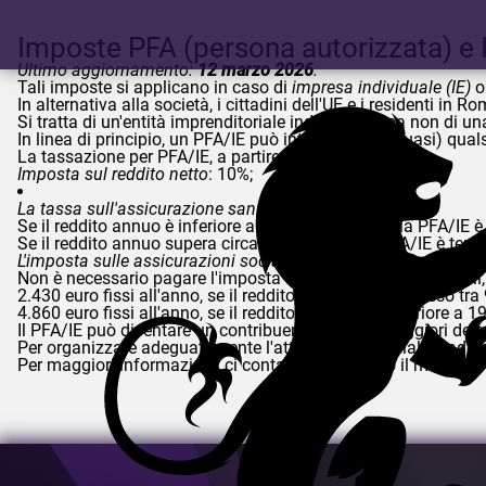
Imposte PFA (persona autorizzata) e I
Ultimo aggiornamento:
12 marzo 2026
.
Tali imposte si applicano in caso di
impresa individuale (IE)
In alternativa alla società, i cittadini dell'UE e i residenti in
Si tratta di un'entità imprenditoriale individuale, ma non di un
In linea di principio, un PFA/IE può intraprendere (quasi) quals
La tassazione per PFA/IE, a partire dal 2026:
Imposta sul reddito netto
: 10%;
La tassa sull'assicurazione sanitaria
:
Se il reddito annuo è inferiore a circa 58.000 euro, la PFA/IE 
Se il reddito annuo supera circa 58.000 euro, la PFA/IE è tenu
L'imposta sulle assicurazioni sociali (imposta sulla pensione)
Non è necessario pagare l'imposta sulle assicurazioni sociali, è
2.430 euro fissi all'anno, se il reddito annuale è compreso tra
4.860 euro fissi all'anno, se il reddito annuale è superiore a 1
Il PFA/IE può diventare un contribuente IVA; per maggiori detta
Per organizzare adeguatamente l'attività commerciale e adempier
Per maggiori informazioni, ci contatti compilando il modulo sot