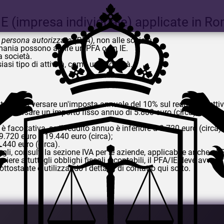
E (impresa individuale) applicate in R
o
persona autorizzata (PFA)
, non alle società.
 Romania possono aprire un PFA o un IE.
a società.
iasi tipo di attività, come una società.
è tenuta a versare un'imposta annuale del 10% sul reddito effettivo
ta a versare un importo fisso annuo di 5.800 euro (circa).
:
 facoltativa, se il reddito annuo è inferiore a 9.720 euro (circa);
 9.720 euro e 19.440 euro (circa);
9.440 euro (circa).
gli, consulti la sezione IVA per le aziende, applicabile anche al
e a tutti gli obblighi fiscali e contabili, il PFA/IE deve avvale
tostante o utilizzando i dettagli di contatto qui sotto.