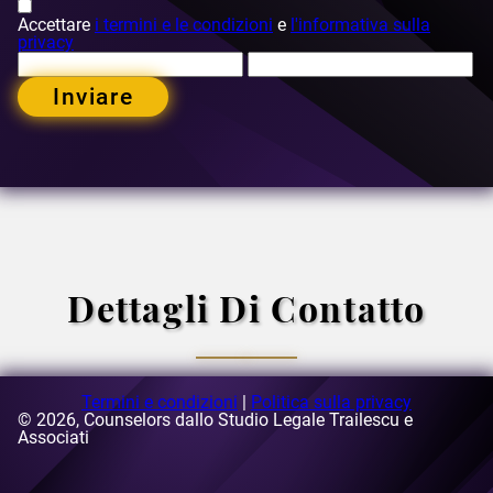
Accettare
i termini e le condizioni
e
l'informativa sulla
privacy
Inviare
Dettagli Di Contatto
Termini e condizioni
|
Politica sulla privacy
© 2026, Counselors dallo Studio Legale Trailescu e
E-mail:
Associati
[email protected]
Indirizzo:
Via Buzesti 63-69, edificio A3, 5° piano, settore 1,
Bucarest, Romania