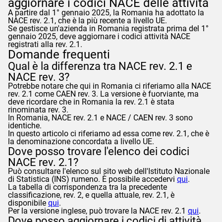
aggiornare i codici NACE delle attività
A partire dal 1° gennaio 2025, la Romania ha adottato la
NACE rev. 2.1, che è la più recente a livello UE.
Se gestisce un'azienda in Romania registrata prima del 1°
gennaio 2025, deve aggiornare i codici attività NACE
registrati alla rev. 2.1.
Domande frequenti
Qual è la differenza tra NACE rev. 2.1 e
NACE rev. 3?
Potrebbe notare che qui in Romania ci riferiamo alla NACE
rev. 2.1 come CAEN rev. 3. La versione è fuorviante, ma
deve ricordare che in Romania la rev. 2.1 è stata
rinominata rev. 3.
In Romania, NACE rev. 2.1 e NACE / CAEN rev. 3 sono
identiche.
In questo articolo ci riferiamo ad essa come rev. 2.1, che è
la denominazione concordata a livello UE.
Dove posso trovare l'elenco dei codici
NACE rev. 2.1?
Può consultare l'elenco sul sito web dell'Istituto Nazionale
di Statistica (INS) rumeno. È possibile accedervi
qui
.
La tabella di corrispondenza tra la precedente
classificazione, rev. 2, e quella attuale, rev. 2.1, è
disponibile
qui
.
Per la versione inglese, può trovare la NACE rev. 2.1
qui
.
Dove posso aggiornare i codici di attività