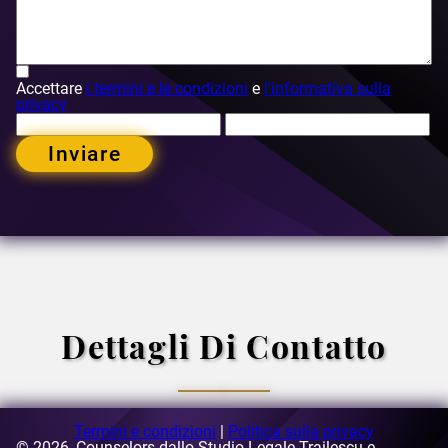
Accettare
i termini e le condizioni
e
l'informativa sulla
privacy
Inviare
Dettagli Di Contatto
Termini e condizioni
|
Politica sulla privacy
© 2026, Counselors dallo Studio Legale Trailescu e