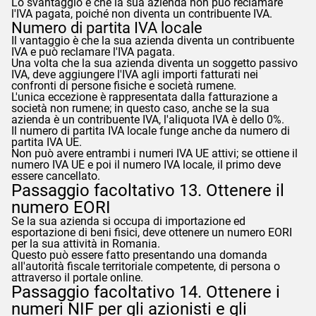
Lo svantaggio è che la sua azienda non può reclamare
l'IVA pagata, poiché non diventa un contribuente IVA.
Numero di partita IVA locale
Il vantaggio è che la sua azienda diventa un contribuente
IVA e può reclamare l'IVA pagata.
Una volta che la sua azienda diventa un soggetto passivo
IVA, deve aggiungere l'IVA agli importi fatturati nei
confronti di persone fisiche e società rumene.
L'unica eccezione è rappresentata dalla fatturazione a
società non rumene; in questo caso, anche se la sua
azienda è un contribuente IVA, l'aliquota IVA è dello 0%.
Il numero di partita IVA locale funge anche da numero di
partita IVA UE.
Non può avere entrambi i numeri IVA UE attivi; se ottiene il
numero IVA UE e poi il numero IVA locale, il primo deve
essere cancellato.
Passaggio facoltativo 13. Ottenere il
numero EORI
Se la sua azienda si occupa di importazione ed
esportazione di beni fisici, deve ottenere un numero EORI
per la sua attività in Romania.
Questo può essere fatto presentando una domanda
all'autorità fiscale territoriale competente, di persona o
attraverso il portale online.
Passaggio facoltativo 14. Ottenere i
numeri NIF per gli azionisti e gli