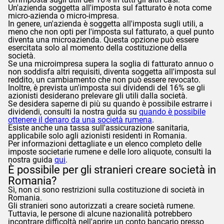
Un'azienda soggetta all'imposta sul fatturato è nota come
micro-azienda o micro-impresa.
In genere, un'azienda è soggetta all'imposta sugli utili, a
meno che non opti per l'imposta sul fatturato, a quel punto
diventa una microazienda. Questa opzione può essere
esercitata solo al momento della costituzione della
società.
Se una microimpresa supera la soglia di fatturato annuo o
non soddisfa altri requisiti, diventa soggetta all'imposta sul
reddito, un cambiamento che non può essere revocato.
Inoltre, è prevista un'imposta sui dividendi del 16% se gli
azionisti desiderano prelevare gli utili dalla società.
Se desidera saperne di più su quando è possibile estrarre i
dividendi, consulti la nostra guida su
quando è possibile
ottenere il denaro da una società rumena
.
Esiste anche una tassa sull'assicurazione sanitaria,
applicabile solo agli azionisti residenti in Romania.
Per informazioni dettagliate e un elenco completo delle
imposte societarie rumene e delle loro aliquote, consulti la
nostra guida
qui
.
È possibile per gli stranieri creare società in
Romania?
Sì, non ci sono restrizioni sulla costituzione di società in
Romania.
Gli stranieri sono autorizzati a creare società rumene.
Tuttavia, le persone di alcune nazionalità potrebbero
incontrare difficoltà nell'aprire un conto bancario presso