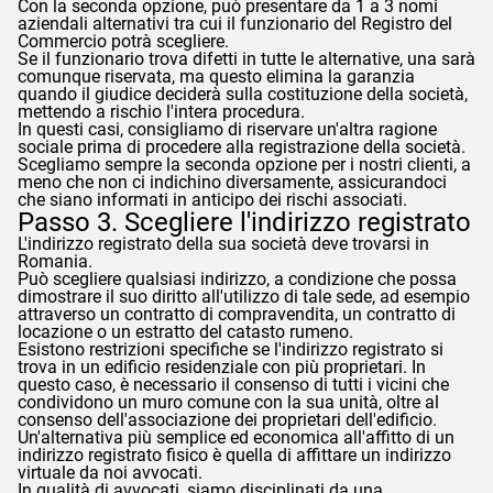
Con la seconda opzione, può presentare da 1 a 3 nomi
aziendali alternativi tra cui il funzionario del Registro del
Commercio potrà scegliere.
Se il funzionario trova difetti in tutte le alternative, una sarà
comunque riservata, ma questo elimina la garanzia
quando il giudice deciderà sulla costituzione della società,
mettendo a rischio l'intera procedura.
In questi casi, consigliamo di riservare un'altra ragione
sociale prima di procedere alla registrazione della società.
Scegliamo sempre la seconda opzione per i nostri clienti, a
meno che non ci indichino diversamente, assicurandoci
che siano informati in anticipo dei rischi associati.
Passo 3. Scegliere l'indirizzo registrato
L'indirizzo registrato della sua società deve trovarsi in
Romania.
Può scegliere qualsiasi indirizzo, a condizione che possa
dimostrare il suo diritto all'utilizzo di tale sede, ad esempio
attraverso un contratto di compravendita, un contratto di
locazione o un estratto del catasto rumeno.
Esistono restrizioni specifiche se l'indirizzo registrato si
trova in un edificio residenziale con più proprietari. In
questo caso, è necessario il consenso di tutti i vicini che
condividono un muro comune con la sua unità, oltre al
consenso dell'associazione dei proprietari dell'edificio.
Un'alternativa più semplice ed economica all'affitto di un
indirizzo registrato fisico è quella di affittare un indirizzo
virtuale da noi avvocati.
In qualità di avvocati, siamo disciplinati da una