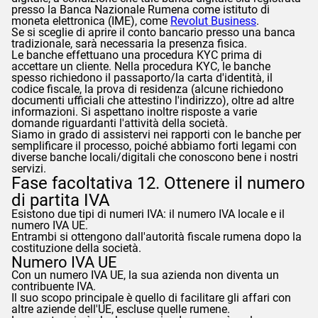
presso la Banca Nazionale Rumena come istituto di
moneta elettronica (IME), come
Revolut Business
.
Se si sceglie di aprire il conto bancario presso una banca
tradizionale, sarà necessaria la presenza fisica.
Le banche effettuano una procedura KYC prima di
accettare un cliente. Nella procedura KYC, le banche
spesso richiedono il passaporto/la carta d'identità, il
codice fiscale, la prova di residenza (alcune richiedono
documenti ufficiali che attestino l'indirizzo), oltre ad altre
informazioni. Si aspettano inoltre risposte a varie
domande riguardanti l'attività della società.
Siamo in grado di assistervi nei rapporti con le banche per
semplificare il processo, poiché abbiamo forti legami con
diverse banche locali/digitali che conoscono bene i nostri
servizi.
Fase facoltativa 12. Ottenere il numero
di partita IVA
Esistono due tipi di numeri IVA: il numero IVA locale e il
numero IVA UE.
Entrambi si ottengono dall'autorità fiscale rumena dopo la
costituzione della società.
Numero IVA UE
Con un numero IVA UE, la sua azienda non diventa un
contribuente IVA.
Il suo scopo principale è quello di facilitare gli affari con
altre aziende dell'UE, escluse quelle rumene.