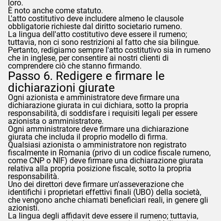
loro.
È noto anche come statuto.
L'atto costitutivo deve includere almeno le clausole
obbligatorie richieste dal diritto societario rumeno.
La lingua dell'atto costitutivo deve essere il rumeno;
tuttavia, non ci sono restrizioni al fatto che sia bilingue.
Pertanto, redigiamo sempre l'atto costitutivo sia in rumeno
che in inglese, per consentire ai nostri clienti di
comprendere ciò che stanno firmando.
Passo 6. Redigere e firmare le
dichiarazioni giurate
Ogni azionista e amministratore deve firmare una
dichiarazione giurata in cui dichiara, sotto la propria
responsabilità, di soddisfare i requisiti legali per essere
azionista o amministratore.
Ogni amministratore deve firmare una dichiarazione
giurata che includa il proprio modello di firma.
Qualsiasi azionista o amministratore non registrato
fiscalmente in Romania (privo di un codice fiscale rumeno,
come CNP o NIF) deve firmare una dichiarazione giurata
relativa alla propria posizione fiscale, sotto la propria
responsabilità.
Uno dei direttori deve firmare un'asseverazione che
identifichi i proprietari effettivi finali (UBO) della società,
che vengono anche chiamati beneficiari reali, in genere gli
azionisti.
La lingua degli affidavit deve essere il rumeno; tuttavia,