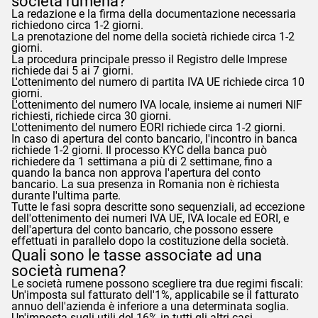
società rumena?
La redazione e la firma della documentazione necessaria
richiedono circa 1-2 giorni.
La prenotazione del nome della società richiede circa 1-2
giorni.
La procedura principale presso il Registro delle Imprese
richiede dai 5 ai 7 giorni.
L'ottenimento del numero di partita IVA UE richiede circa 10
giorni.
L'ottenimento del numero IVA locale, insieme ai numeri NIF
richiesti, richiede circa 30 giorni.
L'ottenimento del numero EORI richiede circa 1-2 giorni.
In caso di apertura del conto bancario, l'incontro in banca
richiede 1-2 giorni. Il processo KYC della banca può
richiedere da 1 settimana a più di 2 settimane, fino a
quando la banca non approva l'apertura del conto
bancario. La sua presenza in Romania non è richiesta
durante l'ultima parte.
Tutte le fasi sopra descritte sono sequenziali, ad eccezione
dell'ottenimento dei numeri IVA UE, IVA locale ed EORI, e
dell'apertura del conto bancario, che possono essere
effettuati in parallelo dopo la costituzione della società.
Quali sono le tasse associate ad una
società rumena?
Le società rumene possono scegliere tra due regimi fiscali:
Un'imposta sul fatturato dell'1%, applicabile se il fatturato
annuo dell'azienda è inferiore a una determinata soglia.
Un'imposta sugli utili del 16% in tutti gli altri casi.