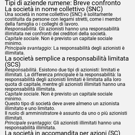
Tipi di aziende rumene: Breve confronto
La società in nome collettivo (SNC)
Una società in nome collettivo (SNC) è solitamente
costituita da persone con legami stretti, come i membri
della famiglia o i colleghi di lavoro.
Responsabilità
. Gli azionisti hanno una responsabilità
illimitata nei confronti dei creditori della società.
Capitale sociale
. Non è previsto un capitale sociale
minimo.
Principale svantaggio
: La responsabilità degli azionisti è
illimitata.
La società semplice a responsabilità limitata
(SCS)
Responsabilità
. Esistono due tipi di azionisti: limitati e
illimitati. La differenza principale è la responsabilità: la
responsabilità degli azionisti limitati è limitata alla loro
quota di capitale, mentre gli azionisti illimitati hanno una
responsabilità illimitata.
Capitale sociale
. Non è previsto un capitale sociale
minimo.
Questo tipo di società deve avere almeno un azionista
illimitato e uno limitato.
Il ruolo di amministratore è assunto da uno o più azionisti
illimitati.
Principale svantaggio
: Gli azionisti illimitati hanno una
responsabilità illimitata.
La società in accomandita per azioni (SC)