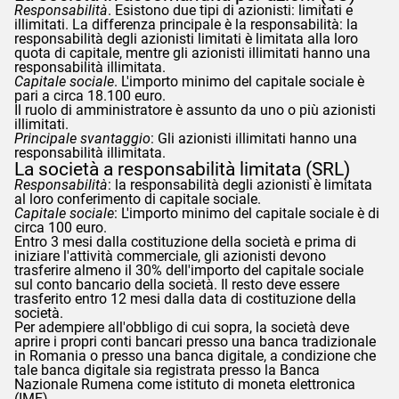
Responsabilità
. Esistono due tipi di azionisti: limitati e
illimitati. La differenza principale è la responsabilità: la
responsabilità degli azionisti limitati è limitata alla loro
quota di capitale, mentre gli azionisti illimitati hanno una
responsabilità illimitata.
Capitale sociale
. L'importo minimo del capitale sociale è
pari a circa 18.100 euro.
Il ruolo di amministratore è assunto da uno o più azionisti
illimitati.
Principale svantaggio
: Gli azionisti illimitati hanno una
responsabilità illimitata.
La società a responsabilità limitata (SRL)
Responsabilità
: la responsabilità degli azionisti è limitata
al loro conferimento di capitale sociale.
Capitale sociale
: L'importo minimo del capitale sociale è di
circa 100 euro.
Entro 3 mesi dalla costituzione della società e prima di
iniziare l'attività commerciale, gli azionisti devono
trasferire almeno il 30% dell'importo del capitale sociale
sul conto bancario della società. Il resto deve essere
trasferito entro 12 mesi dalla data di costituzione della
società.
Per adempiere all'obbligo di cui sopra, la società deve
aprire i propri conti bancari presso una banca tradizionale
in Romania o presso una banca digitale, a condizione che
tale banca digitale sia registrata presso la Banca
Nazionale Rumena come istituto di moneta elettronica
(IME).