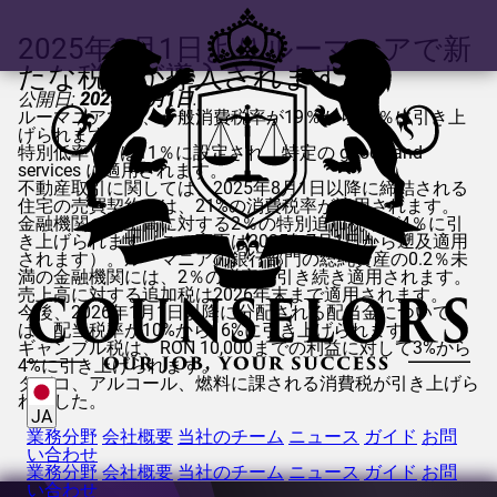
2025年8月1日よりルーマニアで新
たな税金が導入されます
公開日:
2025年8月1日
.
ルーマニアでは、一般消費税率が19％から21％に引き上
げられます。
特別低率VATは11％に設定され、特定の goods and
services に適用されます。
不動産取引に関しては、2025年8月1日以降に締結される
住宅の売買契約には、21%の消費税率が適用されます。
金融機関の売上高に対する2％の特別追加税率が4％に引
き上げられます（この変更は2025年7月1日から遡及適用
されます）。ルーマニアの銀行部門の総純資産の0.2％未
満の金融機関には、2％の税率が引き続き適用されます。
売上高に対する追加税は2026年末まで適用されます。
今後、2026年1月1日以降に分配される配当金について
は、配当税率が10%から16%に引き上げられます。
ギャンブル税は、RON 10,000までの利益に対して3%から
4%に引き上げられます。
タバコ、アルコール、燃料に課される消費税が引き上げら
れました。
JA
業務分野
会社概要
当社のチーム
ニュース
ガイド
お問
い合わせ
業務分野
会社概要
当社のチーム
ニュース
ガイド
お問
い合わせ