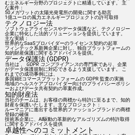
むエネルギー分野のプロジェクトに精通しています。 主
な案件：
50メガワットの太陽光発電所の開発に関する助言
1億ユーロの風力エネルギープロジェクトの許可取得
テクノロジー法
ソフトウェアライセンスやデータ保護など、テクノロジー
企業に特化した法的ソリューションを提供しています。
主な実績：
世界的なSaaSプロバイダーのライセンス契約の起草
フィンテック系新興企業に対し、独自プラットフォームの
知的財産保護に関するアドバイスを提供。
データ保護法 (
GDPR
)
当社は
、
GDPR
コンプライアンス
の専門家であり、企業
がデータ保護規制に対応できるよう支援しています。 こ
れまでの成功事例には、
多国籍Eコマースプラットフォームの
GDPR
監査の実施
地域のヘルスケアプロバイダー向けのプライバシーポリシ
ーおよびデータ共有契約の草案作成。
知的財産法
当社のチームは、お客様の商標から特許に至るまで、知的
財産を保護いたします。主なプロジェクト：
ルーマニアに進出する世界的ファッションブランドの商標
登録の確保
技術系企業に、AI駆動の革新的なアルゴリズムの特許取得
に関するアドバイスを提供
卓越性へのコミットメント