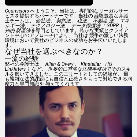
Counselors
へようこそ。当社は、専門的なリーガルサー
ビスを提供するパートナーです。当社の 経験豊富な弁護
士チームは、
会社法
、
契約法
、
税法
、
不動産 法
、
エネ
ルギー法
、
テクノロジー法
、
データ保護法（
GDPR
）、
知的 財産法を
専門としています。確かな実績とクライア
ント中心のアプローチにより、当社は 競争の激しい法務
環境において貴社のビジネスの成功をお手伝いいたしま
す。
なぜ当社を選ぶべきなのか？
一流の経験
弊社の弁護士は、
Allen & Overy
、
Kinstellar
（旧
Linklaters
）
など、
世界的に有名な法律事務所
でそのスキ
ルを磨いてきました。このエリートとしての経験が、 最
も複雑な法的課題にも自信と正確さをもって対応できる洞
察力と専門知識を 与えてくれます。