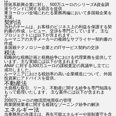
は、
技術系新興企業に対し、500万ユーロのシリーズA資金調
達ラウンドに関する助言を提供
東ヨーロッパ全域にわたる業務再編において多国籍企業を
支援。
契約法
当社のチームは、お客様のビジネス上の利益を保護する契
約書の作成、レビュー、交渉を専門としています。 主な
プロジェクトには以下が含まれます。
ルーマニアの大手メーカーの複雑なサプライヤー契約書の
作成
多国籍テクノロジー企業とのITサービス契約の交渉
税法
戦略的な税務計画と税務紛争における代理業務を提供して
います。主な実績には以下が含まれます。
ANAF
に対する300万ユーロの課税査定の異議申し立てに
成功しました。
ルーマニアにおける税効率の高い企業構造について、外国
投資家にアドバイスを提供。
不動産法
大規模な取引、リース、不動産に関する紛争を専門知識を
もって処理いたします。 主な案件には以下が含まれま
す。
2000万ユーロの物流団地買収の管理
商業開発業者に関する複雑なゾーニング紛争の解決
エネルギー法
当事務所の弁護士は、再生可能エネルギーや規制遵守を含