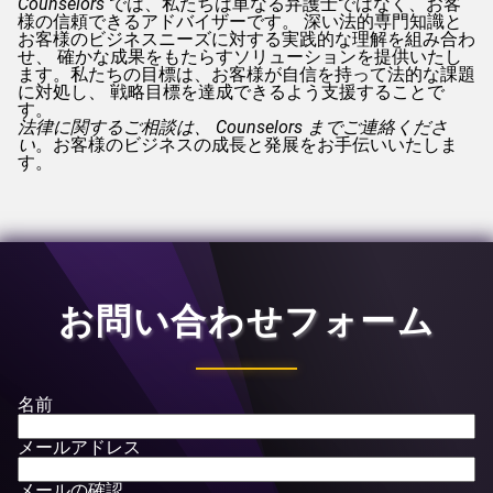
Counselors
では、私たちは単なる弁護士ではなく、お客
様の信頼できるアドバイザーです。 深い法的専門知識と
お客様のビジネスニーズに対する実践的な理解を組み合わ
せ、 確かな成果をもたらすソリューションを提供いたし
ます。私たちの目標は、お客様が自信を持って法的な課題
に対処し、 戦略目標を達成できるよう支援することで
す。
法律に関するご相談は、
Counselors
までご連絡くださ
い
。お客様のビジネスの成長と発展をお手伝いいたしま
す。
お問い合わせフォーム
名前
メールアドレス
メールの確認