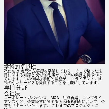
学術的卓越性
私たちは
名門の法学部を
卒業しており、そこで培った法
律に関する知識と 分析的思考が、今日の業務を特徴づけ
ています。この強固な学術的基盤が、 クライアントに比
類のないサービスを提供することを可能にしています。
専門分野
会社法
コーポレートガバナンス、M&A、組織再編、コンプライ
アンスなど、企業経営に関するあらゆる側面において、企
業をサポートいたします。 これまでのプロジェクトに