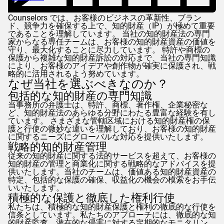
Counselors
では、お客様のビジネスの革新性、ブラン
ド、競争力を確保する上で、知的財産（IP）が極めて重要
であることを理解しています。 当社の知的財産法の専門
家からなる専任チームは、お客様の知的財産資産の価値を
守り、最大化することに尽力しています。 特許や商標の
保護から複雑な知的財産訴訟の対応まで、当社の専門知識
により、お客様のアイデアや創作物が確実に保護され、戦
略的に活用されるよう努めています。
なぜ当社を選ぶべきなのか？
包括的な知的財産の専門知識
当事務所の弁護士は、特許、商標、著作権、企業秘密な
ど、知的財産法のあらゆる分野にわたる豊富な経験を有し
ています。 さまざまな管轄区域における知的財産権の保
護と行使の微妙な違いを理解しており、お客様の知的財産
に関するニーズにグローバルな対応を提供いたします。
戦略的知的財産管理
従来の知的財産に関する法的サービスを超えて、お客様の
知的財産の管理と商業化に関する戦略的なアドバイスを提
供いたします。当社のチームは、価値ある知的財産資産の
特定、包括的な保護の確保、収益化の機会の模索をお手伝
いいたします。
積極的な保護と徹底した権利行使
私たちは、積極的な知的財産保護と権利の徹底的な行使を
信条としています。私たちのアプローチには、徹底的な知
的財産監査、潜在的な侵害に対する定期的なモニタリン