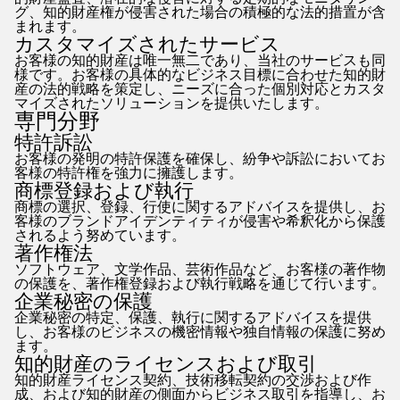
グ、知的財産権が侵害された場合の積極的な法的措置が含
まれます。
カスタマイズされたサービス
お客様の知的財産は唯一無二であり、当社のサービスも同
様です。お客様の具体的なビジネス目標に合わせた知的財
産の法的戦略を策定し、ニーズに合った個別対応とカスタ
マイズされたソリューションを提供いたします。
専門分野
特許訴訟
お客様の発明の特許保護を確保し、紛争や訴訟においてお
客様の特許権を強力に擁護します。
商標登録および執行
商標の選択、登録、行使に関するアドバイスを提供し、お
客様のブランドアイデンティティが侵害や希釈化から保護
されるよう努めています。
著作権法
ソフトウェア、文学作品、芸術作品など、お客様の著作物
の保護を、著作権登録および執行戦略を通じて行います。
企業秘密の保護
企業秘密の特定、保護、執行に関するアドバイスを提供
し、お客様のビジネスの機密情報や独自情報の保護に努め
ます。
知的財産のライセンスおよび取引
知的財産ライセンス契約、技術移転契約の交渉および作
成、および知的財産の側面からビジネス取引を指導し、お