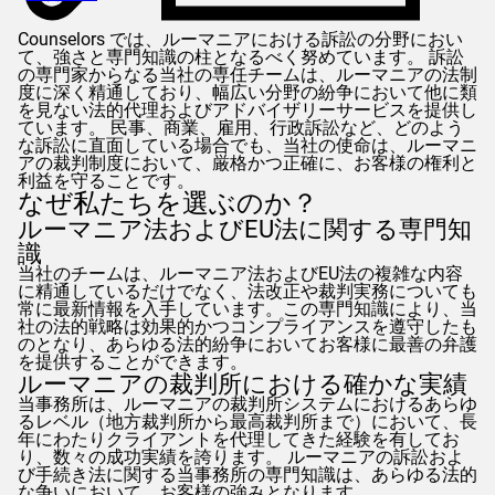
Counselors
では、ルーマニアにおける訴訟の分野におい
て、強さと専門知識の柱となるべく努めています。 訴訟
の専門家からなる当社の専任チームは、ルーマニアの法制
度に深く精通しており、幅広い分野の紛争において他に類
を見ない法的代理およびアドバイザリーサービスを提供し
ています。 民事、商業、雇用、行政訴訟など、どのよう
な訴訟に直面している場合でも、当社の使命は、ルーマニ
アの裁判制度において、厳格かつ正確に、お客様の権利と
利益を守ることです。
なぜ私たちを選ぶのか？
ルーマニア法およびEU法に関する専門知
識
当社のチームは、ルーマニア法およびEU法の複雑な内容
に精通しているだけでなく、法改正や裁判実務についても
常に最新情報を入手しています。この専門知識により、当
社の法的戦略は効果的かつコンプライアンスを遵守したも
のとなり、あらゆる法的紛争においてお客様に最善の弁護
を提供することができます。
ルーマニアの裁判所における確かな実績
当事務所は、ルーマニアの裁判所システムにおけるあらゆ
るレベル（地方裁判所から最高裁判所まで）において、長
年にわたりクライアントを代理してきた経験を有してお
り、数々の成功実績を誇ります。 ルーマニアの訴訟およ
び手続き法に関する当事務所の専門知識は、あらゆる法的
な争いにおいて、お客様の強みとなります。