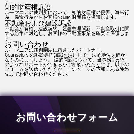
す。
知的財産権訴訟
ルーマニアの裁判所において、知的財産権の侵害、海賊行
為、偽造行為からお客様の知的財産権を保護します。
不動産および建設訴訟
不動産所有権、建設契約、区画整理問題、不動産取引に関
する紛争に対処し、お客様の不動産事業を確実に保護しま
す。
お問い合わせ
ルーマニアの裁判制度に精通したパートナー、
Counselors
の訴訟専門知識を活用して、法的地位を確か
なものにしましょう。 法的問題について、当事務所がど
のようなサポートができるかご相談いただくには、以下の
フォームを送信いただくか、このページの下部にある連絡
先までお問い合わせください。
お問い合わせフォーム