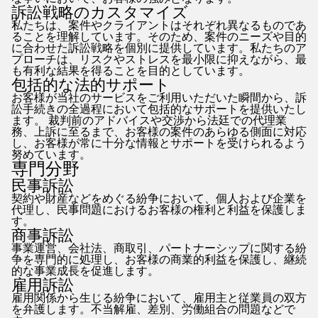
訴訟戦略のカスタマイズ
私たちは、案件やクライアントはそれぞれ異なるものであ
ることを理解しています。そのため、案件のニーズや目的
に合わせた訴訟戦略を個別に提供しています。私たちのア
プローチは、リスクやストレスを最小限に抑えながら、最
も有利な結果を得ることを目的としています。
包括的な法的サポート
お客様が当社のサービスをご利用いただいた瞬間から、訴
訟手続きの全過程において包括的なサポートを提供いたし
ます。 裁判前のアドバイスや交渉から法廷での代理業
務、上訴に至るまで、お客様の案件のあらゆる側面に対応
し、お客様が常に十分な情報とサポートを受けられるよう
努めています。
専門分野
民事訴訟
契約や財産などをめぐる紛争において、個人および企業を
代理し、民事問題におけるお客様の権利と利益を保護しま
す。
商事訴訟
事業運営、会社法、商取引、パートナーシップに関する紛
争を専門的に処理し、お客様の商業的利益を保護し、継続
的な事業成長を促進します。
雇用訴訟
雇用関係から生じる紛争において、雇用主と従業員の双方
を弁護します。不当解雇、差別、労働組合の問題などで