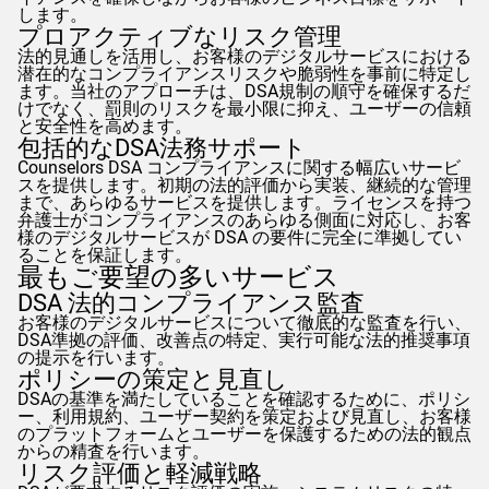
します。
プロアクティブなリスク管理
法的見通しを活用し、お客様のデジタルサービスにおける
潜在的なコンプライアンスリスクや脆弱性を事前に特定し
ます。当社のアプローチは、DSA規制の順守を確保するだ
けでなく、罰則のリスクを最小限に抑え、ユーザーの信頼
と安全性を高めます。
包括的なDSA法務サポート
Counselors
DSA コンプライアンスに関する幅広いサービ
スを提供します。初期の法的評価から実装、継続的な管理
まで、あらゆるサービスを提供します。ライセンスを持つ
弁護士がコンプライアンスのあらゆる側面に対応し、お客
様のデジタルサービスが DSA の要件に完全に準拠してい
ることを保証します。
最もご要望の多いサービス
DSA 法的コンプライアンス監査
お客様のデジタルサービスについて徹底的な監査を行い、
DSA準拠の評価、改善点の特定、実行可能な法的推奨事項
の提示を行います。
ポリシーの策定と見直し
DSAの基準を満たしていることを確認するために、ポリシ
ー、利用規約、ユーザー契約を策定および見直し、お客様
のプラットフォームとユーザーを保護するための法的観点
からの精査を行います。
リスク評価と軽減戦略