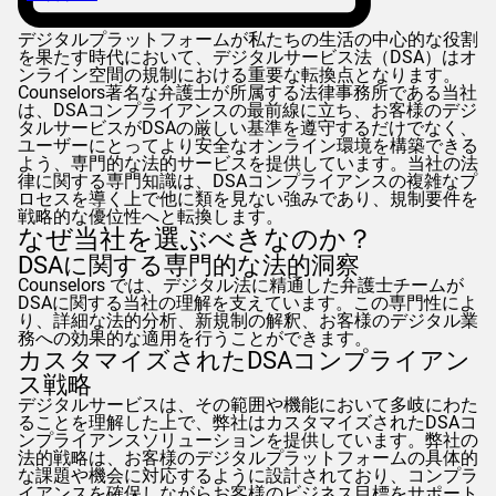
デジタルプラットフォームが私たちの生活の中心的な役割
を果たす時代において、デジタルサービス法（DSA）はオ
ンライン空間の規制における重要な転換点となります。
Counselors
著名な弁護士が所属する法律事務所である当社
は、DSAコンプライアンスの最前線に立ち、お客様のデジ
タルサービスがDSAの厳しい基準を遵守するだけでなく、
ユーザーにとってより安全なオンライン環境を構築できる
よう、専門的な法的サービスを提供しています。当社の法
律に関する専門知識は、DSAコンプライアンスの複雑なプ
ロセスを導く上で他に類を見ない強みであり、規制要件を
戦略的な優位性へと転換します。
なぜ当社を選ぶべきなのか？
DSAに関する専門的な法的洞察
Counselors
では、デジタル法に精通した弁護士チームが
DSAに関する当社の理解を支えています。この専門性によ
り、詳細な法的分析、新規制の解釈、お客様のデジタル業
務への効果的な適用を行うことができます。
カスタマイズされたDSAコンプライアン
ス戦略
デジタルサービスは、その範囲や機能において多岐にわた
ることを理解した上で、弊社はカスタマイズされたDSAコ
ンプライアンスソリューションを提供しています。弊社の
法的戦略は、お客様のデジタルプラットフォームの具体的
な課題や機会に対応するように設計されており、コンプラ
イアンスを確保しながらお客様のビジネス目標をサポート