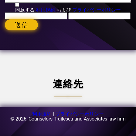
同意する
利用規約
および
プライバシーポリシー
送信
連絡先
利用規約
|
プライバシーポリシー
Eメール:
[email protected]
© 2026, Counselors Trailescu and Associates law firm
住所:
ルーマニア、ブカレスト、第1区、ブゼスティ通り
63-69番地、A3棟、5階